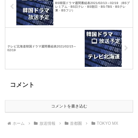
BS韓国ドラマ週間番組表2021/02/13～02/19 （BSプ
レミアム・BS日テレ・BS朝日・BS-TBS・BSテレ
東・BSフジ）
テレビ北海道韓国ドラマ週間番組表2021/02/15～
02/19
コメント
コメントを書き込む
ホーム
放送情報
首都圏
TOKYO MX