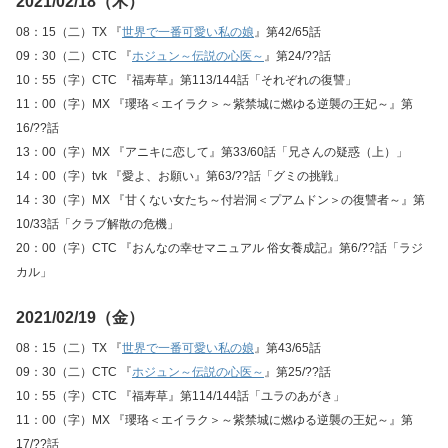
2021/02/18（木）
08：15（二）TX 『
世界で一番可愛い私の娘
』第42/65話
09：30（二）CTC 『
ホジュン～伝説の心医～
』第24/??話
10：55（字）CTC 『福寿草』第113/144話「それぞれの復讐」
11：00（字）MX 『瓔珞＜エイラク＞～紫禁城に燃ゆる逆襲の王妃～』第
16/??話
13：00（字）MX 『アニキに恋して』第33/60話「兄さんの疑惑（上）」
14：00（字）tvk 『愛よ、お願い』第63/??話「グミの挑戦」
14：30（字）MX 『甘くない女たち～付岩洞＜プアムドン＞の復讐者～』第
10/33話「クラブ解散の危機」
20：00（字）CTC 『おんなの幸せマニュアル 俗女養成記』第6/??話「ラジ
カル」
2021/02/19（金）
08：15（二）TX 『
世界で一番可愛い私の娘
』第43/65話
09：30（二）CTC 『
ホジュン～伝説の心医～
』第25/??話
10：55（字）CTC 『福寿草』第114/144話「ユラのあがき」
11：00（字）MX 『瓔珞＜エイラク＞～紫禁城に燃ゆる逆襲の王妃～』第
17/??話