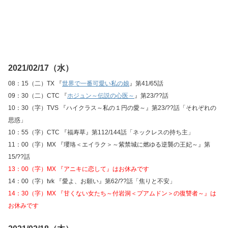
2021/02/17（水）
08：15（二）TX 『
世界で一番可愛い私の娘
』第41/65話
09：30（二）CTC 『
ホジュン～伝説の心医～
』第23/??話
10：30（字）TVS 『ハイクラス～私の１円の愛～』第23/??話「それぞれの
思惑」
10：55（字）CTC 『福寿草』第112/144話「ネックレスの持ち主」
11：00（字）MX 『瓔珞＜エイラク＞～紫禁城に燃ゆる逆襲の王妃～』第
15/??話
13：00（字）MX 『アニキに恋して』はお休みです
14：00（字）tvk 『愛よ、お願い』第62/??話「焦りと不安」
14：30（字）MX 『甘くない女たち～付岩洞＜プアムドン＞の復讐者～』は
お休みです