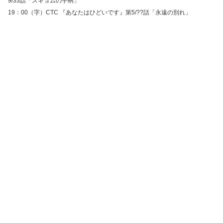
9/33話「スギョムの手柄」
19：00（字）CTC 『あなたはひどいです』第5/??話「永遠の別れ」