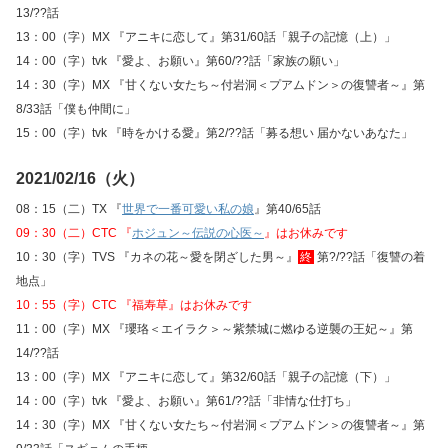
13/??話
13：00（字）MX 『アニキに恋して』第31/60話「親子の記憶（上）」
14：00（字）tvk 『愛よ、お願い』第60/??話「家族の願い」
14：30（字）MX 『甘くない女たち～付岩洞＜プアムドン＞の復讐者～』第
8/33話「僕も仲間に」
15：00（字）tvk 『時をかける愛』第2/??話「募る想い 届かないあなた」
2021/02/16（火）
08：15（二）TX 『
世界で一番可愛い私の娘
』第40/65話
09：30（二）CTC 『
ホジュン～伝説の心医～
』はお休みです
10：30（字）TVS 『カネの花～愛を閉ざした男～』
終
第?/??話「復讐の着
地点」
10：55（字）CTC 『福寿草』はお休みです
11：00（字）MX 『瓔珞＜エイラク＞～紫禁城に燃ゆる逆襲の王妃～』第
14/??話
13：00（字）MX 『アニキに恋して』第32/60話「親子の記憶（下）」
14：00（字）tvk 『愛よ、お願い』第61/??話「非情な仕打ち」
14：30（字）MX 『甘くない女たち～付岩洞＜プアムドン＞の復讐者～』第