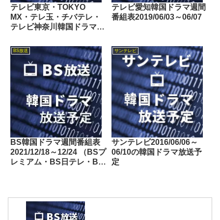
テレビ東京・TOKYO
テレビ愛知韓国ドラマ週間
MX・テレ玉・チバテレ・
番組表2019/06/03～06/07
テレビ神奈川韓国ドラマ週
間番組表2025/12/20～
12/26
BS放送
サンテレビ
BS韓国ドラマ週間番組表
サンテレビ2016/06/06～
2021/12/18～12/24 （BSプ
06/10の韓国ドラマ放送予
レミアム・BS日テレ・BS
定
朝日・BS-TBS・BSテレ
東・BSフジ）