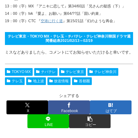
13：00（字）MX 『アニキに恋して』第34/60話「兄さんの疑惑（下）」
14：00（字）tvk 『愛よ、お願い』第64/??話「固い約束」
19：00（字）CTC 『
空港に行く道
』第15/21話「幻のような再会」
テレビ東京・TOKYO MX・テレ玉・チバテレ・テレビ神奈川韓国ドラマ週
間番組表2021/02/13～02/19
ミスなどありましたら、コメントにてお知らせいただけると幸いです。
TOKYO MX
チバテレ
テレビ東京
テレビ神奈川
テレ玉
地上波
放送情報
首都圏
シェアする
X
Facebook
はてブ
LINE
コピー