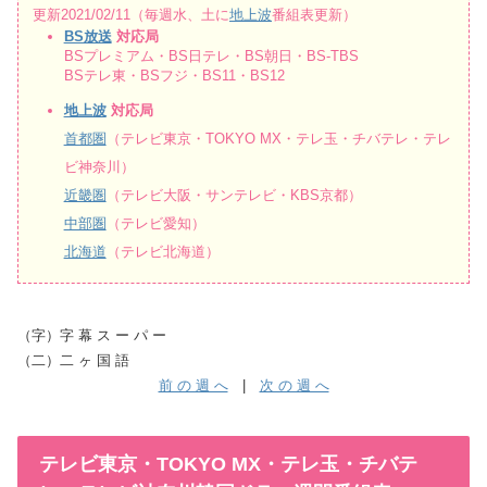
更新2021/02/11（毎週水、土に
地上波
番組表更新）
BS放送
対応局
BSプレミアム・BS日テレ・BS朝日・BS-TBS
BSテレ東・BSフジ・BS11・BS12
地上波
対応局
首都圏
（テレビ東京・TOKYO MX・テレ玉・チバテレ・テレ
ビ神奈川）
近畿圏
（テレビ大阪・サンテレビ・KBS京都）
中部圏
（テレビ愛知）
北海道
（テレビ北海道）
（字）字 幕 ス ー パ ー
（二）二 ヶ 国 語
前 の 週 へ
|
次 の 週 へ
テレビ東京・TOKYO MX・テレ玉・チバテ