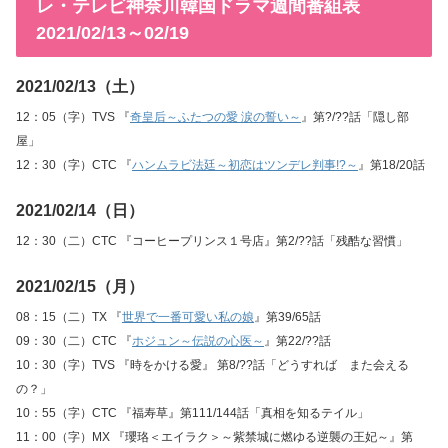
レ・テレビ神奈川韓国ドラマ週間番組表
2021/02/13～02/19
2021/02/13（土）
12：05（字）TVS 『
奇皇后～ふたつの愛 涙の誓い～
』第?/??話「隠し部
屋」
12：30（字）CTC 『
ハンムラビ法廷～初恋はツンデレ判事!?～
』第18/20話
2021/02/14（日）
12：30（二）CTC 『コーヒープリンス１号店』第2/??話「残酷な習慣」
2021/02/15（月）
08：15（二）TX 『
世界で一番可愛い私の娘
』第39/65話
09：30（二）CTC 『
ホジュン～伝説の心医～
』第22/??話
10：30（字）TVS 『時をかける愛』 第8/??話「どうすれば また会える
の？」
10：55（字）CTC 『福寿草』第111/144話「真相を知るテイル」
11：00（字）MX 『瓔珞＜エイラク＞～紫禁城に燃ゆる逆襲の王妃～』第