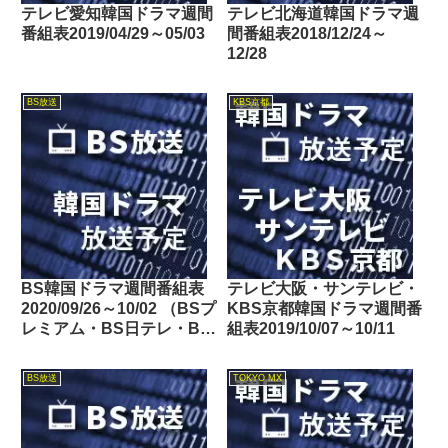
テレビ愛知韓国ドラマ週間
テレビ北海道韓国ドラマ週
番組表2019/04/29～05/03
間番組表2018/12/24～
12/28
BS放送
KBS京都
BS韓国ドラマ週間番組表
テレビ大阪・サンテレビ・
2020/09/26～10/02 （BSプ
KBS京都韓国ドラマ週間番
レミアム・BS日テレ・BS
組表2019/10/07～10/11
朝日・BS-TBS・BSテレ
東・BSフジ）
BS放送
TOKYO MX