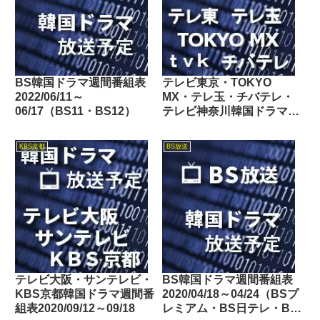
BS韓国ドラマ週間番組表
テレビ東京・TOKYO
2022/06/11～
MX・テレ玉・チバテレ・
06/17（BS11・BS12）
テレビ神奈川韓国ドラマ週
間番組表2025/09/20～
09/26
KBS京都
BS放送
テレビ大阪・サンテレビ・
BS韓国ドラマ週間番組表
KBS京都韓国ドラマ週間番
2020/04/18～04/24（BSプ
組表2020/09/12～09/18
レミアム・BS日テレ・BS