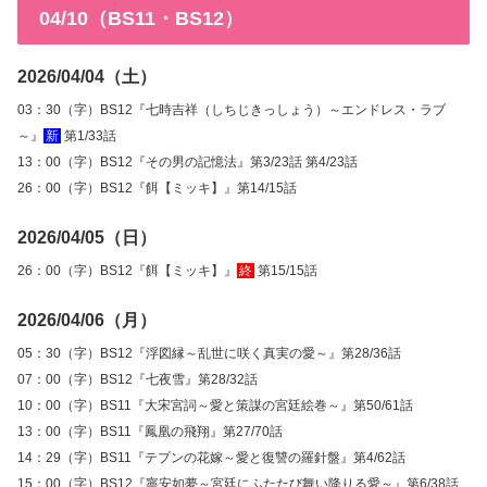
04/10（BS11・BS12）
2026/04/04（土）
03：30（字）BS12『七時吉祥（しちじきっしょう）～エンドレス・ラブ
～』
新
第1/33話
13：00（字）BS12『その男の記憶法』第3/23話 第4/23話
26：00（字）BS12『餌【ミッキ】』第14/15話
2026/04/05（日）
26：00（字）BS12『餌【ミッキ】』
終
第15/15話
2026/04/06（月）
05：30（字）BS12『浮図縁～乱世に咲く真実の愛～』第28/36話
07：00（字）BS12『七夜雪』第28/32話
10：00（字）BS11『大宋宮詞～愛と策謀の宮廷絵巻～』第50/61話
13：00（字）BS11『鳳凰の飛翔』第27/70話
14：29（字）BS11『テプンの花嫁～愛と復讐の羅針盤』第4/62話
15：00（字）BS12『寧安如夢～宮廷にふたたび舞い降りる愛～』第6/38話