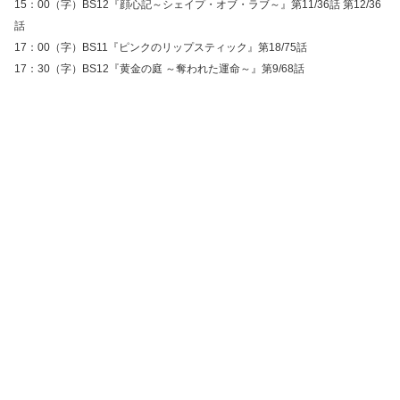
15：00（字）BS12『顔心記～シェイプ・オブ・ラブ～』第11/36話 第12/36
話
17：00（字）BS11『ピンクのリップスティック』第18/75話
17：30（字）BS12『黄金の庭 ～奪われた運命～』第9/68話