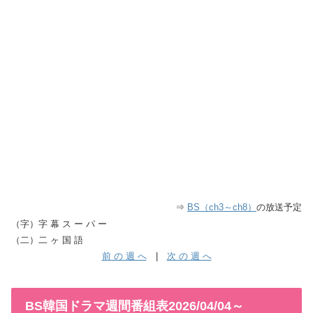
⇒
BS（ch3～ch8）
の放送予定
（字）字 幕 ス ー パ ー
（二）二 ヶ 国 語
前 の 週 へ
|
次 の 週 へ
BS韓国ドラマ週間番組表2026/04/04～