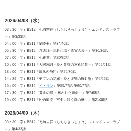
2026/04/08（水）
03：30（字）BS12『七時吉祥（しちじきっしょう）～エンドレス・ラブ
～』第3/33話
04：00（字）BS11『蘭陵王』第34/46話
05：30（字）BS12『浮図縁～乱世に咲く真実の愛～』第30/36話
07：00（字）BS12『七夜雪』第30/32話
10：00（字）BS11『大宋宮詞～愛と策謀の宮廷絵巻～』第52/61話
13：00（字）BS11『鳳凰の飛翔』第29/70話
14：29（字）BS11『テプンの花嫁～愛と復讐の羅針盤』第6/62話
15：00（字）BS12『
イ・サン
』第59/77話 第60/77話
17：30（字）BS12『黄金の庭 ～奪われた運命～』第7/68話
19：00（字）BS11『灼灼風流～宮中に咲く愛の華～』第21/38話
2026/04/09（木）
03：30（字）BS12『七時吉祥（しちじきっしょう）～エンドレス・ラブ
～』第4/33話