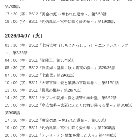
第7/38話
17：30（字）BS12『黄金の庭 ～奪われた運命～』第5/68話
19：00（字）BS11『灼灼風流～宮中に咲く愛の華～』第19/38話
2026/04/07（火）
03：30（字）BS12『七時吉祥（しちじきっしょう）～エンドレス・ラブ
～』第2/33話
04：00（字）BS11『蘭陵王』第33/46話
05：30（字）BS12『浮図縁～乱世に咲く真実の愛～』第29/36話
07：00（字）BS12『七夜雪』第29/32話
10：00（字）BS11『大宋宮詞～愛と策謀の宮廷絵巻～』第51/61話
13：00（字）BS11『鳳凰の飛翔』第28/70話
14：29（字）BS11『テプンの花嫁～愛と復讐の羅針盤』第5/62話
15：00（字）BS12『寧安如夢～宮廷にふたたび舞い降りる愛～』第8/38話
第9/38話
17：30（字）BS12『黄金の庭 ～奪われた運命～』第6/68話
19：00（字）BS11『灼灼風流～宮中に咲く愛の華～』第20/38話
20：00（字）BS11『テレサ・テン 歌姫を愛した人々』第44/48話