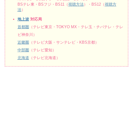
BSテレ東・BSフジ・BS11（
視聴方法
）・BS12（
視聴方
法
）
地上波
対応局
首都圏
（テレビ東京・TOKYO MX・テレ玉・チバテレ・テレ
ビ神奈川）
近畿圏
（テレビ大阪・サンテレビ・KBS京都）
中部圏
（テレビ愛知）
北海道
（テレビ北海道）