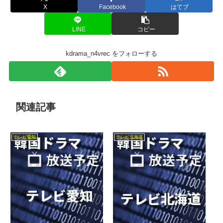
X
Facebook
はてブ
LINE
コピー
kdrama_n4vrec をフォローする
関連記事
テレビ愛知
テレビ北海道