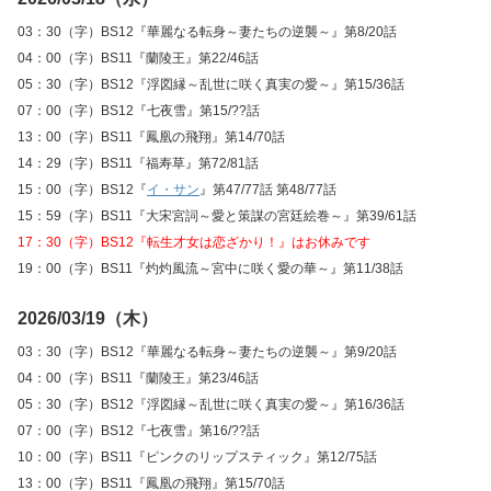
03：30（字）BS12『華麗なる転身～妻たちの逆襲～』第8/20話
04：00（字）BS11『蘭陵王』第22/46話
05：30（字）BS12『浮図縁～乱世に咲く真実の愛～』第15/36話
07：00（字）BS12『七夜雪』第15/??話
13：00（字）BS11『鳳凰の飛翔』第14/70話
14：29（字）BS11『福寿草』第72/81話
15：00（字）BS12『
イ・サン
』第47/77話 第48/77話
15：59（字）BS11『大宋宮詞～愛と策謀の宮廷絵巻～』第39/61話
17：30（字）BS12『転生才女は恋ざかり！』はお休みです
19：00（字）BS11『灼灼風流～宮中に咲く愛の華～』第11/38話
2026/03/19（木）
03：30（字）BS12『華麗なる転身～妻たちの逆襲～』第9/20話
04：00（字）BS11『蘭陵王』第23/46話
05：30（字）BS12『浮図縁～乱世に咲く真実の愛～』第16/36話
07：00（字）BS12『七夜雪』第16/??話
10：00（字）BS11『ピンクのリップスティック』第12/75話
13：00（字）BS11『鳳凰の飛翔』第15/70話