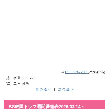
⇒
BS（ch3～ch8）
の放送予定
（字）字 幕 ス ー パ ー
（二）二 ヶ 国 語
前 の 週 へ
|
次 の 週 へ
BS韓国ドラマ週間番組表2026/03/14～