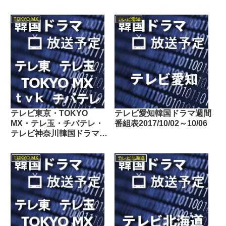
TOKYO MX
テレビ愛知
テレビ東京・TOKYO
テレビ愛知韓国ドラマ週間
MX・テレ玉・チバテレ・
番組表2017/10/02～10/06
テレビ神奈川韓国ドラマ週
間番組表2021/09/04～
09/10
TOKYO MX
テレビ北海道