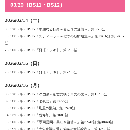
03/20（BS11・BS12）
2026/03/14（土）
03：30（字）BS12『華麗なる転身～妻たちの逆襲～』第6/20話
13：00（字）BS12『スティーラー～七つの朝鮮通宝～』第13/16話 第14/16
話
26：00（字）BS12『餌【ミッキ】』第8/15話
2026/03/15（日）
26：00（字）BS12『餌【ミッキ】』第9/15話
2026/03/16（月）
05：30（字）BS12『浮図縁～乱世に咲く真実の愛～』第13/36話
07：00（字）BS12『七夜雪』第13/??話
13：00（字）BS11『鳳凰の飛翔』第12/70話
14：29（字）BS11『福寿草』第70/81話
15：00（字）BS12『墨雨雲間～美しき復讐～』第37/43話 第38/43話
15：59（字）BS11『大宋宮詞～愛と策謀の宮廷絵巻～』第37/61話