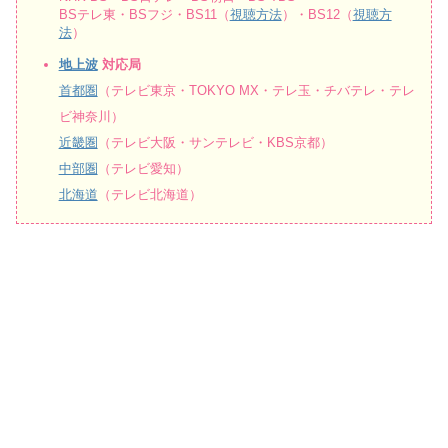
BSテレ東・BSフジ・BS11（
視聴方法
）・BS12（
視聴方
法
）
地上波
対応局
首都圏
（テレビ東京・TOKYO MX・テレ玉・チバテレ・テレ
ビ神奈川）
近畿圏
（テレビ大阪・サンテレビ・KBS京都）
中部圏
（テレビ愛知）
北海道
（テレビ北海道）