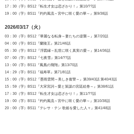
17：30（字）BS12『転生才女は恋ざかり！』第10/??話
19：00（字）BS11『灼灼風流～宮中に咲く愛の華～』第9/38話
2026/03/17（火）
03：30（字）BS12『華麗なる転身～妻たちの逆襲～』第7/20話
04：00（字）BS11『蘭陵王』第21/46話
05：30（字）BS12『浮図縁～乱世に咲く真実の愛～』第14/36話
07：00（字）BS12『七夜雪』第14/??話
13：00（字）BS11『鳳凰の飛翔』第13/70話
14：29（字）BS11『福寿草』第71/81話
15：00（字）BS12『墨雨雲間～美しき復讐～』第39/43話 第40/43話
15：59（字）BS11『大宋宮詞～愛と策謀の宮廷絵巻～』第38/61話
17：30（字）BS12『転生才女は恋ざかり！』第11/??話
19：00（字）BS11『灼灼風流～宮中に咲く愛の華～』第10/38話
20：00（字）BS11『テレサ・テン 歌姫を愛した人々』第41/48話