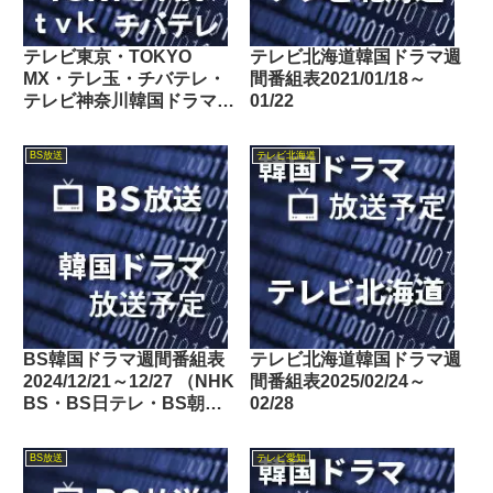
テレビ東京・TOKYO
テレビ北海道韓国ドラマ週
MX・テレ玉・チバテレ・
間番組表2021/01/18～
テレビ神奈川韓国ドラマ週
01/22
間番組表2026/03/28～
04/03
BS放送
テレビ北海道
BS韓国ドラマ週間番組表
テレビ北海道韓国ドラマ週
2024/12/21～12/27 （NHK
間番組表2025/02/24～
BS・BS日テレ・BS朝
02/28
日・BS-TBS・BSテレ
東・BSフジ）
BS放送
テレビ愛知