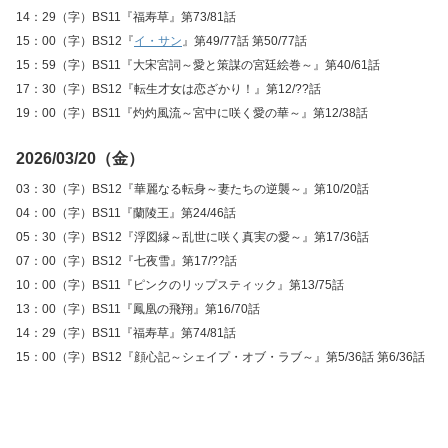
14：29（字）BS11『福寿草』第73/81話
15：00（字）BS12『
イ・サン
』第49/77話 第50/77話
15：59（字）BS11『大宋宮詞～愛と策謀の宮廷絵巻～』第40/61話
17：30（字）BS12『転生才女は恋ざかり！』第12/??話
19：00（字）BS11『灼灼風流～宮中に咲く愛の華～』第12/38話
2026/03/20（金）
03：30（字）BS12『華麗なる転身～妻たちの逆襲～』第10/20話
04：00（字）BS11『蘭陵王』第24/46話
05：30（字）BS12『浮図縁～乱世に咲く真実の愛～』第17/36話
07：00（字）BS12『七夜雪』第17/??話
10：00（字）BS11『ピンクのリップスティック』第13/75話
13：00（字）BS11『鳳凰の飛翔』第16/70話
14：29（字）BS11『福寿草』第74/81話
15：00（字）BS12『顔心記～シェイプ・オブ・ラブ～』第5/36話 第6/36話