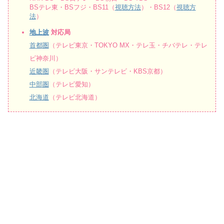
BSテレ東・BSフジ・BS11（
視聴方法
）・BS12（
視聴方
法
）
地上波
対応局
首都圏
（テレビ東京・TOKYO MX・テレ玉・チバテレ・テレ
ビ神奈川）
近畿圏
（テレビ大阪・サンテレビ・KBS京都）
中部圏
（テレビ愛知）
北海道
（テレビ北海道）