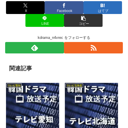
X
Facebook
はてブ
LINE
コピー
kdrama_n4vrec をフォローする
関連記事
テレビ愛知
テレビ北海道