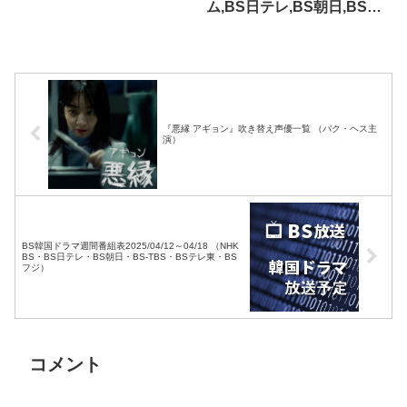
ム,BS日テレ,BS朝日,BS-
TBS,BSジャパン,BSフ
ジ,BS11,BS12,Dlife）・
TOKYO MX・テレビ大
阪・サンテレビ
『悪縁 アギョン』吹き替え声優一覧 （パク・ヘス主
演）
BS韓国ドラマ週間番組表2025/04/12～04/18 （NHK
BS・BS日テレ・BS朝日・BS-TBS・BSテレ東・BS
フジ）
コメント