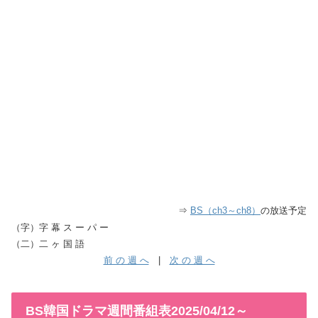
⇒
BS（ch3～ch8）
の放送予定
（字）字 幕 ス ー パ ー
（二）二 ヶ 国 語
前 の 週 へ
|
次 の 週 へ
BS韓国ドラマ週間番組表2025/04/12～