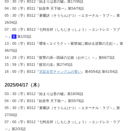
03：30（字）BS12『始まりは君の嘘』第17/36話
04：00（字）BS11『始皇帝 天下統一』第54/78話
05：30（字）BS12『蒼蘭訣（そうらんけつ）～エターナル・ラブ～』第
26/34話
07：00（字）BS12『七時吉祥（しちじきっしょう）～エンドレス・ラブ
～』
新
第1/33話
13：00（字）BS11『瓔珞＜エイラク＞～紫禁城に燃ゆる逆襲の王妃～』第
46/70話
14：29（字）BS11『復讐の渦～因縁の父娘（おやこ）～』第66/73話
15：59（字）BS11『後宮の涙』第27/45話
16：00（字）BS12『
宮廷女官チャングムの誓い
』第40/54話 第41/54話
2025/04/17（木）
03：30（字）BS12『始まりは君の嘘』第18/36話
04：00（字）BS11『始皇帝 天下統一』第55/78話
05：30（字）BS12『蒼蘭訣（そうらんけつ）～エターナル・ラブ～』第
27/34話
07：00（字）BS12『七時吉祥（しちじきっしょう）～エンドレス・ラブ
～』第2/33話