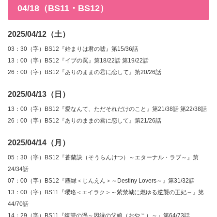
04/18（BS11・BS12）
2025/04/12（土）
03：30（字）BS12『始まりは君の嘘』第15/36話
13：00（字）BS12『イブの罠』第18/22話 第19/22話
26：00（字）BS12『ありのままの君に恋して』第20/26話
2025/04/13（日）
13：00（字）BS12『愛なんて、ただそれだけのこと』第21/38話 第22/38話
26：00（字）BS12『ありのままの君に恋して』第21/26話
2025/04/14（月）
05：30（字）BS12『蒼蘭訣（そうらんけつ）～エターナル・ラブ～』第
24/34話
07：00（字）BS12『塵縁＜じんえん＞～Destiny Lovers～』第31/32話
13：00（字）BS11『瓔珞＜エイラク＞～紫禁城に燃ゆる逆襲の王妃～』第
44/70話
14：29（字）BS11『復讐の渦～因縁の父娘（おやこ）～』第64/73話