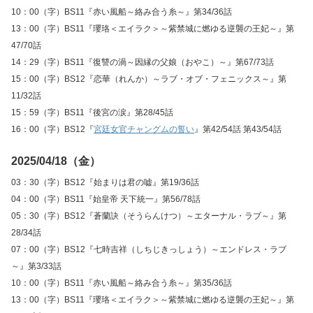
10：00（字）BS11『赤い風船～絡み合う糸～』第34/36話
13：00（字）BS11『瓔珞＜エイラク＞～紫禁城に燃ゆる逆襲の王妃～』第
47/70話
14：29（字）BS11『復讐の渦～因縁の父娘（おやこ）～』第67/73話
15：00（字）BS12『恋華（れんか）～ラブ・オブ・フェニックス～』第
11/32話
15：59（字）BS11『後宮の涙』第28/45話
16：00（字）BS12『
宮廷女官チャングムの誓い
』第42/54話 第43/54話
2025/04/18（金）
03：30（字）BS12『始まりは君の嘘』第19/36話
04：00（字）BS11『始皇帝 天下統一』第56/78話
05：30（字）BS12『蒼蘭訣（そうらんけつ）～エターナル・ラブ～』第
28/34話
07：00（字）BS12『七時吉祥（しちじきっしょう）～エンドレス・ラブ
～』第3/33話
10：00（字）BS11『赤い風船～絡み合う糸～』第35/36話
13：00（字）BS11『瓔珞＜エイラク＞～紫禁城に燃ゆる逆襲の王妃～』第