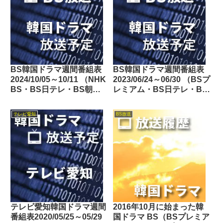
BS韓国ドラマ週間番組表
BS韓国ドラマ週間番組表
2024/10/05～10/11 （NHK
2023/06/24～06/30 （BSプ
BS・BS日テレ・BS朝
レミアム・BS日テレ・BS
日・BS-TBS・BSテレ
朝日・BS-TBS・BSテレ
東・BSフジ）
東・BSフジ）
テレビ愛知
BS放送
テレビ愛知韓国ドラマ週間
2016年10月に始まった韓
番組表2020/05/25～05/29
国ドラマ BS（BSプレミア