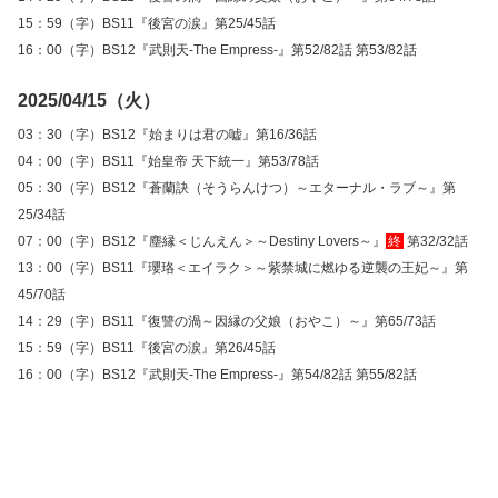
15：59（字）BS11『後宮の涙』第25/45話
16：00（字）BS12『武則天-The Empress-』第52/82話 第53/82話
2025/04/15（火）
03：30（字）BS12『始まりは君の嘘』第16/36話
04：00（字）BS11『始皇帝 天下統一』第53/78話
05：30（字）BS12『蒼蘭訣（そうらんけつ）～エターナル・ラブ～』第
25/34話
07：00（字）BS12『塵縁＜じんえん＞～Destiny Lovers～』
終
第32/32話
13：00（字）BS11『瓔珞＜エイラク＞～紫禁城に燃ゆる逆襲の王妃～』第
45/70話
14：29（字）BS11『復讐の渦～因縁の父娘（おやこ）～』第65/73話
15：59（字）BS11『後宮の涙』第26/45話
16：00（字）BS12『武則天-The Empress-』第54/82話 第55/82話