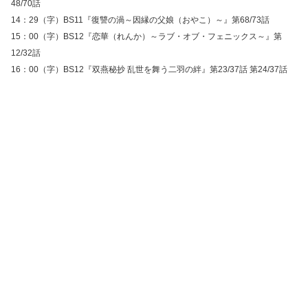
48/70話
14：29（字）BS11『復讐の渦～因縁の父娘（おやこ）～』第68/73話
15：00（字）BS12『恋華（れんか）～ラブ・オブ・フェニックス～』第
12/32話
16：00（字）BS12『双燕秘抄 乱世を舞う二羽の絆』第23/37話 第24/37話