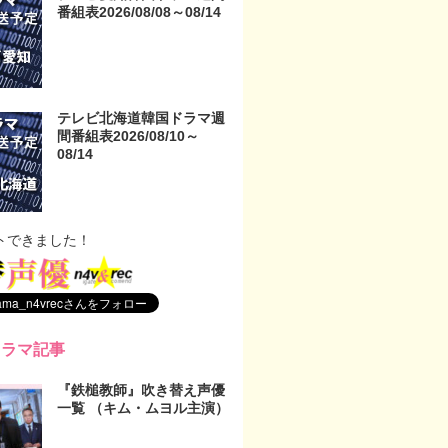
番組表2026/08/08～08/14
テレビ北海道韓国ドラマ週
間番組表2026/08/10～
08/14
トできました！
ドラマ記事
『鉄槌教師』吹き替え声優
一覧 （キム・ムヨル主演）