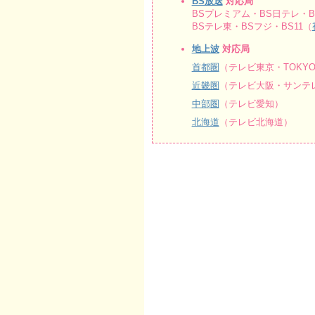
BS放送
対応局
BSプレミアム・BS日テレ・BS
BSテレ東・BSフジ・BS11（
地上波
対応局
首都圏
（テレビ東京・TOKY
近畿圏
（テレビ大阪・サンテレ
中部圏
（テレビ愛知）
北海道
（テレビ北海道）