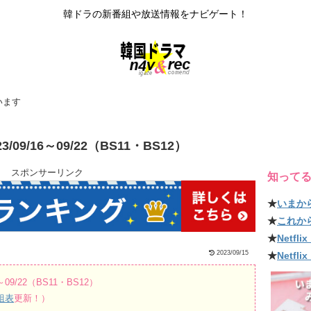
韓ドラの新番組や放送情報をナビゲート！
います
9/16～09/22（BS11・BS12）
スポンサーリンク
知って
★
いまか
★
これか
★
Netf
2023/09/15
★
Netfl
09/22（BS11・BS12）
組表
更新！）