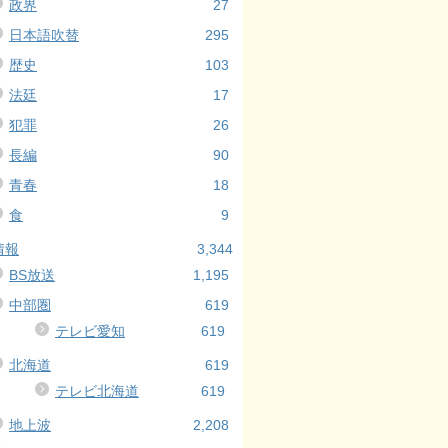
政界
27
日本語吹替
295
歴史
103
法廷
17
犯罪
26
長編
90
青春
18
食
9
情報
3,344
BS放送
1,195
中部圏
619
テレビ愛知
619
北海道
619
テレビ北海道
619
地上波
2,208