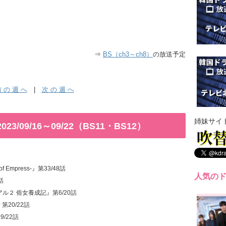
⇒
BS（ch3～ch8）
の放送予定
 の 週 へ
|
次 の 週 へ
姉妹サイ
/09/16～09/22（BS11・BS12）
f Empress-』第33/48話
人気の
話
アル２ 俗女養成記』第6/20話
第20/22話
/22話