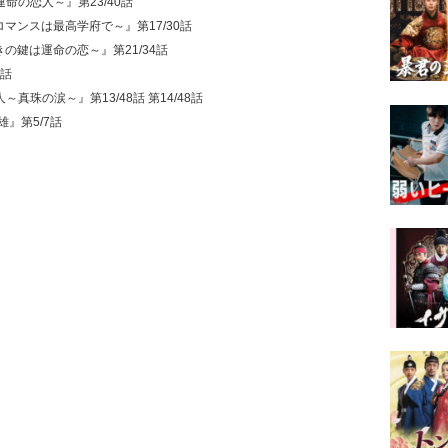
運命の恋人～』第23/40話
ロマンスは最高学府で～』第17/30話
きの鍵は運命の恋～』第21/34話
2話
真珠の涙～』第13/48話 第14/48話
雄』第5/7話