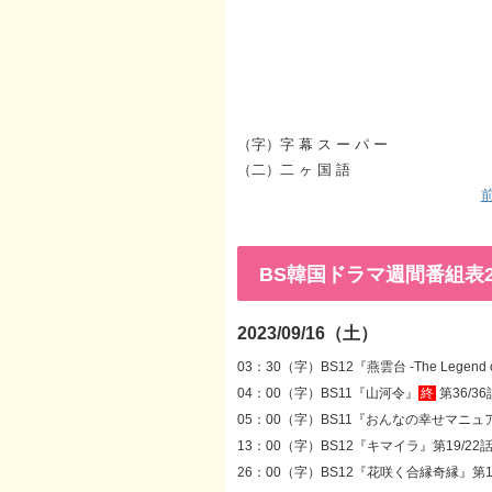
（字）字 幕 ス ー パ ー
（二）二 ヶ 国 語
前
BS韓国ドラマ週間番組表2023
2023/09/16（土）
03：30（字）BS12『燕雲台 -The Legend o
04：00（字）BS11『山河令』
終
第36/36
05：00（字）BS11『おんなの幸せマニュ
13：00（字）BS12『キマイラ』第19/22話 
26：00（字）BS12『花咲く合縁奇縁』第19