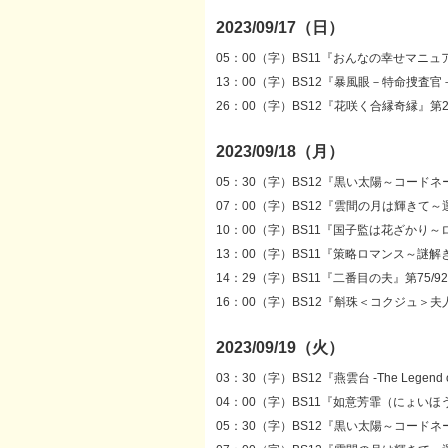
2023/09/17（日）
05：00（字）BS11『おんなの幸せマニュ
13：00（字）BS12『暴風眼－特命捜査官－』
26：00（字）BS12『花咲く合縁奇縁』第20
2023/09/18（月）
05：30（字）BS12『黒い太陽～コードネ
07：00（字）BS12『雲間の月は輝きて～
10：00（字）BS11『国子監は花ざかり～
13：00（字）BS11『策略ロマンス～謎解
14：29（字）BS11『二番目の夫』第75/9
16：00（字）BS12『斛珠＜コクジュ＞夫人～
2023/09/19（火）
03：30（字）BS12『燕雲台 -The Legend o
04：00（字）BS11『如意芳霏（にょい
05：30（字）BS12『黒い太陽～コードネ