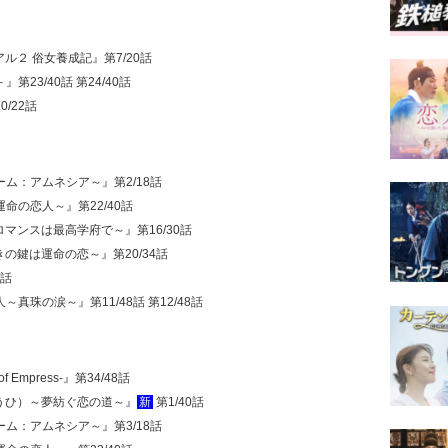
アル２ 俗女養成記』第7/20話
第23/40話 第24/40話
/22話
ーム：アムネシア～』第2/18話
運命の恋人～』第22/40話
ロマンスは最高学府で～』第16/30話
きの鍵は運命の恋～』第20/34話
2話
真珠の涙～』第11/48話 第12/48話
f Empress-』第34/48話
ほうひ）～夢紡ぐ恋の道～』
新
第1/40話
ーム：アムネシア～』第3/18話