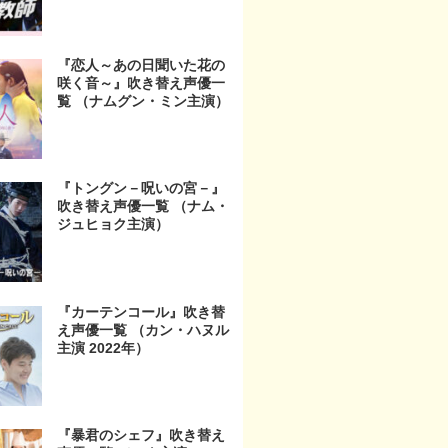
『恋人～あの日聞いた花の
咲く音～』吹き替え声優一
覧 （ナムグン・ミン主演）
『トングン－呪いの宮－』
吹き替え声優一覧 （ナム・
ジュヒョク主演）
『カーテンコール』吹き替
え声優一覧 （カン・ハヌル
主演 2022年）
『暴君のシェフ』吹き替え