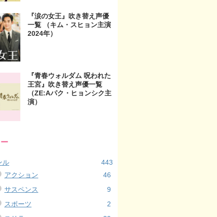
『涙の女王』吹き替え声優
一覧 （キム・スヒョン主演
2024年）
『青春ウォルダム 呪われた
王宮』吹き替え声優一覧
（ZE:Aパク・ヒョンシク主
演）
リー
ンル
443
アクション
46
サスペンス
9
スポーツ
2