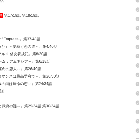
2話
終
第17/18話 第18/18話
f Empress-』第37/48話
うひ）～夢紡ぐ恋の道～』第4/40話
アル２ 俗女養成記』第8/20話
ーム：アムネシア～』第6/18話
運命の恋人～』第26/40話
ロマンスは最高学府で～』第20/30話
きの鍵は運命の恋～』第24/34話
2話
魂の謎～』第29/34話 第30/34話