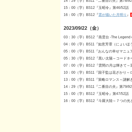
14：29（字）BS11『二番目の夫』第78/9
15：00（字）BS12『玉昭令』第46/52話
16：00（字）BS12『
雲が描いた月明り
』
2023/09/22（金）
03：30（字）BS12『燕雲台 -The Legend o
04：00（字）BS11『如意芳霏（にょいほ
05：00（字）BS11『おんなの幸せマニュ
05：30（字）BS12『黒い太陽～コードネ
07：00（字）BS12『雲間の月は輝きて～
10：00（字）BS11『国子監は花ざかり～
13：00（字）BS11『策略ロマンス～謎解
14：29（字）BS11『二番目の夫』第79/9
15：00（字）BS12『玉昭令』第47/52話
16：00（字）BS12『斗羅大陸～７つの光と武