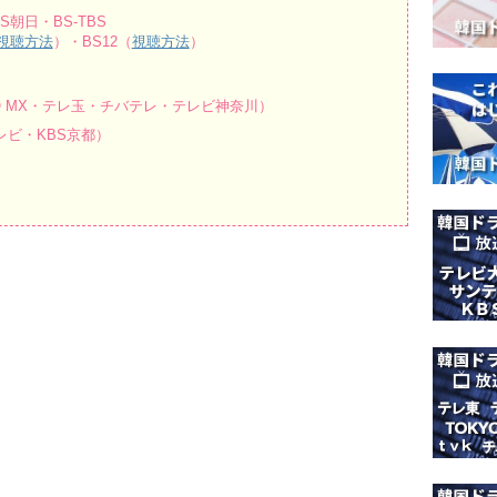
朝日・BS-TBS
視聴方法
）・BS12（
視聴方法
）
O MX・テレ玉・チバテレ・テレビ神奈川）
ビ・KBS京都）