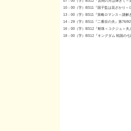
07：00（字）BS12『雲間の月は輝きて～
10：00（字）BS11『国子監は花ざかり～
13：00（字）BS11『策略ロマンス～謎解
14：29（字）BS11『二番目の夫』第76/9
16：00（字）BS12『斛珠＜コクジュ＞夫人～
18：00（字）BS12『キングダム 戦国の七