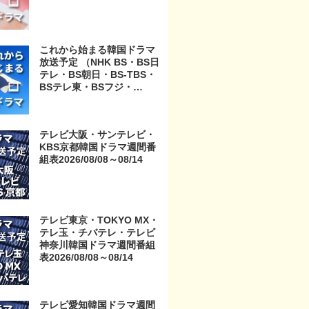
これから始まる韓国ドラマ
放送予定 （NHK BS・BS日
テレ・BS朝日・BS-TBS・
BSテレ東・BSフジ・
BS11・BS12・テレビ東
京・TOKYO MX・テレ玉・
チバテレ・テレビ神奈川・
テレビ大阪・サンテレビ・
テレビ大阪・サンテレビ・
KBS京都韓国ドラマ週間番
KBS京都・テレビ愛知・テ
組表2026/08/08～08/14
レビ北海道）
テレビ東京・TOKYO MX・
テレ玉・チバテレ・テレビ
神奈川韓国ドラマ週間番組
表2026/08/08～08/14
テレビ愛知韓国ドラマ週間