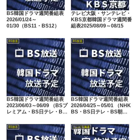
BS韓国ドラマ週間番組表
テレビ大阪・サンテレビ・
2026/01/24～
KBS京都韓国ドラマ週間番
01/30（BS11・BS12）
組表2025/08/09～08/15
BS放送
BS放送
BS韓国ドラマ週間番組表
BS韓国ドラマ週間番組表
2023/06/03～06/09 （BSプ
2026/04/25～05/01 （NHK
レミアム・BS日テレ・BS
BS・BS日テレ・BS朝
朝日・BS-TBS・BSテレ
日・BS-TBS・BSテレ
東・BSフジ）
東・BSフジ）
BS放送
テレビ北海道