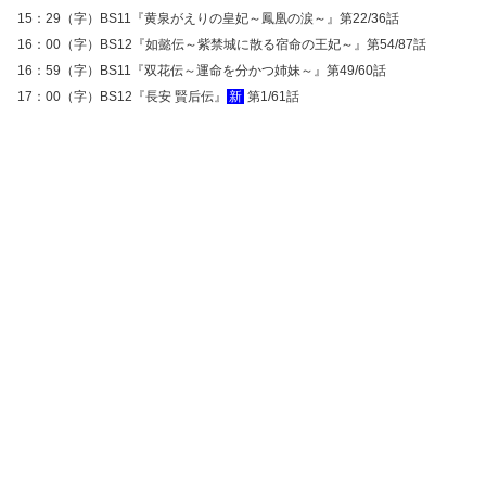
15：29（字）BS11『黄泉がえりの皇妃～鳳凰の涙～』第22/36話
16：00（字）BS12『如懿伝～紫禁城に散る宿命の王妃～』第54/87話
16：59（字）BS11『双花伝～運命を分かつ姉妹～』第49/60話
17：00（字）BS12『長安 賢后伝』
新
第1/61話