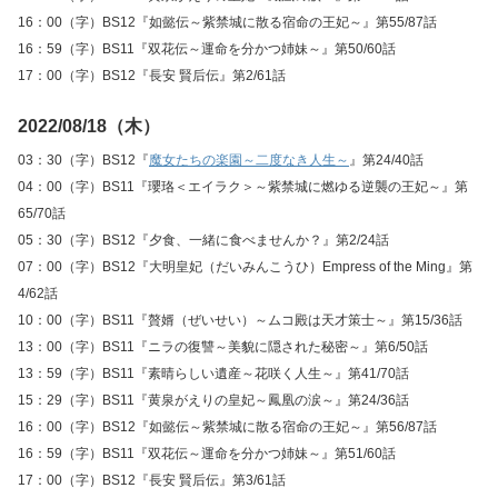
16：00（字）BS12『如懿伝～紫禁城に散る宿命の王妃～』第55/87話
16：59（字）BS11『双花伝～運命を分かつ姉妹～』第50/60話
17：00（字）BS12『長安 賢后伝』第2/61話
2022/08/18（木）
03：30（字）BS12『
魔女たちの楽園～二度なき人生～
』第24/40話
04：00（字）BS11『瓔珞＜エイラク＞～紫禁城に燃ゆる逆襲の王妃～』第
65/70話
05：30（字）BS12『夕食、一緒に食べませんか？』第2/24話
07：00（字）BS12『大明皇妃（だいみんこうひ）Empress of the Ming』第
4/62話
10：00（字）BS11『贅婿（ぜいせい）～ムコ殿は天才策士～』第15/36話
13：00（字）BS11『ニラの復讐～美貌に隠された秘密～』第6/50話
13：59（字）BS11『素晴らしい遺産～花咲く人生～』第41/70話
15：29（字）BS11『黄泉がえりの皇妃～鳳凰の涙～』第24/36話
16：00（字）BS12『如懿伝～紫禁城に散る宿命の王妃～』第56/87話
16：59（字）BS11『双花伝～運命を分かつ姉妹～』第51/60話
17：00（字）BS12『長安 賢后伝』第3/61話