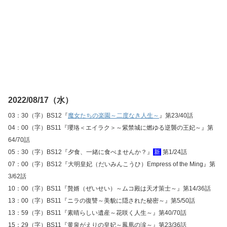
2022/08/17（水）
03：30（字）BS12『
魔女たちの楽園～二度なき人生～
』第23/40話
04：00（字）BS11『瓔珞＜エイラク＞～紫禁城に燃ゆる逆襲の王妃～』第
64/70話
05：30（字）BS12『夕食、一緒に食べませんか？』
新
第1/24話
07：00（字）BS12『大明皇妃（だいみんこうひ）Empress of the Ming』第
3/62話
10：00（字）BS11『贅婿（ぜいせい）～ムコ殿は天才策士～』第14/36話
13：00（字）BS11『ニラの復讐～美貌に隠された秘密～』第5/50話
13：59（字）BS11『素晴らしい遺産～花咲く人生～』第40/70話
15：29（字）BS11『黄泉がえりの皇妃～鳳凰の涙～』第23/36話