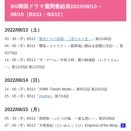
BS韓国ドラマ週間番組表2022/08/13～
08/19（BS11・BS12）
2022/08/13（土）
03：30（字）BS12『
魔女たちの楽園～二度なき人生～
』第21/40話
04：00（字）BS11『瓔珞＜エイラク＞～紫禁城に燃ゆる逆襲の王妃～』第
62/70話
14：00（字）BS12『ザ・ゲーム～午前０時：愛の鎮魂歌 （レクイエム）
～』第11/20話 第12/20話
2022/08/14（日）
14：00（字）BS12『河神II -Tianjin Mystic-』第9/22話 第10/22話
25：05（字）BS11『
2gether
』第7/14話
2022/08/15（月）
05：30（字）BS12『両世歓～ふたつの魂、一途な想い～』第35/36話
07：00（字）BS12『大明皇妃（だいみんこうひ）Empress of the Ming』
新