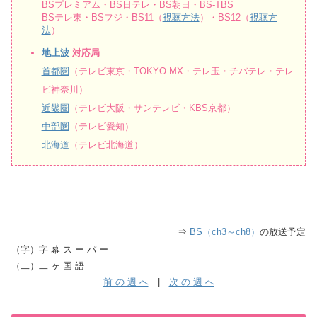
BSプレミアム・BS日テレ・BS朝日・BS-TBS
BSテレ東・BSフジ・BS11（
視聴方法
）・BS12（
視聴方
法
）
地上波
対応局
首都圏
（テレビ東京・TOKYO MX・テレ玉・チバテレ・テレ
ビ神奈川）
近畿圏
（テレビ大阪・サンテレビ・KBS京都）
中部圏
（テレビ愛知）
北海道
（テレビ北海道）
⇒
BS（ch3～ch8）
の放送予定
（字）字 幕 ス ー パ ー
（二）二 ヶ 国 語
前 の 週 へ
|
次 の 週 へ