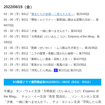
2022/08/19（金）
03：30（字）BS12『
魔女たちの楽園～二度なき人生～
』第25/40話
04：00（字）BS11『瓔珞＜エイラク＞～紫禁城に燃ゆる逆襲の王妃～』第
66/70話
05：30（字）BS12『夕食、一緒に食べませんか？』第3/24話
07：00（字）BS12『大明皇妃（だいみんこうひ）Empress of the Ming』第
5/62話
10：00（字）BS11『贅婿（ぜいせい）～ムコ殿は天才策士～』第16/36話
13：00（字）BS11『ニラの復讐～美貌に隠された秘密～』第7/50話
13：59（字）BS11『素晴らしい遺産～花咲く人生～』第42/70話
15：29（字）BS11『黄泉がえりの皇妃～鳳凰の涙～』第25/36話
16：00（字）BS12『浮気したら死ぬ』
新
第1/21話 第2/21話
BS韓国ドラマ週間番組表2022/08/13～08/19（BS11・BS12）
今週は、タン・ウェイ主演『大明皇妃（だいみんこうひ）Empress of
the Ming』、チョン・イー主演『長安 賢后伝』、ソン・スンホン主演
『夕食、一緒に食べませんか？』、チョ・ヨジョン主演『浮気したら死