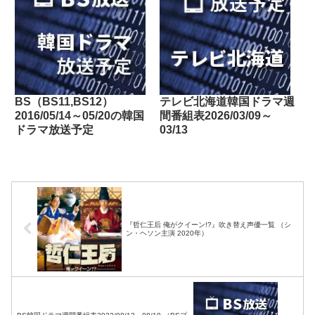
BS（BS11,BS12）
テレビ北海道韓国ドラマ週
2016/05/14～05/20の韓国
間番組表2026/03/09～
ドラマ放送予定
03/13
『哲仁王后 俺がクイーン!?』吹き替え声優一覧 （シ
ン・ヘソン主演 2020年）