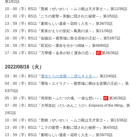
第1/62話
10：00（字）BS11『贅婿（ぜいせい）～ムコ殿は天才策士～』第12/36話
13：00（字）BS11『ニラの復讐～美貌に隠された秘密～』第3/50話
13：59（字）BS11『素晴らしい遺産～花咲く人生～』第38/70話
15：29（字）BS11『黄泉がえりの皇妃～鳳凰の涙～』第21/36話
16：00（字）BS12『如懿伝～紫禁城に散る宿命の王妃～』第53/87話
16：59（字）BS11『双花伝～運命を分かつ姉妹～』第48/60話
17：00（字）BS12『万華楼～金糸が紡ぐ運命の恋～』
終
第36/36話
2022/08/16（火）
03：30（字）BS12『
魔女たちの楽園～二度なき人生～
』第22/40話
04：00（字）BS11『瓔珞＜エイラク＞～紫禁城に燃ゆる逆襲の王妃～』第
63/70話
05：30（字）BS12『両世歓～ふたつの魂、一途な想い～』
終
第36/36話
07：00（字）BS12『大明皇妃（だいみんこうひ）Empress of the Ming』第
2/62話
10：00（字）BS11『贅婿（ぜいせい）～ムコ殿は天才策士～』第13/36話
13：00（字）BS11『ニラの復讐～美貌に隠された秘密～』第4/50話
13：59（字）BS11『素晴らしい遺産～花咲く人生～』第39/70話