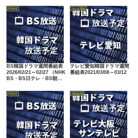
BS放送
テレビ愛知
BS韓国ドラマ週間番組表
テレビ愛知韓国ドラマ週間
2026/02/21～02/27 （NHK
番組表2021/03/08～03/12
BS・BS日テレ・BS朝
日・BS-TBS・BSテレ
東・BSフジ）
BS放送
KBS京都