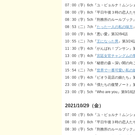
07 : 00（字）6ch『ユ・ビョルナ！ムン
08 : 00（字）8ch『平日午後３時の恋人た
08 : 30（字）5ch『刑務所のルールブック』
08 : 53（二）7ch『
たった一人の私の味方
10 : 00（字）8ch『悪い愛』第32/94話
10 : 55（二）7ch『
王になった男
』第3/24
11 : 30（字）4ch『がんばれ！プンサン』第
13 : 00（字）4ch『
宮廷女官チャングムの
13 : 00（字）6ch『秘密の森～深い闇の向
15 : 54（二）7ch『
世界で一番可愛い私の
16 : 00（字）4ch『ピオラ花店の娘たち』第
23 : 00（字）4ch『僕たちの復讐ノート』第
23 : 00（字）5ch『Who are you』第9/18
2021/10/29（金）
07 : 00（字）6ch『ユ・ビョルナ！ムン
08 : 00（字）8ch『平日午後３時の恋人た
08 : 30（字）5ch『刑務所のルールブック』