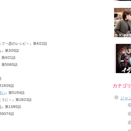
シェフ～恋のレシピ～』第4/22話
ち』第3/20話
第4/21話
』第50/65話
話
カテゴ
19/26話
誓い
』第51/54話
ジャ
こうに～』第18/23話
娘
』第13/65話
60/74話