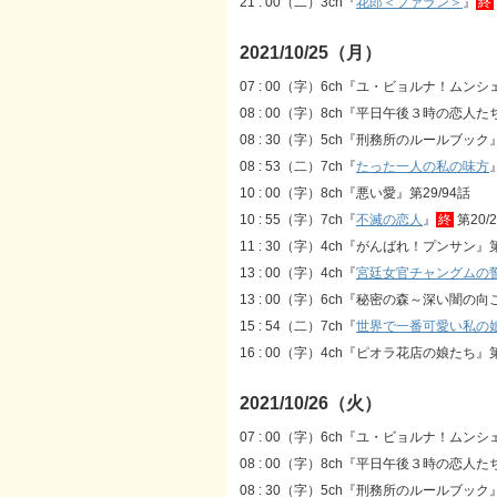
21 : 00（二）3ch『
花郎＜ファラン＞
』
終
2021/10/25（月）
07 : 00（字）6ch『ユ・ビョルナ！ムン
08 : 00（字）8ch『平日午後３時の恋人た
08 : 30（字）5ch『刑務所のルールブック』
08 : 53（二）7ch『
たった一人の私の味方
10 : 00（字）8ch『悪い愛』第29/94話
10 : 55（字）7ch『
不滅の恋人
』
終
第20/
11 : 30（字）4ch『がんばれ！プンサン』第
13 : 00（字）4ch『
宮廷女官チャングムの
13 : 00（字）6ch『秘密の森～深い闇の向
15 : 54（二）7ch『
世界で一番可愛い私の
16 : 00（字）4ch『ピオラ花店の娘たち』第
2021/10/26（火）
07 : 00（字）6ch『ユ・ビョルナ！ムン
08 : 00（字）8ch『平日午後３時の恋人た
08 : 30（字）5ch『刑務所のルールブック』