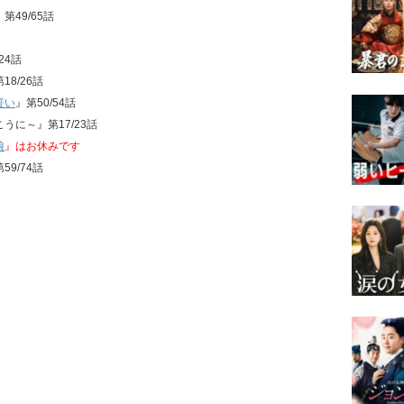
』第49/65話
24話
18/26話
誓い
』第50/54話
こうに～』第17/23話
娘
』はお休みです
59/74話