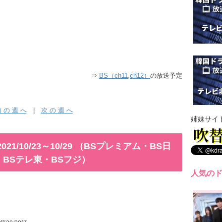
⇒
BS（ch11,ch12）
の放送予定
 の 週 へ
|
次 の 週 へ
姉妹サイ
1/10/23～10/29 （BSプレミアム・BS日
S・BSテレ東・BSフジ）
人気の