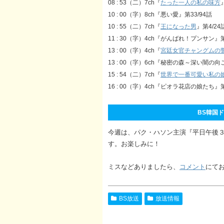
08 : 53（二）7ch『
たった一人の私の味方
10 : 00（字）8ch『悪い愛』第33/94話
10 : 55（二）7ch『
王になった男
』第4/24
11 : 30（字）4ch『がんばれ！プンサン』第
13 : 00（字）4ch『
宮廷女官チャングムの
13 : 00（字）6ch『秘密の森～深い闇の向
15 : 54（二）7ch『
世界で一番可愛い私の
16 : 00（字）4ch『ピオラ花店の娘たち』第
BS韓国ドラ
今週は、パク・ハソン主演『平日午後
す。お楽しみに！
ミスなどありましたら、
コメント
にて
BS放送
放送情報