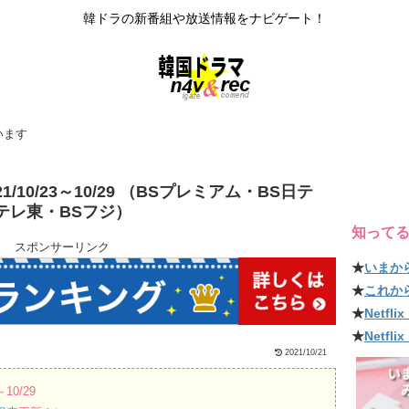
韓ドラの新番組や放送情報をナビゲート！
います
/10/23～10/29 （BSプレミアム・BS日テ
Sテレ東・BSフジ）
知って
スポンサーリンク
★
いまか
★
これか
★
Netf
★
Netfl
2021/10/21
10/29