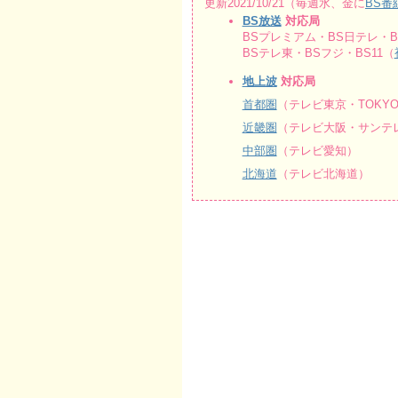
更新2021/10/21（毎週水、金に
BS番
BS放送
対応局
BSプレミアム・BS日テレ・BS
BSテレ東・BSフジ・BS11（
地上波
対応局
首都圏
（テレビ東京・TOKY
近畿圏
（テレビ大阪・サンテレ
中部圏
（テレビ愛知）
北海道
（テレビ北海道）