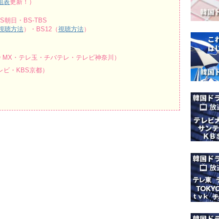
組表
更新！）
朝日・BS-TBS
視聴方法
）・BS12（
視聴方法
）
O MX・テレ玉・チバテレ・テレビ神奈川）
ビ・KBS京都）