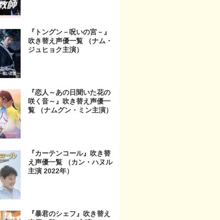
『トングン－呪いの宮－』
吹き替え声優一覧 （ナム・
ジュヒョク主演）
『恋人～あの日聞いた花の
咲く音～』吹き替え声優一
覧 （ナムグン・ミン主演）
『カーテンコール』吹き替
え声優一覧 （カン・ハヌル
主演 2022年）
『暴君のシェフ』吹き替え