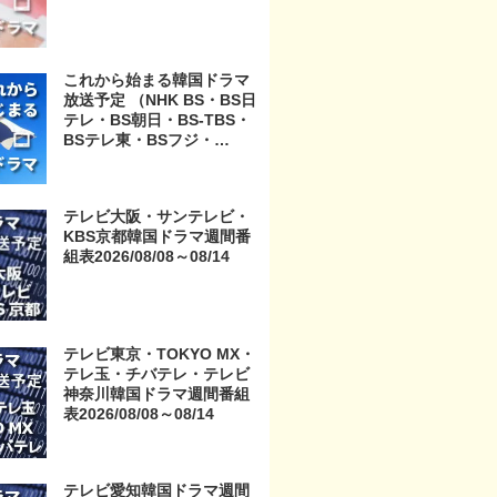
これから始まる韓国ドラマ
放送予定 （NHK BS・BS日
テレ・BS朝日・BS-TBS・
BSテレ東・BSフジ・
BS11・BS12・テレビ東
京・TOKYO MX・テレ玉・
チバテレ・テレビ神奈川・
テレビ大阪・サンテレビ・
テレビ大阪・サンテレビ・
KBS京都韓国ドラマ週間番
KBS京都・テレビ愛知・テ
組表2026/08/08～08/14
レビ北海道）
テレビ東京・TOKYO MX・
テレ玉・チバテレ・テレビ
神奈川韓国ドラマ週間番組
表2026/08/08～08/14
テレビ愛知韓国ドラマ週間