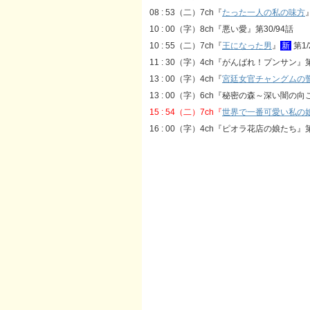
08 : 53（二）7ch『
たった一人の私の味方
10 : 00（字）8ch『悪い愛』第30/94話
10 : 55（二）7ch『
王になった男
』
新
第1/
11 : 30（字）4ch『がんばれ！プンサン』第
13 : 00（字）4ch『
宮廷女官チャングムの
13 : 00（字）6ch『秘密の森～深い闇の向
15 : 54（二）7ch『
世界で一番可愛い私の
16 : 00（字）4ch『ピオラ花店の娘たち』第