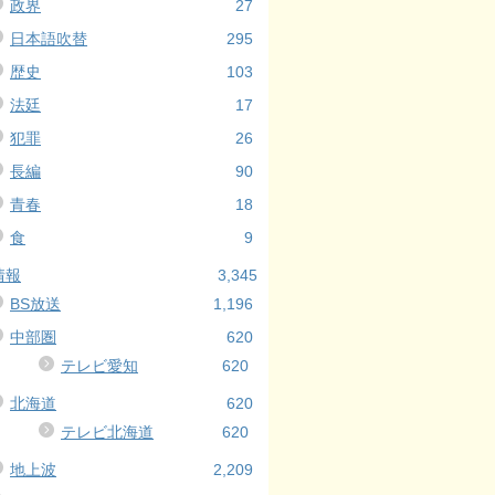
政界
27
日本語吹替
295
歴史
103
法廷
17
犯罪
26
長編
90
青春
18
食
9
情報
3,345
BS放送
1,196
中部圏
620
テレビ愛知
620
北海道
620
テレビ北海道
620
地上波
2,209