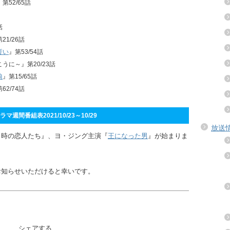
』第52/65話
話
21/26話
誓い
』第53/54話
こうに～』第20/23話
娘
』第15/65話
62/74話
マ週間番組表2021/10/23～10/29
放送
３時の恋人たち』、ヨ・ジング主演『
王になった男
』が始まりま
お知らせいただけると幸いです。
シェアする