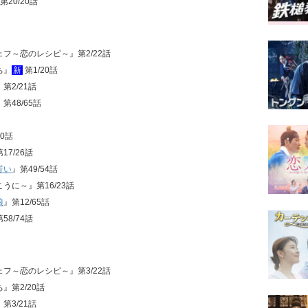
第20/20話
シェフ～恋のレシピ～』第2/22話
ち』
新
第1/20話
第2/21話
』第48/65話
20話
17/26話
誓い
』第49/54話
こうに～』第16/23話
娘
』第12/65話
58/74話
シェフ～恋のレシピ～』第3/22話
ち』第2/20話
第3/21話