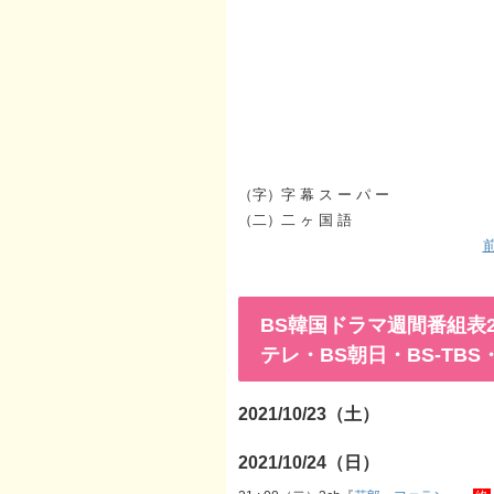
（字）字 幕 ス ー パ ー
（二）二 ヶ 国 語
前
BS韓国ドラマ週間番組表202
テレ・BS朝日・BS-TB
2021/10/23（土）
2021/10/24（日）