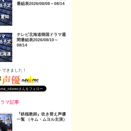
番組表2026/08/08～08/14
テレビ北海道韓国ドラマ週
間番組表2026/08/10～
08/14
トできました！
ドラマ記事
『鉄槌教師』吹き替え声優
一覧 （キム・ムヨル主演）