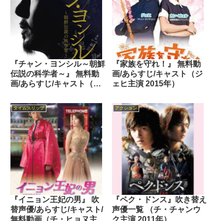
『チャン・ヨンシル～朝鮮
『家族を守れ！』 無料動
伝説の科学者～』 無料動
画/あらすじ/キャスト（ジ
画/あらすじ/キャスト（ソ
ェヒ主演 2015年）
ン・イルグク主演 2016
年）
タイムスリップ
アクション
『イニョン王妃の男』 吹
『ペク・ドンス』吹き替え
替声優/あらすじ/キャスト/
声優一覧 （チ・チャンウ
無料動画（チ・ヒョヌ主演
ク主演 2011年）