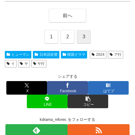
前へ
1
2
3
ヒューマン
日本語吹替
韓国ドラマ
2024
ア行
イ
サ
サ行
シェアする
X
Facebook
はてブ
LINE
コピー
kdrama_n4vrec をフォローする