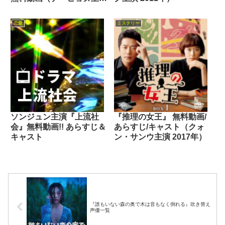
2012年）
恋愛
ミステリー
ソンジュン主演『上流社
『推理の女王』 無料動画/
会』無料動画!! あらすじ＆
あらすじ/キャスト（クォ
キャスト
ン・サンウ主演 2017年）
『誰もいない森の奥で木は音もなく倒れる』吹き替え
声優一覧