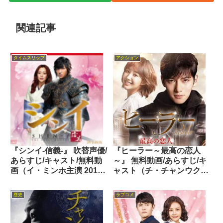
関連記事
タイムスリップ
アクション
『シンイ‐信義‐』 吹替声優/
『ヒーラー～最高の恋人
あらすじ/キャスト/無料動
～』 無料動画/あらすじ/キ
画（イ・ミンホ主演 2012
ャスト（チ・チャンウク主
年）
演 2014年）
歴史
ラブコメ