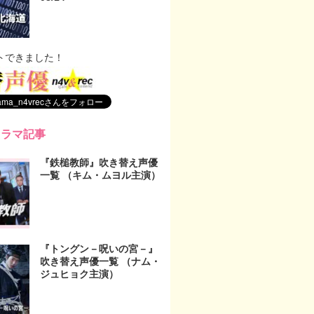
トできました！
ドラマ記事
『鉄槌教師』吹き替え声優
一覧 （キム・ムヨル主演）
『トングン－呪いの宮－』
吹き替え声優一覧 （ナム・
ジュヒョク主演）