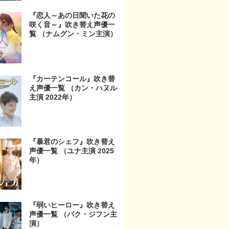
『恋人～あの日聞いた花の
咲く音～』吹き替え声優一
覧 （ナムグン・ミン主演）
『カーテンコール』吹き替
え声優一覧 （カン・ハヌル
主演 2022年）
『暴君のシェフ』吹き替え
声優一覧 （ユナ主演 2025
年）
『弱いヒーロー』吹き替え
声優一覧 （パク・ジフン主
演）