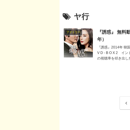
ヤ行
『誘惑』 無料動
ファミリー
年）
『誘惑』2014年 韓
V D - B O X
の視聴率を叩き出し
前
へ