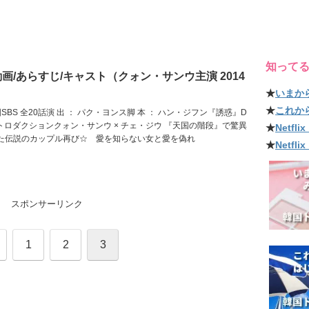
知って
画/あらすじ/キャスト（クォン・サンウ主演 2014
★
いまか
★
これか
国SBS 全20話演 出 ： パク・ヨンス脚 本 ： ハン・ジフン『誘惑』D
 2 イントロダクションクォン・サンウ × チェ・ジウ 『天国の階段』で驚異
★
Netf
た伝説のカップル再び☆ 愛を知らない女と愛を偽れ
★
Netfl
スポンサーリンク
1
2
3