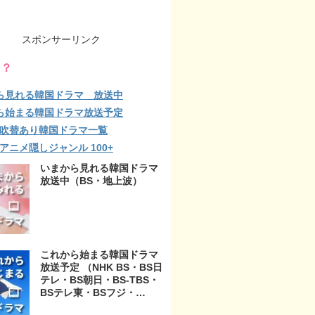
スポンサーリンク
る？
ら見れる韓国ドラマ 放送中
ら始まる韓国ドラマ放送予定
lix 吹替あり韓国ドラマ一覧
ix アニメ隠しジャンル 100+
いまから見れる韓国ドラマ
放送中（BS・地上波）
これから始まる韓国ドラマ
放送予定 （NHK BS・BS日
テレ・BS朝日・BS-TBS・
BSテレ東・BSフジ・
BS11・BS12・テレビ東