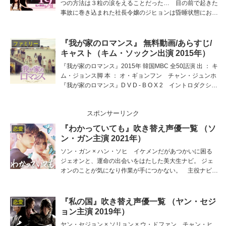
つの方法は３粒の涙をえることだった… 目の前で起きた
事故に巻き込まれた社長令嬢のジヒョンは昏睡状態におち
いり生死をさまよう。 主役イギョンの吹き替え担当は甲
斐田裕子、他の吹き替え出演者は高橋広樹、佐藤拓也、花
輪英司、松嵜麗など。
『我が家のロマンス』 無料動画/あらすじ/
ファミリー
キャスト（キム・ソックン出演 2015年）
『我が家のロマンス』2015年 韓国MBC 全50話演 出 ： キ
ム・ジョンス脚 本 ： オ・ギョンフン チャン・ジュンホ
『我が家のロマンス』D V D - B O X 2 イントロダクショ
ンすべてを犠牲に女手ひとつで四兄弟を育てた母が熟年恋
愛!?身勝手で遺産に血
スポンサーリンク
『わかっていても』吹き替え声優一覧 （ソ
恋愛
ン・ガン主演 2021年）
ソン・ガン × ハン・ソヒ イケメンだがあつかいに困る
ジェオンと、運命の出会いをはたした美大生ナビ。 ジェ
オンのことが気になり作業が手につかない。 主役ナビの
吹き替え担当は武田華、他の吹き替え出演者は岩中睦樹、
梅原裕一郎、ニケライファラナーゼ、金田愛など。
『私の国』吹き替え声優一覧 （ヤン・セジ
恋愛
ョン主演 2019年）
ヤン・セジョン × ソリョン × ウ・ドファン チャン・ヒ