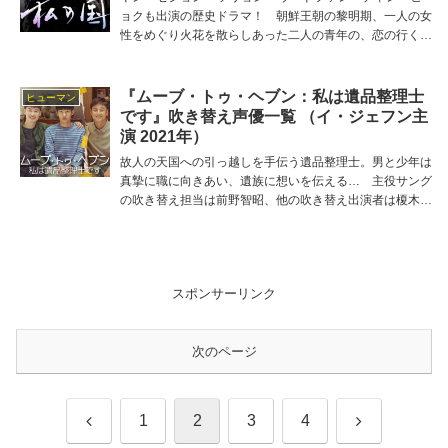
ョクも出演の歴史ドラマ！ 朝鮮王朝の黎明期、一人の女
性をめぐり火花を散らしあった二人の青年の、恋の行く末
と国のあるべき姿をかけた激動ストーリー☆ 主役フィの
吹き替え担当は福山潤、他の吹き替え出演者は細谷佳正、
三森すずこ、土田大、高橋良輔など。
『ムーブ・トゥ・ヘブン：私は遺品整理士
ヒューマン
です』吹き替え声優一覧 （イ・ジェフン主
演 2021年）
故人の天国への引っ越しを手伝う遺品整理士。男と少年は
真摯に職に向きあい、遺族に想いを伝える… 主役サング
の吹き替え担当は前野智昭、他の吹き替え出演者は榎木淳
弥、吉岡茉祐、井上倫宏、俊藤光利、鵜澤正太郎など。
スポンサーリンク
次のページ
前
次
1
2
3
4