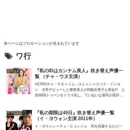
本ページはプロモーションが含まれています
ワ行
『私のIDはカンナム美人』吹き替え声優一
ラブコメ
覧 （チャ・ウヌ主演）
ASTROチャ・ウヌ × イム・スヒャン × クァク・ドンヨ
ン 大学デビューした整形美人が同級生男子と再会!? 人
気WEBトゥーンをドラマ化し、ていねいな描写が高評価
をえた成長ラブコメディ♡ 主役ミレの吹き替え担当は雪
深山福子、他の吹き替え出演者は松尾拓、広江美奈、金田
朋子、芦原健介など。
『私の期限は49日』吹き替え声優一覧
ファンタジー
（イ・ヨウォン主演 2011年）
イ・ヨウォン × チョ・ヒョンジェ 死を回避するただ一