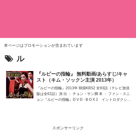
本ページはプロモーションが含まれています
ル
『ルビーの指輪』 無料動画/あらすじ/キャ
ドロドロ
スト（キム・ソックン主演 2013年）
『ルビーの指輪』2013年 韓国KBS2 全93話（テレビ放送
版は全62話）演 出 ： チョン・サン脚 本 ： ファン・スニ
ョン『ルビーの指輪』D V D - B O X 2 イントロダクショ
ン『トンイ』イ・ソヨンVS『赤道の男』イム・ジョンウ
ン 一人二役をこなす
スポンサーリンク