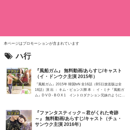
本ページはプロモーションが含まれています
ハ行
『風船ガム』 無料動画/あらすじ/キャスト
ラブコメ
（イ・ドンウク主演 2015年）
『風船ガム』2015年 韓国tvN 全16話（BS11放送版は全
18話）演 出 ： キム・ビョンス脚 本 ： イ・ミナ『風船ガ
ム』D V D - B O X 1 イントロダクション兄妹のように育
った二人が母の病をきっかけに自らの本心に気づき、とり
まく障害と葛藤をの
『ファンタスティック～君がくれた奇跡
ラブコメ
～』 無料動画/あらすじ/キャスト（チュ・
サンウク主演 2016年）