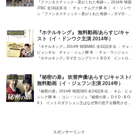
『ファンタスティック～君がくれた奇跡～』2016年 韓国
JTBC 全16話演 出 ： チョ・ナムグク脚 本 ： イ・ソンウ
ン『ファンタスティック～君がくれた奇跡～』D V D - B
O X 2 イントロダクション演技力ゼロの大スター × 余命
わずかな女シナリオラ
『ホテルキング』 無料動画/あらすじ/キャ
サスペンス
スト（イ・ドンウク主演 2014年）
『ホテルキング』2014年 韓国MBC 全32話演 出 ： チェ・
ビョンギル チャン・ジュノ脚 本 ： チョ・ウンジョン
『ホテルキング』D V D コンプリート B O X イントロダ
クションホテルの怪物とよばれた男とすべてを相続した
女。愛し合う２人を翻弄する経営
『秘密の扉』 吹替声優/あらすじ/キャスト/
アクション
無料動画（イ・ジェフン主演 2014年）
『秘密の扉』2014年 韓国SBS 全24話演 出 ： キム・ヒョ
ンシク脚 本 ： ユン・ソンジュ『秘密の扉 』D V D - B O
X 1 イントロダクション王はなぜ実の息子を餓死させた
のか？ 朝鮮王朝史上、最大の謎「米櫃事件」をモチーフ
に、主人公・思悼世子の
スポンサーリンク