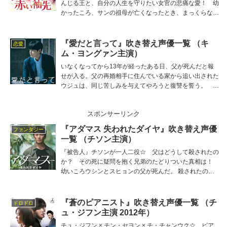
んじる王と、自分の人生を守りたい女官の悲痛な愛！ 幼
かったころ、サンの祖母が亡くなったとき、まっくらな夜
道をいっしょに歩いた、あの見習い宮女こそが… 主役サ
ンの吹き替え担当は石川界人、他の吹き替え出演者は山田
唯菜、吉野貴大、菊池通武、八百屋杏など。
『愛だと言って』吹き替え声優一覧 （キ
恋愛
ム・ヨングァン主演）
いなくなってから13年が経ったある日、父が死んだと報
せが入る。父の再婚相手に住んでいる家から追い出された
ウジュは、同じ苦しみを与えてやろうと復讐を誓う。 主
役ウジュの吹き替え担当は清水理沙、他の吹き替え出演者
は玉木雅士、増元拓也、片山加奈、山根舞、宮崎遊など。
スポンサーリンク
『アダマス 失われたダイヤ』吹き替え声優
ファンタジー
一覧 （チソン主演）
『被告人』チソンが一人二役☆ 父はどうして殺されたの
か？ その死に疑問を抱く兄弟のたどりついた真相は！
幼いころウシンとスヒョンの父が死んだ。 殺されたのだ
った。 特捜部の検事となった双子の兄スヒョンは… 主
役ウシンの吹き替え担当は平川大輔、他の吹き替え出演者
は園崎未恵、古谷佳乃、高瀬右光、國分和人、竹田雅則な
『蒼のピアニスト』吹き替え声優一覧 （チ
ドロドロ
ど。
ュ・ジフン主演 2012年）
チュ・ジフン × チン・セヨン × チ・チャンウク☆ ピア