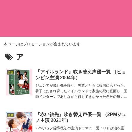
本ページはプロモーションが含まれています
ア
『アイルランド』吹き替え声優一覧 （ヒョ
恋愛
ンビン主演 2004年）
ジュンアが飛行機を降り、失意とともに韓国にもどった。
養子にだされ育ったアイルランドで家族の死に直面し、医
師インターンでありながら何もできなかった自分の無力さ
に打ちひしがれたのだった。機内でグクと出会ったこと
で… 主役グクの吹き替え担当は桐本琢也、他の吹き替え
出演者は山田里奈、杉本ゆう、岸祐二、上城龍也など。
『赤い袖先』吹き替え声優一覧 （2PMジュ
恋愛
ノ主演 2021年）
2PMジュノ除隊後初の主演ドラマ☆ 愛よりも政治を重