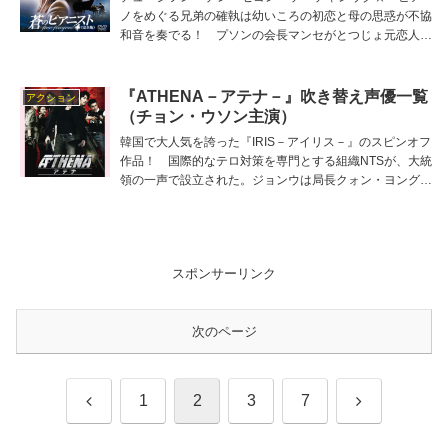
ノをめぐる兄弟の確執は幼いころの初恋と母の思惑が不協
和音を奏でる！ プソンの会長マンセがとつじょ元恋人と
の子ジホを、長男として引きとるといいだし… 主役ジホ
の吹き替え担当は日野聡、他の吹き替え出演者は河本啓
佑、楠見藍子、田中敦子、木下浩之、宮内敦士、板取政明
『ATHENA－アテナ－』吹き替え声優一覧
アクション
など。
（チョン・ウソン主演）
韓国で大人気を誇った『IRIS－アイリス－』のスピンオフ
作品！ 国際的なテロ対策を専門とする組織NTSが、大統
領の一声で設立された。ジョンウは局長クォン・ヨングァ
ンの命令をうけ、合流したパートナーを見て驚く。 主役
ジョンウの吹き替え担当は三木眞一郎、他の吹き替え出演
者は咲野俊介、小松由佳、甲斐田裕子、嶋田翔平、青木強
など。
スポンサーリンク
次のページ
前
次
1
2
3
7
へ
へ