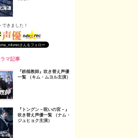
トできました！
ドラマ記事
『鉄槌教師』吹き替え声優
一覧 （キム・ムヨル主演）
『トングン－呪いの宮－』
吹き替え声優一覧 （ナム・
ジュヒョク主演）