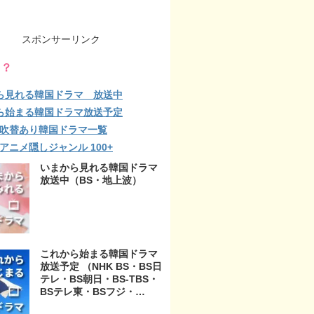
スポンサーリンク
る？
ら見れる韓国ドラマ 放送中
ら始まる韓国ドラマ放送予定
lix 吹替あり韓国ドラマ一覧
ix アニメ隠しジャンル 100+
いまから見れる韓国ドラマ
放送中（BS・地上波）
これから始まる韓国ドラマ
放送予定 （NHK BS・BS日
テレ・BS朝日・BS-TBS・
BSテレ東・BSフジ・
BS11・BS12・テレビ東