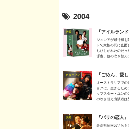
2004
『アイルランド
恋愛
ジュンアが飛行機を
ドで家族の死に直面
ちひしがれたのだっ
琢也、他の吹き替え
『ごめん、愛し
ヒューマン
オーストラリアでの
ョクは、生きるため
ップスター・ユンの
の吹き替え出演者は
『パリの恋人』
恋愛
最高視聴率57.4％