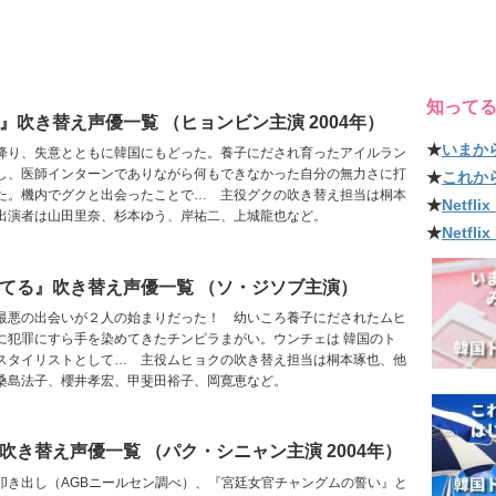
知って
』吹き替え声優一覧 （ヒョンビン主演 2004年）
★
いまか
降り、失意とともに韓国にもどった。養子にだされ育ったアイルラン
し、医師インターンでありながら何もできなかった自分の無力さに打
★
これか
た。機内でグクと出会ったことで… 主役グクの吹き替え担当は桐本
★
Netf
出演者は山田里奈、杉本ゆう、岸祐二、上城龍也など。
★
Netfl
てる』吹き替え声優一覧 （ソ・ジソブ主演）
最悪の出会いが２人の始まりだった！ 幼いころ養子にだされたムヒ
に犯罪にすら手を染めてきたチンピラまがい。ウンチェは 韓国のト
スタイリストとして… 主役ムヒョクの吹き替え担当は桐本琢也、他
桑島法子、櫻井孝宏、甲斐田裕子、岡寛恵など。
吹き替え声優一覧 （パク・シニャン主演 2004年）
を叩き出し（AGBニールセン調べ）、『宮廷女官チャングムの誓い』と