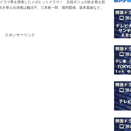
韓国ドラマ界を席巻したメガヒットドラマ！ 主役ギジュの吹き替え担
吹き替え出演者は魏涼子、三木眞一郎、堀内賢雄、坂本真綾など。
スポンサーリンク