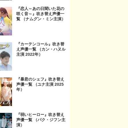
『恋人～あの日聞いた花の
咲く音～』吹き替え声優一
覧 （ナムグン・ミン主演）
『カーテンコール』吹き替
え声優一覧 （カン・ハヌル
主演 2022年）
『暴君のシェフ』吹き替え
声優一覧 （ユナ主演 2025
年）
『弱いヒーロー』吹き替え
声優一覧 （パク・ジフン主
演）