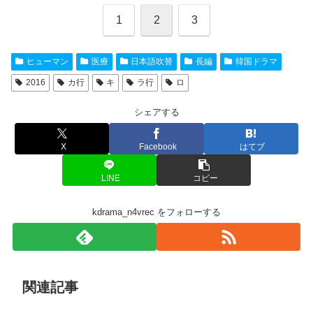
1
2
3
ヒューマン
医療
日本語吹替
長編
韓国ドラマ
2016
カ行
キ
ラ行
ロ
シェアする
X
Facebook
はてブ
LINE
コピー
kdrama_n4vrec をフォローする
関連記事