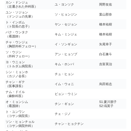
カン・ドンジュ
ユ・ヨンソク
岡野友佑
（左遷された外科医）
ユン・ソジョン
ソ・ヒョンジン
葉山那奈
（ドンジュの先輩）
ト・インボム
ヤン・セジョン
橋本祐樹
（ト院長の息子）
パク・ウンタク
キム・ミンジェ
橋本祐樹
（看護師）
チャ・ウンジェ
イ・ソンギョン
矢尾幸子
（胸部外科フェロー）
ソ・ウジン
アン・ヒョソプ
白石兼斗
（外科フェロー）
ヨ・ウニョン
キム・ホンパ
吉富英治
（トルダム病院長）
シン・ミョンホ
チュ・ヒョン
（カジノ会長）
チャン・ギテ
イム・ウォニ
烏田裕志
（医事課長）
ナム・ドイル
ビョン・ウミン
（麻酔科医）
オ・ミョンシム
S1:夏川朋子
チン・ギョン
（看護師）
S2:塙英子
ト・ユンワン
チェ・ジノ
（コサン病院長）
ソン・ヒョンチョル
チャン・ヒョクチン
（コサン病院外科）