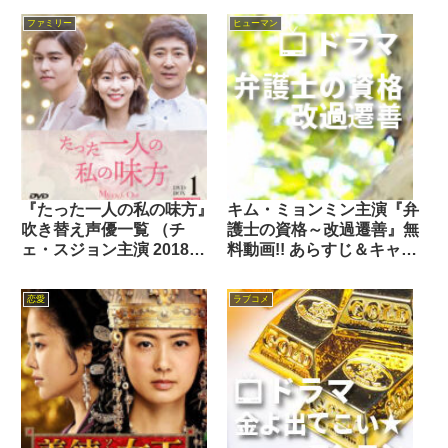
ファミリー
ヒューマン
『たった一人の私の味方』
キム・ミョンミン主演『弁
吹き替え声優一覧 （チ
護士の資格～改過遷善』無
ェ・スジョン主演 2018
料動画!! あらすじ＆キャス
年）
ト
恋愛
ラブコメ