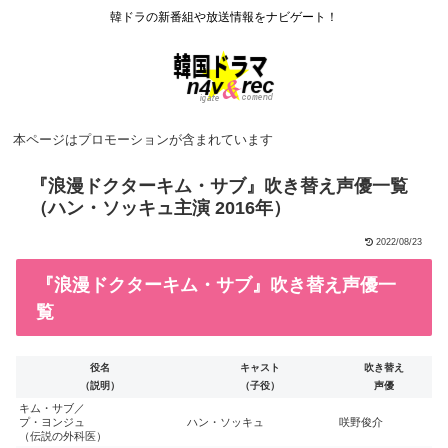
韓ドラの新番組や放送情報をナビゲート！
本ページはプロモーションが含まれています
『浪漫ドクターキム・サブ』吹き替え声優一覧
（ハン・ソッキュ主演 2016年）
2022/08/23
『浪漫ドクターキム・サブ』吹き替え声優一
覧
役名
キャスト
吹き替え
（説明）
（子役）
声優
キム・サブ／
プ・ヨンジュ
ハン・ソッキュ
咲野俊介
（伝説の外科医）