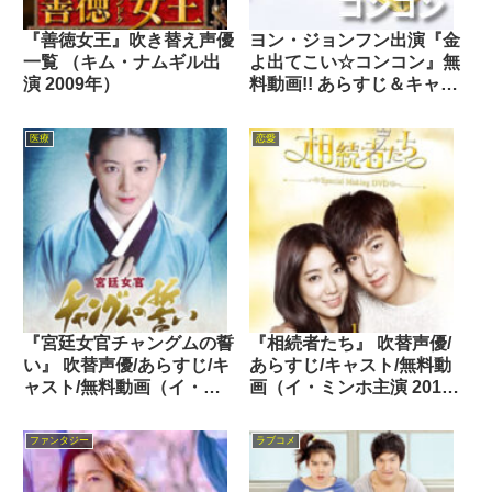
『善徳女王』吹き替え声優
ヨン・ジョンフン出演『金
一覧 （キム・ナムギル出
よ出てこい☆コンコン』無
演 2009年）
料動画!! あらすじ＆キャス
ト
医療
恋愛
『宮廷女官チャングムの誓
『相続者たち』 吹替声優/
い』 吹替声優/あらすじ/キ
あらすじ/キャスト/無料動
ャスト/無料動画（イ・ヨ
画（イ・ミンホ主演 2013
ンエ主演 2003年）
年）
ファンタジー
ラブコメ