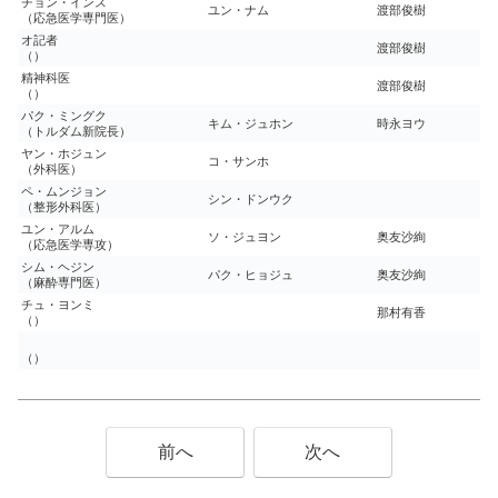
チョン・インス
ユン・ナム
渡部俊樹
（応急医学専門医）
オ記者
渡部俊樹
（）
精神科医
渡部俊樹
（）
パク・ミングク
キム・ジュホン
時永ヨウ
（トルダム新院長）
ヤン・ホジュン
コ・サンホ
（外科医）
ペ・ムンジョン
シン・ドンウク
（整形外科医）
ユン・アルム
ソ・ジュヨン
奥友沙絢
（応急医学専攻）
シム・ヘジン
パク・ヒョジュ
奥友沙絢
（麻酔専門医）
チュ・ヨンミ
那村有香
（）
（）
前へ
次へ