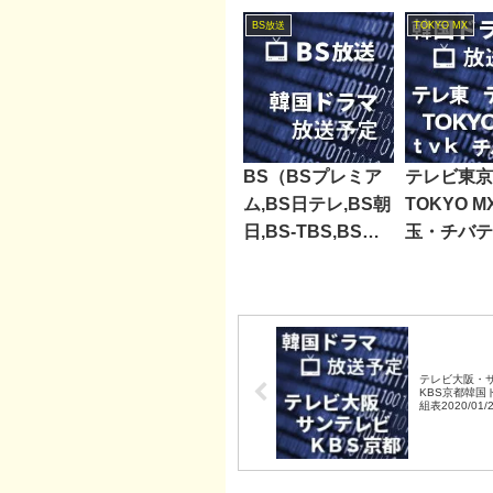
BS放送
TOKYO MX
BS（BSプレミア
テレビ東京
ム,BS日テレ,BS朝
TOKYO 
日,BS-TBS,BSジ
玉・チバテ
ャパン,BSフジ）
レビ神奈川
2016/07/02～07/08
ラマ週間番
の韓国ドラマ放送
2023/08/1
予定
テレビ大阪・
KBS京都韓国
組表2020/01/