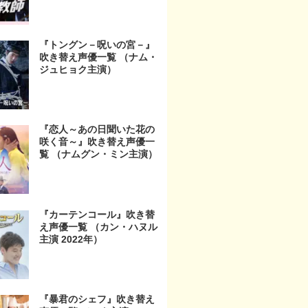
『トングン－呪いの宮－』
吹き替え声優一覧 （ナム・
ジュヒョク主演）
『恋人～あの日聞いた花の
咲く音～』吹き替え声優一
覧 （ナムグン・ミン主演）
『カーテンコール』吹き替
え声優一覧 （カン・ハヌル
主演 2022年）
『暴君のシェフ』吹き替え