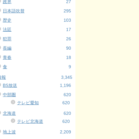
政界
27
日本語吹替
295
歴史
103
法廷
17
犯罪
26
長編
90
青春
18
食
9
情報
3,345
BS放送
1,196
中部圏
620
テレビ愛知
620
北海道
620
テレビ北海道
620
地上波
2,209