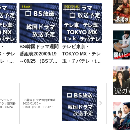
ラマ週間番組表
BS放送
TOKYO MX
2025/04/19～04/25
・
BS韓国ドラマ週間
テレビ東京・
MX・テレ
番組表2020/09/19
TOKYO MX・テレ
レ・テ
～09/25 （BSプレ
玉・チバテレ・tvk
韓国ド
ミアム・BS日テ
韓国ドラマ週間番
組表
レ・BS朝日・BS-
組表2018/08/04～
9～08/25
TBS・BSテレ東・
08/10
BSフジ）
サンテレビ・
BS韓国ドラマ週間番組表
ドラマ週間番
2020/01/25～
20～01/24
01/31（BS11・BS12・
Dlife）