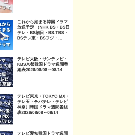
これから始まる韓国ドラマ
放送予定 （NHK BS・BS日
テレ・BS朝日・BS-TBS・
BSテレ東・BSフジ・
BS11・BS12・テレビ東
京・TOKYO MX・テレ玉・
チバテレ・テレビ神奈川・
テレビ大阪・サンテレビ・
テレビ大阪・サンテレビ・
KBS京都韓国ドラマ週間番
KBS京都・テレビ愛知・テ
組表2026/08/08～08/14
レビ北海道）
テレビ東京・TOKYO MX・
テレ玉・チバテレ・テレビ
神奈川韓国ドラマ週間番組
表2026/08/08～08/14
テレビ愛知韓国ドラマ週間