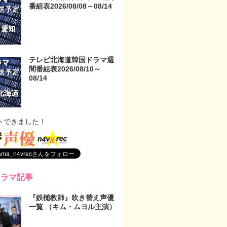
番組表2026/08/08～08/14
テレビ北海道韓国ドラマ週
間番組表2026/08/10～
08/14
トできました！
ドラマ記事
『鉄槌教師』吹き替え声優
一覧 （キム・ムヨル主演）