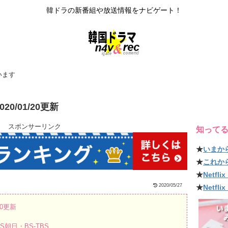
韓ドラの新番組や放送情報をナビゲート！
います
0/01/20更新
スポンサーリンク
知って
★
いまか
★
これか
★
Netf
2020/05/27
★
Netfl
20更新
朝日・BS-TBS