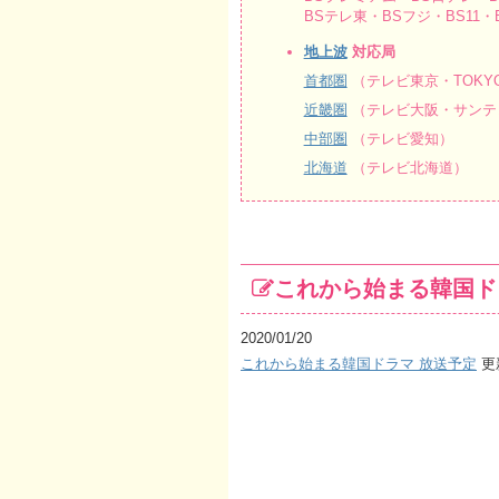
BSテレ東・BSフジ・BS11・BS
地上波
対応局
首都圏
（テレビ東京・TOKY
近畿圏
（テレビ大阪・サンテ
中部圏
（テレビ愛知）
北海道
（テレビ北海道）
これから始まる韓国ドラマ 
2020/01/20
これから始まる韓国ドラマ 放送予定
更