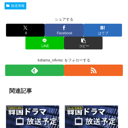
放送情報
シェアする
X
Facebook
はてブ
LINE
コピー
kdrama_n4vrec をフォローする
関連記事
TOKYO MX
テレビ北海道