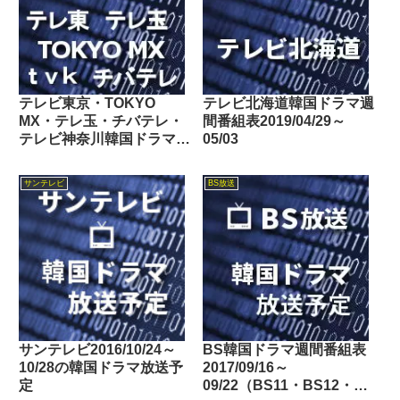
テレビ東京・TOKYO
テレビ北海道韓国ドラマ週
MX・テレ玉・チバテレ・
間番組表2019/04/29～
テレビ神奈川韓国ドラマ週
05/03
間番組表2025/11/01～
11/07
サンテレビ
BS放送
サンテレビ2016/10/24～
BS韓国ドラマ週間番組表
10/28の韓国ドラマ放送予
2017/09/16～
定
09/22（BS11・BS12・