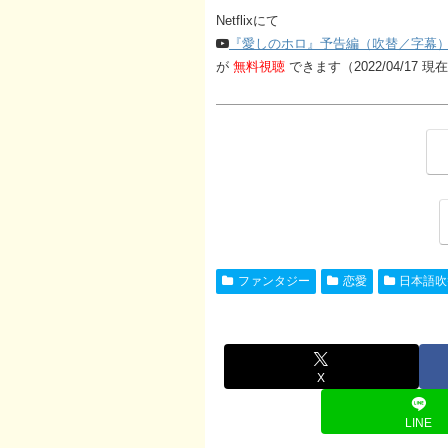
Netflixにて
『愛しのホロ』予告編（吹替／字幕
が
無料視聴
できます（2022/04/17 現
ファンタジー
恋愛
日本語吹
X
LINE