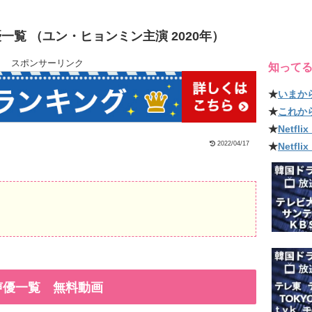
覧 （ユン・ヒョンミン主演 2020年）
スポンサーリンク
知って
★
いまか
★
これか
★
Netf
2022/04/17
★
Netfl
声優一覧 無料動画