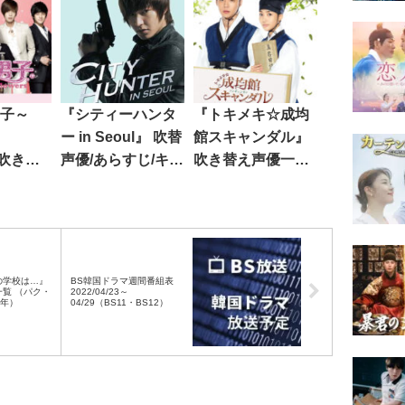
子～
『シティーハンタ
『トキメキ☆成均
ー in Seoul』 吹替
館スキャンダル』
』吹き替
声優/あらすじ/キャ
吹き替え声優一覧
 （イ・
スト/無料動画
（ユチョン主演
2009
（イ・ミンホ主演
2010年）
2011年）
の学校は…』
BS韓国ドラマ週間番組表
覧 （パク・
2022/04/23～
2年）
04/29（BS11・BS12）