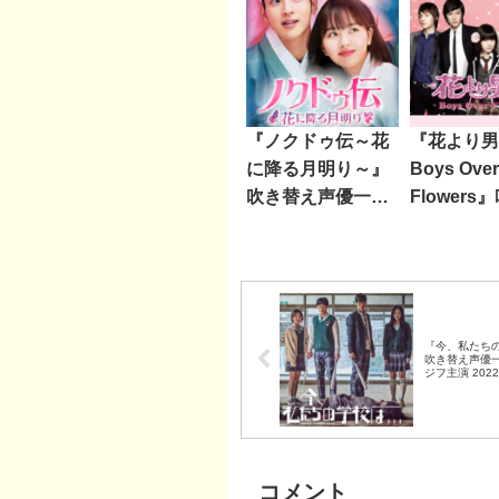
『ノクドゥ伝～花
『花より男
に降る月明り～』
Boys Over
吹き替え声優一覧
Flowers
（チャン・ドンユ
え声優一覧
ン主演 2019年）
ミンホ主演 
年）
『今、私たち
吹き替え声優一
ジフ主演 202
コメント