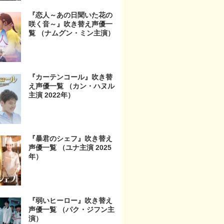
『恋人～あの日聞いた花の
咲く音～』吹き替え声優一
覧 （ナムグン・ミン主演）
『カーテンコール』吹き替
え声優一覧 （カン・ハヌル
主演 2022年）
『暴君のシェフ』吹き替え
声優一覧 （ユナ主演 2025
年）
『弱いヒーロー』吹き替え
声優一覧 （パク・ジフン主
演）