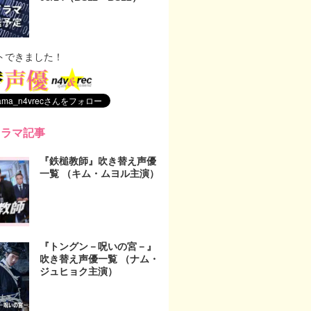
トできました！
ドラマ記事
『鉄槌教師』吹き替え声優
一覧 （キム・ムヨル主演）
『トングン－呪いの宮－』
吹き替え声優一覧 （ナム・
ジュヒョク主演）