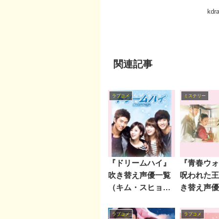
kd
関連記事
ラブコメ
ミステリー
『ドリームハイ』
『青春ウォ
吹き替え声優一覧
呪われた王
（キム・スヒョン
き替え声優
主演 2011年）
（ZE:A
ンシク主演
ラブコメ
ラブコメ