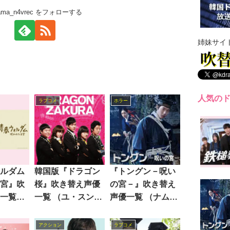
rama_n4vrec をフォローする
姉妹サイ
人気の
ラブコメ
ホラー
ルダム
韓国版『ドラゴン
『トングン－呪い
宮』吹
桜』吹き替え声優
の宮－』吹き替え
一覧
一覧 （ユ・スンホ
声優一覧 （ナム・
パク・ヒョ
主演）
ジュヒョク主演）
）
アクション
ラブコメ