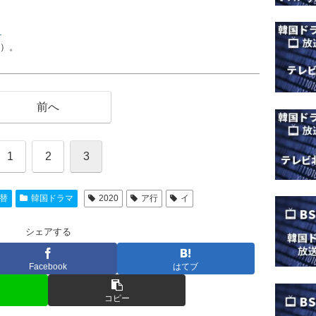
）
在）。
前へ
1
2
3
替
韓国ドラマ
2020
ア行
イ
シェアする
Facebook
はてブ
コピー