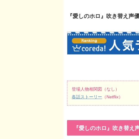
『愛しのホロ』吹き替え声優一
登場人物相関図（なし）
各話ストーリー
（Netflix）
『愛しのホロ』吹き替え