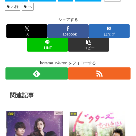
ハ行
ヘ
シェアする
X
Facebook
はてブ
LINE
コピー
kdrama_n4vrec をフォローする
関連記事
恋愛
医療