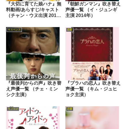
『大切に育てた娘ハナ』無
『朝鮮ガンマン』吹き替え
料動画/あらすじ/キャスト
声優一覧 （イ・ジュンギ
（チャン・ウヌ出演 2013
主演 2014年）
年）
サスペンス
恋愛
『最後列からの声』吹き替
『プラハの恋人』吹き替え
え声優一覧 （チェ・ミン
声優一覧 （キム・ジュヒ
シク主演）
ョク主演）
ラブコメ
恋愛