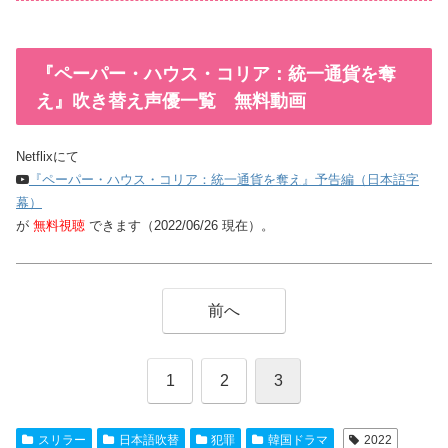
『ペーパー・ハウス・コリア：統一通貨を奪
え』吹き替え声優一覧 無料動画
Netflixにて
『ペーパー・ハウス・コリア：統一通貨を奪え』予告編（日本語字
幕）
が
無料視聴
できます（2022/06/26 現在）。
前へ
1
2
3
スリラー
日本語吹替
犯罪
韓国ドラマ
2022