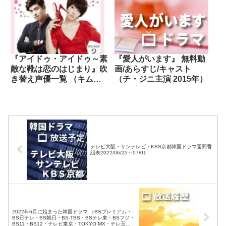
『アイドゥ・アイドゥ～素
『愛人がいます』 無料動
敵な靴は恋のはじまり』吹
画/あらすじ/キャスト
き替え声優一覧 （キム・
（チ・ジニ主演 2015年）
ソナ主演 2012年）
テレビ大阪・サンテレビ・KBS京都韓国ドラマ週間番
組表2022/06/25～07/01
2022年6月に始まった韓国ドラマ （BSプレミアム・
BS日テレ・BS朝日・BS-TBS・BSテレ東・BSフジ・
BS11・BS12・テレビ東京・TOKYO MX・テレ玉・