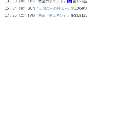
13：30（字）KBS『黄金のポケット』
新
第1/??話
15：04（吹）SUN『
三国志～趙雲伝～
』第13/59話
17：25（二）TVO『
朱蒙（チュモン）
』第33/81話