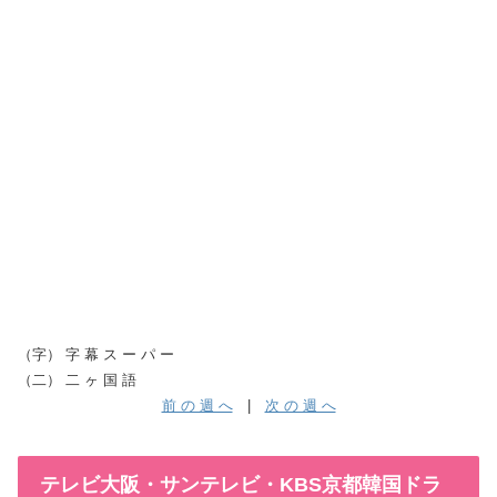
（字） 字 幕 ス ー パ ー
（二） 二 ヶ 国 語
前 の 週 へ
|
次 の 週 へ
テレビ大阪・サンテレビ・KBS京都韓国ドラ