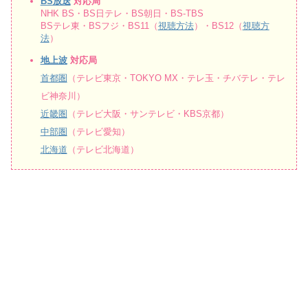
BS放送
対応局
NHK BS・BS日テレ・BS朝日・BS-TBS
BSテレ東・BSフジ・BS11（
視聴方法
）・BS12（
視聴方
法
）
地上波
対応局
首都圏
（テレビ東京・TOKYO MX・テレ玉・チバテレ・テレ
ビ神奈川）
近畿圏
（テレビ大阪・サンテレビ・KBS京都）
中部圏
（テレビ愛知）
北海道
（テレビ北海道）