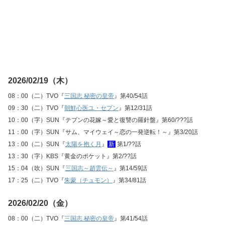
2026/02/19（木）
08：00（二）TVO『
三国志 秘密の皇帝
』第40/54話
09：30（二）TVO『
朝鮮心医ユ・セプン
』第12/31話
10：00（字）SUN『テプンの花嫁～愛と復讐の羅針盤』第60/???話
11：00（字）SUN『サム、マイウェイ～恋の一発逆転！～』第3/20話
13：00（二）SUN『
太陽を抱く月
』
新
第1/??話
13：30（字）KBS『黄金のポケット』第2/??話
15：04（吹）SUN『
三国志～趙雲伝～
』第14/59話
17：25（二）TVO『
朱蒙（チュモン）
』第34/81話
2026/02/20（金）
08：00（二）TVO『
三国志 秘密の皇帝
』第41/54話