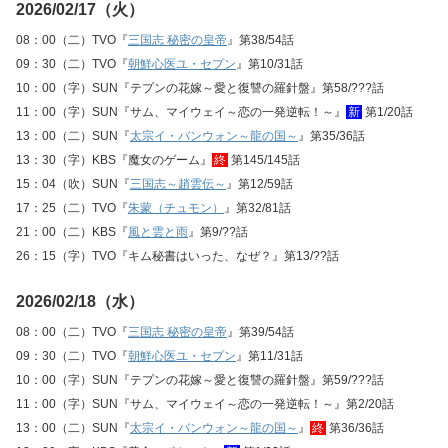
2026/02/17（火）
08：00（二）TVO『
三国志 秘密の皇帝
』第38/54話
09：30（二）TVO『
朝鮮心医ユ・セプン
』第10/31話
10：00（字）SUN『テプンの花嫁～愛と復讐の羅針盤』第58/???話
11：00（字）SUN『サム、マイウェイ～恋の一発逆転！～』
新
第1/20話
13：00（二）SUN『
太宗イ・バンウォン～龍の国～
』第35/36話
13：30（字）KBS『魔女のゲーム』
終
第145/145話
15：04（吹）SUN『
三国志～趙雲伝～
』第12/59話
17：25（二）TVO『
朱蒙（チュモン）
』第32/81話
21：00（二）KBS『
風と雲と雨
』第9/??話
26：15（字）TVO『キム秘書はいった、なぜ？』第13/??話
2026/02/18（水）
08：00（二）TVO『
三国志 秘密の皇帝
』第39/54話
09：30（二）TVO『
朝鮮心医ユ・セプン
』第11/31話
10：00（字）SUN『テプンの花嫁～愛と復讐の羅針盤』第59/???話
11：00（字）SUN『サム、マイウェイ～恋の一発逆転！～』第2/20話
13：00（二）SUN『
太宗イ・バンウォン～龍の国～
』
終
第36/36話