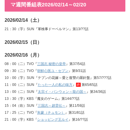
マ週間番組表2026/02/14～02/20
2026/02/14（土）
21：30（字）SUN『軍検事ドーベルマン』第13/??話
2026/02/15（日）
2026/02/16（月）
08：00（二）TVO『
三国志 秘密の皇帝
』第37/54話
09：30（二）TVO『
朝鮮心医ユ・セプン
』第9/31話
10：00（字）SUN『テプンの花嫁～愛と復讐の羅針盤』第57/???話
11：00（二）SUN『
たった一人の私の味方
』
終
第65/65話
13：00（二）SUN『
太宗イ・バンウォン～龍の国～
』第34/36話
13：30（字）KBS『魔女のゲーム』第144/??話
15：04（吹）SUN『
三国志～趙雲伝～
』第11/59話
17：25（二）TVO『
朱蒙（チュモン）
』第31/81話
21：00（字）KBS『
ショッピング王ルイ
』第16/??話