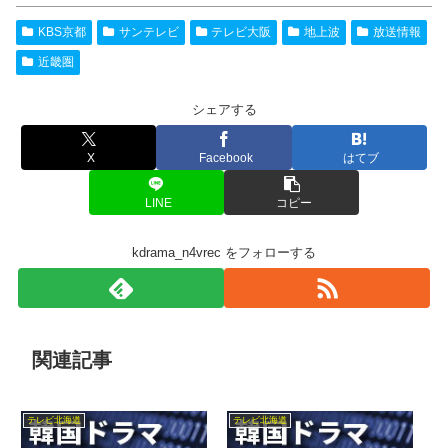
KBS京都
サンテレビ
テレビ大阪
地上波
放送情報
近畿圏
シェアする
X
Facebook
はてブ
LINE
コピー
kdrama_n4vrec をフォローする
関連記事
テレビ北海道
テレビ北海道