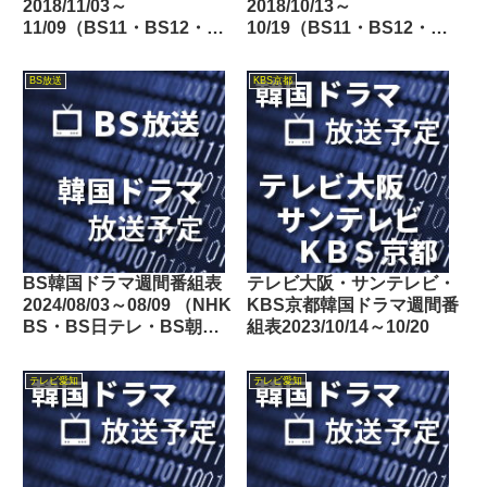
2018/11/03～
2018/10/13～
11/09（BS11・BS12・
10/19（BS11・BS12・
Dlife）
Dlife）
BS放送
KBS京都
BS韓国ドラマ週間番組表
テレビ大阪・サンテレビ・
2024/08/03～08/09 （NHK
KBS京都韓国ドラマ週間番
BS・BS日テレ・BS朝
組表2023/10/14～10/20
日・BS-TBS・BSテレ
東・BSフジ）
テレビ愛知
テレビ愛知