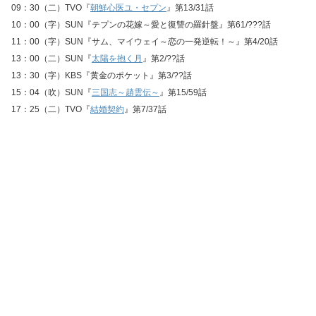
09：30（二）TVO『
朝鮮心医ユ・セプン
』第13/31話
10：00（字）SUN『テプンの花嫁～愛と復讐の羅針盤』第61/???話
11：00（字）SUN『サム、マイウェイ～恋の一発逆転！～』第4/20話
13：00（二）SUN『
太陽を抱く月
』第2/??話
13：30（字）KBS『黄金のポケット』第3/??話
15：04（吹）SUN『
三国志～趙雲伝～
』第15/59話
17：25（二）TVO『
結婚契約
』第7/37話