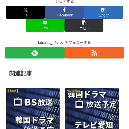
シェアする
X
Facebook
はてブ
LINE
コピー
kdrama_n4vrec をフォローする
関連記事
BS放送
テレビ愛知