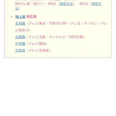
BSテレ東・BSフジ・BS11（
視聴方法
）・BS12（
視聴方
法
）
地上波
対応局
首都圏
（テレビ東京・TOKYO MX・テレ玉・チバテレ・テレ
ビ神奈川）
近畿圏
（テレビ大阪・サンテレビ・KBS京都）
中部圏
（テレビ愛知）
北海道
（テレビ北海道）