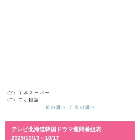
（字） 字 幕 ス ー パ ー
（二） 二 ヶ 国 語
前 の 週 へ
|
次 の 週 へ
テレビ北海道韓国ドラマ週間番組表
2025/10/13～10/17