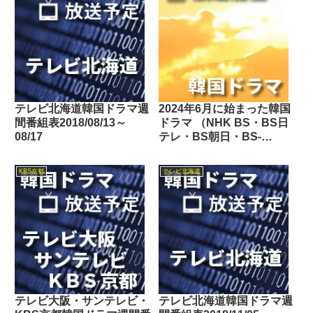
テレビ北海道韓国ドラマ週
2024年6月に始まった韓国
間番組表2018/08/13～
ドラマ （NHK BS・BS日
08/17
テレ・BS朝日・BS-
TBS・BSテレ東・BSフ
ジ・BS11・BS12・テレビ
KBS京都
テレビ北海道
東京・TOKYO MX・テレ
玉・チバテレ・テレビ神奈
川・テレビ大阪・サンテレ
ビ・KBS京都・テレビ愛
知・テレビ北海道）
テレビ大阪・サンテレビ・
テレビ北海道韓国ドラマ週