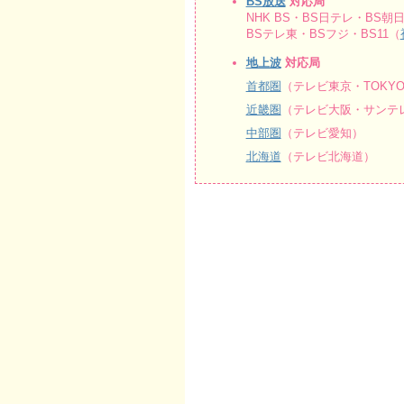
BS放送
対応局
NHK BS・BS日テレ・BS朝日
BSテレ東・BSフジ・BS11（
地上波
対応局
首都圏
（テレビ東京・TOKY
近畿圏
（テレビ大阪・サンテレ
中部圏
（テレビ愛知）
北海道
（テレビ北海道）