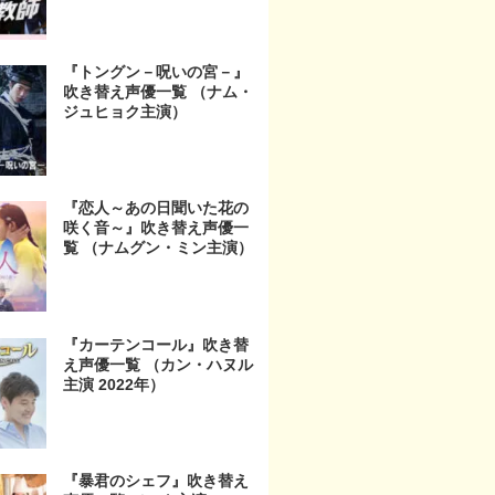
『トングン－呪いの宮－』
吹き替え声優一覧 （ナム・
ジュヒョク主演）
『恋人～あの日聞いた花の
咲く音～』吹き替え声優一
覧 （ナムグン・ミン主演）
『カーテンコール』吹き替
え声優一覧 （カン・ハヌル
主演 2022年）
『暴君のシェフ』吹き替え