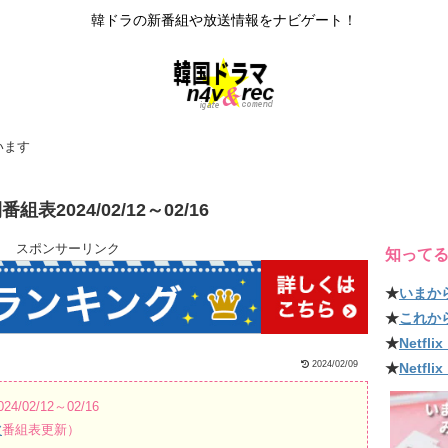
韓ドラの新番組や放送情報をナビゲート！
います
2024/02/12～02/16
スポンサーリンク
知って
★
いまか
★
これか
★
Netf
2024/02/09
★
Netfl
2/12～02/16
波
番組表更新）