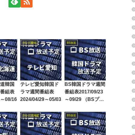
テレビ愛知
BS放送
道韓国
テレビ愛知韓国ド
BS韓国ドラマ週間
番組表
ラマ週間番組表
番組表2017/09/23
2～08/16
2024/04/29～05/03
～09/29 （BSプレ
ミアム・BS日テ
レ・BS朝日・BS-
テレビ北海道
BS放送
TBS・BSジャパ
ン・BSフジ）