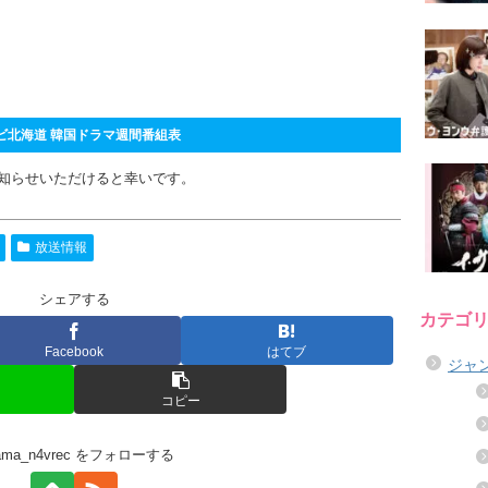
ビ北海道 韓国ドラマ週間番組表
知らせいただけると幸いです。
放送情報
シェアする
カテゴ
Facebook
はてブ
ジャ
コピー
rama_n4vrec をフォローする