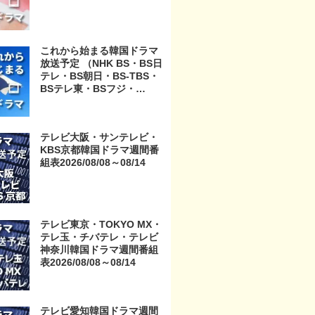
これから始まる韓国ドラマ
放送予定 （NHK BS・BS日
テレ・BS朝日・BS-TBS・
BSテレ東・BSフジ・
BS11・BS12・テレビ東
京・TOKYO MX・テレ玉・
チバテレ・テレビ神奈川・
テレビ大阪・サンテレビ・
テレビ大阪・サンテレビ・
KBS京都韓国ドラマ週間番
KBS京都・テレビ愛知・テ
組表2026/08/08～08/14
レビ北海道）
テレビ東京・TOKYO MX・
テレ玉・チバテレ・テレビ
神奈川韓国ドラマ週間番組
表2026/08/08～08/14
テレビ愛知韓国ドラマ週間