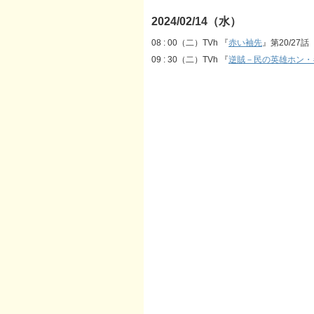
2024/02/14（水）
08 : 00（二）TVh 『
赤い袖先
』第20/27話
09 : 30（二）TVh 『
逆賊－民の英雄ホン・