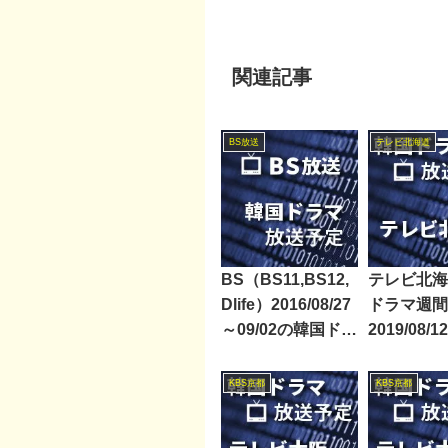
関連記事
BS放送
テレビ北海道
BS（BS11,BS12,
テレビ北海
Dlife）2016/08/27
ドラマ週間
～09/02の韓国ドラ
2019/08/1
マ放送予定
KBS京都
KBS京都