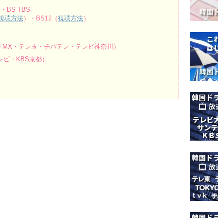
・BS-TBS
視聴方法
）・BS12（
視聴方法
）
O MX・テレ玉・チバテレ・テレビ神奈川）
ビ・KBS京都）