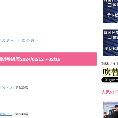
 の 週 へ
|
次 の 週 へ
表2024/02/12～02/16
姉妹サイ
ギルドン
』第4/30話
人気の
ギルドン
』第5/30話