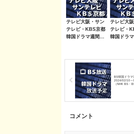
テレビ大阪・サン
テレビ大阪
テレビ・KBS京都
テレビ・K
韓国ドラマ週間番
韓国ドラマ
組表2024/09/28～
組表2020/0
10/04
07/17
BS韓国ドラマ
2024/02/10～
（NHK BS・
BS朝日・BS-
レ東・BSフジ
コメント