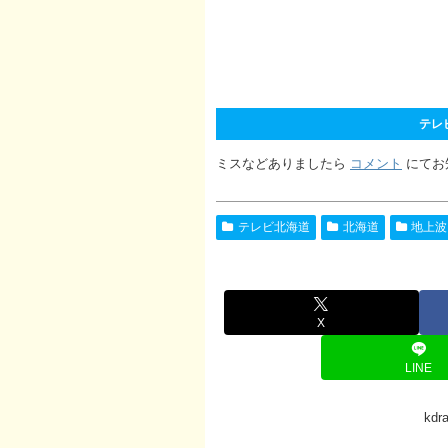
テレ
ミスなどありましたら
コメント
にてお
テレビ北海道
北海道
地上波
X
LINE
kd