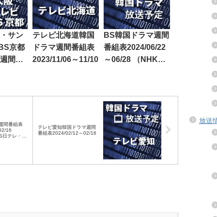
・サン
テレビ北海道韓国
BS韓国ドラマ週間
BS京都
ドラマ週間番組表
番組表2024/06/22
週間番
2023/11/06～11/10
～06/28 （NHK
7/11～
BS・BS日テレ・
BS朝日・BS-
TBS・BSテレ東・
BSフジ）
放送
週間番組表
テレビ愛知韓国ドラマ週間
02/16
番組表2024/02/12～02/16
BS日テレ・
TBS・BSテ
）