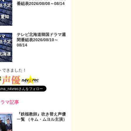
番組表2026/08/08～08/14
テレビ北海道韓国ドラマ週
間番組表2026/08/10～
08/14
トできました！
ドラマ記事
『鉄槌教師』吹き替え声優
一覧 （キム・ムヨル主演）