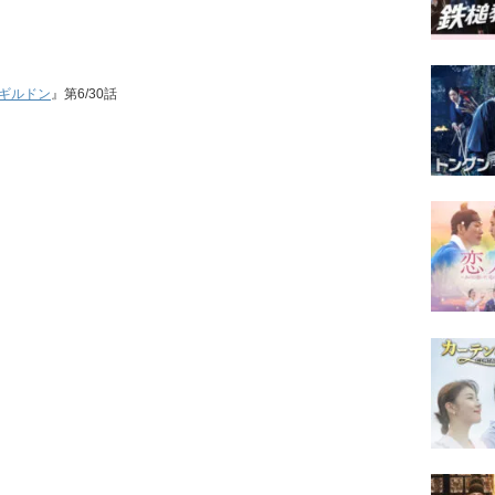
ギルドン
』第6/30話