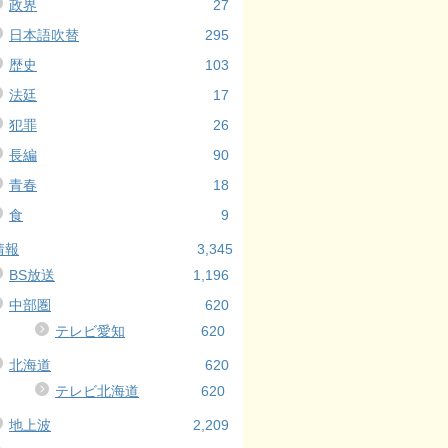
政界
27
日本語吹替
295
歴史
103
法廷
17
犯罪
26
長編
90
青春
18
食
9
情報
3,345
BS放送
1,196
中部圏
620
テレビ愛知
620
北海道
620
テレビ北海道
620
地上波
2,209