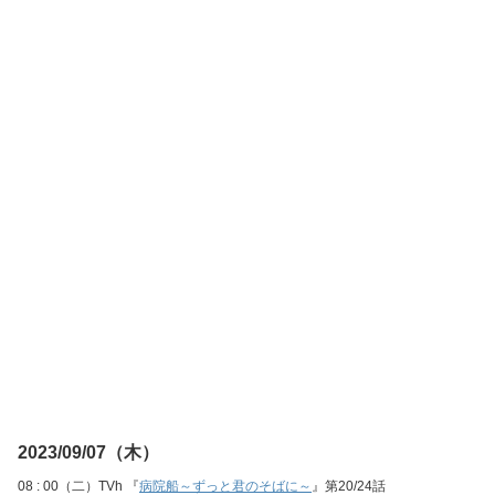
2023/09/07（木）
08 : 00（二）TVh 『
病院船～ずっと君のそばに～
』第20/24話