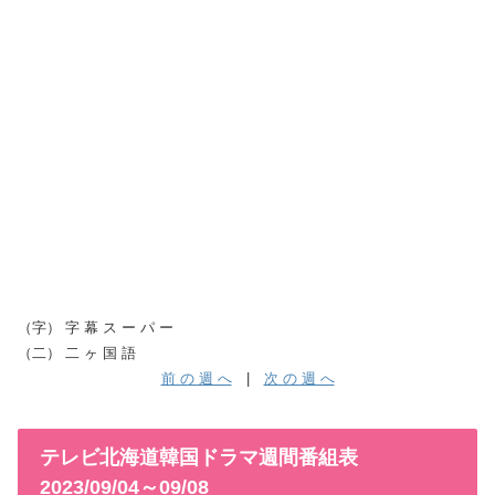
（字） 字 幕 ス ー パ ー
（二） 二 ヶ 国 語
前 の 週 へ
|
次 の 週 へ
テレビ北海道韓国ドラマ週間番組表
2023/09/04～09/08