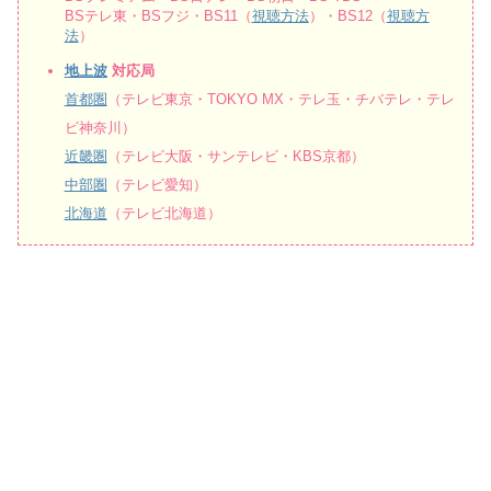
BSテレ東・BSフジ・BS11（
視聴方法
）・BS12（
視聴方
法
）
地上波
対応局
首都圏
（テレビ東京・TOKYO MX・テレ玉・チバテレ・テレ
ビ神奈川）
近畿圏
（テレビ大阪・サンテレビ・KBS京都）
中部圏
（テレビ愛知）
北海道
（テレビ北海道）