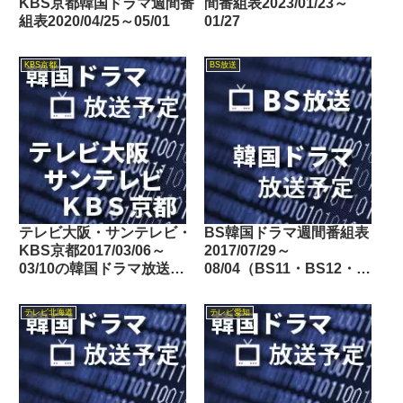
KBS京都韓国ドラマ週間番
間番組表2023/01/23～
組表2020/04/25～05/01
01/27
KBS京都
BS放送
テレビ大阪・サンテレビ・
BS韓国ドラマ週間番組表
KBS京都2017/03/06～
2017/07/29～
03/10の韓国ドラマ放送予
08/04（BS11・BS12・
定
Dlife）
テレビ北海道
テレビ愛知