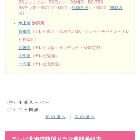
BSプレミアム・BS日テレ・BS朝日・BS-TBS
BSテレ東・BSフジ・BS11（
視聴方法
）・BS12（
視聴方
法
）
地上波
対応局
首都圏
（テレビ東京・TOKYO MX・テレ玉・チバテレ・テレ
ビ神奈川）
近畿圏
（テレビ大阪・サンテレビ・KBS京都）
中部圏
（テレビ愛知）
北海道
（テレビ北海道）
（字） 字 幕 ス ー パ ー
（二） 二 ヶ 国 語
前 の 週 へ
|
次 の 週 へ
テレビ北海道韓国ドラマ週間番組表