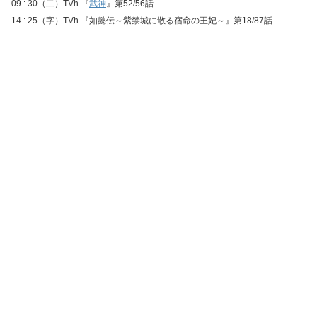
09 : 30（二）TVh 『
武神
』第52/56話
14 : 25（字）TVh 『如懿伝～紫禁城に散る宿命の王妃～』第18/87話