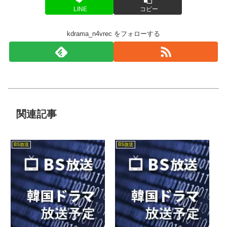
LINE
コピー
kdrama_n4vrec をフォローする
関連記事
BS放送
BS放送