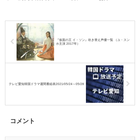
間番組表2026/04/11～
TBS・BSテレ東・BSフ
04/17
ジ・BS11・BS12・テレビ
東京・TOKYO MX・テレ
玉・チバテレ・テレビ神奈
川・テレビ大阪・サンテレ
ビ・KBS京都・テレビ愛
『仮面の王 イ・ソン』吹き替え声優一覧 （ユ・スン
知・テレビ北海道）
ホ主演 2017年）
テレビ愛知韓国ドラマ週間番組表2021/05/24～05/28
コメント