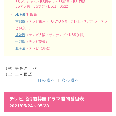
BSプレミアム・BS日テレ・BS朝日・BS-TBS
BSテレ東・BSフジ・BS11・BS12
地上波
対応局
首都圏
（テレビ東京・TOKYO MX・テレ玉・チバテレ・テレ
ビ神奈川）
近畿圏
（テレビ大阪・サンテレビ・KBS京都）
中部圏
（テレビ愛知）
北海道
（テレビ北海道）
（字） 字 幕 ス ー パ ー
（二） 二 ヶ 国 語
前 の 週 へ
|
次 の 週 へ
テレビ北海道韓国ドラマ週間番組表
2021/05/24～05/28