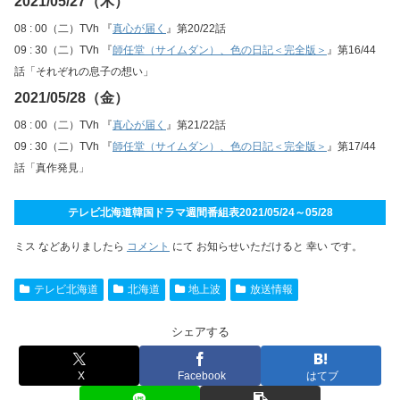
2021/05/27（木）
08 : 00（二）TVh 『
真心が届く
』第20/22話
09 : 30（二）TVh 『
師任堂（サイムダン）、色の日記＜完全版＞
』第16/44
話「それぞれの息子の想い」
2021/05/28（金）
08 : 00（二）TVh 『
真心が届く
』第21/22話
09 : 30（二）TVh 『
師任堂（サイムダン）、色の日記＜完全版＞
』第17/44
話「真作発見」
テレビ北海道韓国ドラマ週間番組表2021/05/24～05/28
ミス などありましたら
コメント
にて お知らせいただけると 幸い です。
テレビ北海道
北海道
地上波
放送情報
シェアする
X
Facebook
はてブ