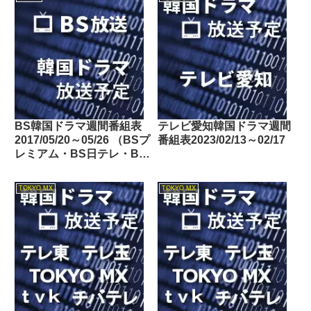
BS韓国ドラマ週間番組表
テレビ愛知韓国ドラマ週間
2017/05/20～05/26 （BSプ
番組表2023/02/13～02/17
レミアム・BS日テレ・BS
朝日・BS-TBS・BSジャ
パン・BSフジ）
TOKYO MX
TOKYO MX