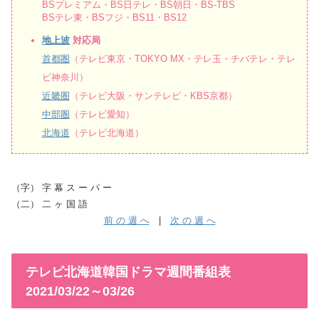
BSプレミアム・BS日テレ・BS朝日・BS-TBS
BSテレ東・BSフジ・BS11・BS12
地上波
対応局
首都圏
（テレビ東京・TOKYO MX・テレ玉・チバテレ・テレ
ビ神奈川）
近畿圏
（テレビ大阪・サンテレビ・KBS京都）
中部圏
（テレビ愛知）
北海道
（テレビ北海道）
（字） 字 幕 ス ー パ ー
（二） 二 ヶ 国 語
前 の 週 へ
|
次 の 週 へ
テレビ北海道韓国ドラマ週間番組表
2021/03/22～03/26