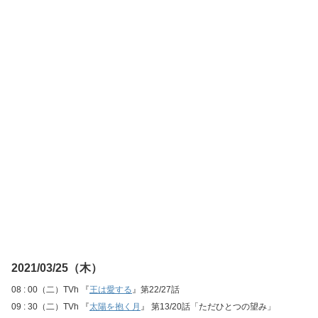
2021/03/25（木）
08 : 00（二）TVh 『
王は愛する
』第22/27話
09 : 30（二）TVh 『
太陽を抱く月
』 第13/20話「ただひとつの望み」