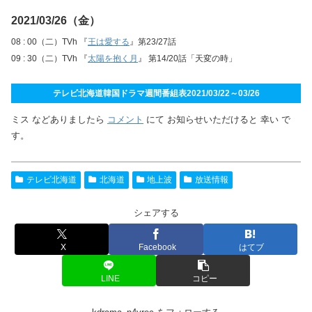
2021/03/26（金）
08 : 00（二）TVh 『
王は愛する
』第23/27話
09 : 30（二）TVh 『
太陽を抱く月
』 第14/20話「天変の時」
テレビ北海道韓国ドラマ週間番組表2021/03/22～03/26
ミス などありましたら
コメント
にて お知らせいただけると 幸い で
す。
テレビ北海道
北海道
地上波
放送情報
シェアする
X
Facebook
はてブ
LINE
コピー