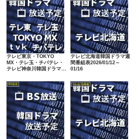
テレビ東京・TOKYO
テレビ北海道韓国ドラマ週
MX・テレ玉・チバテレ・
間番組表2026/01/12～
テレビ神奈川韓国ドラマ週
01/16
間番組表2020/08/01～
08/07
BS放送
テレビ北海道