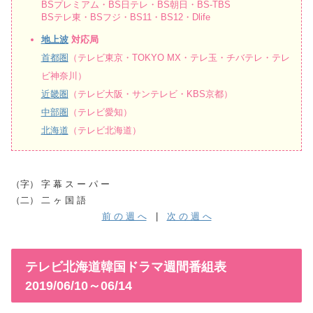
BSプレミアム・BS日テレ・BS朝日・BS-TBS
BSテレ東・BSフジ・BS11・BS12・Dlife
地上波
対応局
首都圏
（テレビ東京・TOKYO MX・テレ玉・チバテレ・テレ
ビ神奈川）
近畿圏
（テレビ大阪・サンテレビ・KBS京都）
中部圏
（テレビ愛知）
北海道
（テレビ北海道）
（字） 字 幕 ス ー パ ー
（二） 二 ヶ 国 語
前 の 週 へ
|
次 の 週 へ
テレビ北海道韓国ドラマ週間番組表
2019/06/10～06/14