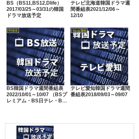
BS（BS11,BS12,Dlife）
テレビ北海道韓国ドラマ週
2017/03/25～03/31の韓国
間番組表2021/12/06～
ドラマ放送予定
12/10
BS放送
テレビ愛知
BS韓国ドラマ週間番組表
テレビ愛知韓国ドラマ週間
2022/10/01～10/07 （BSプ
番組表2018/09/03～09/07
レミアム・BS日テレ・BS
朝日・BS-TBS・BSテレ
東・BSフジ）