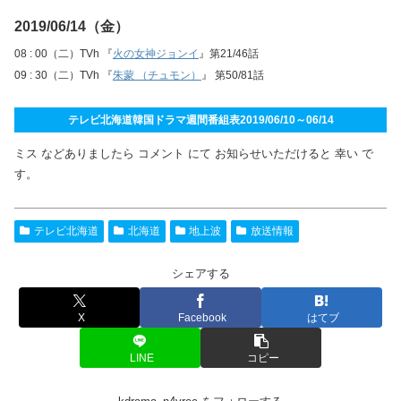
2019/06/14（金）
08 : 00（二）TVh 『
火の女神ジョンイ
』第21/46話
09 : 30（二）TVh 『
朱蒙 （チュモン）
』 第50/81話
テレビ北海道韓国ドラマ週間番組表2019/06/10～06/14
ミス などありましたら コメント にて お知らせいただけると 幸い で
す。
テレビ北海道
北海道
地上波
放送情報
シェアする
X
Facebook
はてブ
LINE
コピー