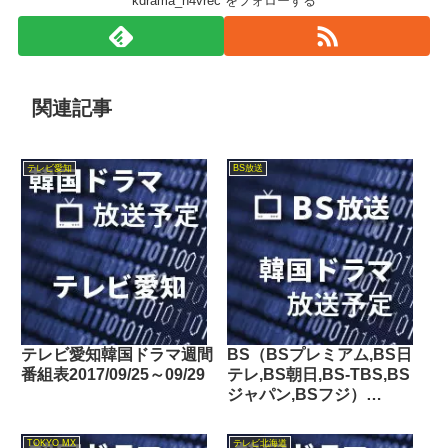
kdrama_n4vrec をフォローする
関連記事
テレビ愛知
BS放送
テレビ愛知韓国ドラマ週間
BS（BSプレミアム,BS日
番組表2017/09/25～09/29
テレ,BS朝日,BS-TBS,BS
ジャパン,BSフジ）
2016/10/15～10/21の韓国
ドラマ放送予定
TOKYO MX
テレビ北海道