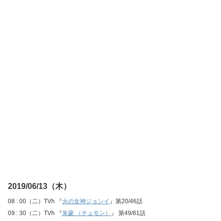
2019/06/13（木）
08 : 00（二）TVh 『
火の女神ジョンイ
』第20/46話
09 : 30（二）TVh 『
朱蒙 （チュモン）
』 第49/81話