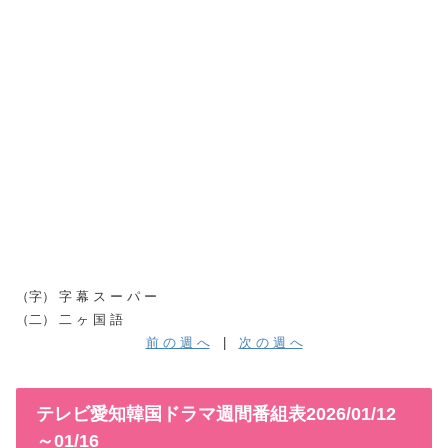
（字） 字 幕 ス ー パ ー
（二） 二 ヶ 国 語
前 の 週 へ
|
次 の 週 へ
テレビ愛知韓国ドラマ週間番組表2026/01/12
～01/16