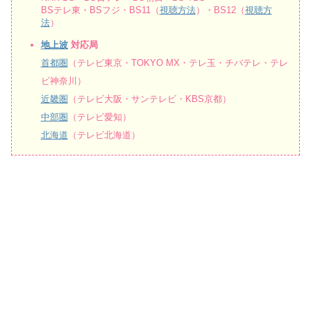
BSテレ東・BSフジ・BS11（
視聴方法
）・BS12（
視聴方
法
）
地上波
対応局
首都圏
（テレビ東京・TOKYO MX・テレ玉・チバテレ・テレ
ビ神奈川）
近畿圏
（テレビ大阪・サンテレビ・KBS京都）
中部圏
（テレビ愛知）
北海道
（テレビ北海道）