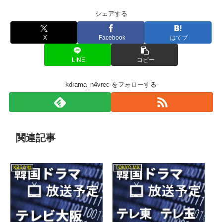
シェアする
X
Facebook
はてブ
LINE
コピー
kdrama_n4vrec をフォローする
関連記事
KBS京都
TOKYO MX