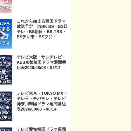
これから始まる韓国ドラマ
放送予定 （NHK BS・BS日
テレ・BS朝日・BS-TBS・
BSテレ東・BSフジ・
BS11・BS12・テレビ東
京・TOKYO MX・テレ玉・
チバテレ・テレビ神奈川・
テレビ大阪・サンテレビ・
テレビ大阪・サンテレビ・
KBS京都韓国ドラマ週間番
KBS京都・テレビ愛知・テ
組表2026/08/08～08/14
レビ北海道）
テレビ東京・TOKYO MX・
テレ玉・チバテレ・テレビ
神奈川韓国ドラマ週間番組
表2026/08/08～08/14
テレビ愛知韓国ドラマ週間