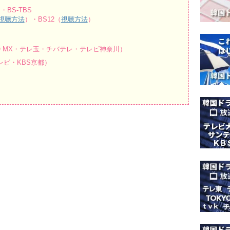
・BS-TBS
視聴方法
）・BS12（
視聴方法
）
O MX・テレ玉・チバテレ・テレビ神奈川）
ビ・KBS京都）