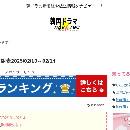
韓ドラの新番組や放送情報をナビゲート！
います
25/02/10～02/14
スポンサーリンク
知って
★
いまか
★
これか
★
Netf
2025/02/07
★
Netfl
/10～02/14
波
番組表更新）