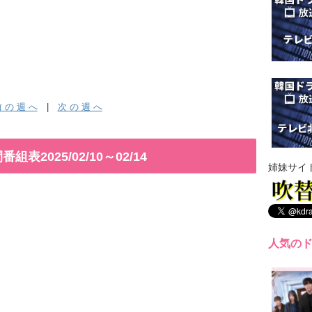
 の 週 へ
|
次 の 週 へ
2025/02/10～02/14
姉妹サイ
人気の