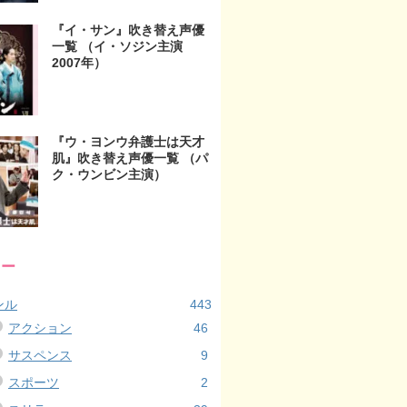
『イ・サン』吹き替え声優
一覧 （イ・ソジン主演
2007年）
『ウ・ヨンウ弁護士は天才
肌』吹き替え声優一覧 （パ
ク・ウンビン主演）
リー
ンル
443
アクション
46
サスペンス
9
スポーツ
2