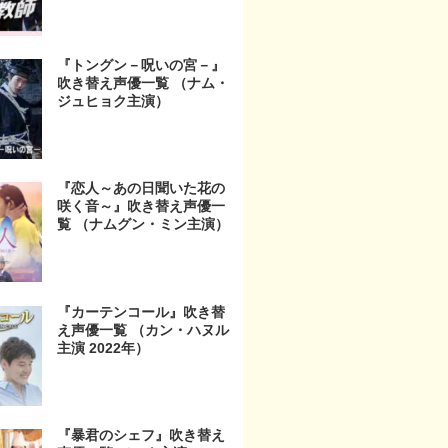
『トングン－呪いの宮－』
吹き替え声優一覧 （ナム・
ジュヒョク主演）
『恋人～あの日聞いた花の
咲く音～』吹き替え声優一
覧 （ナムグン・ミン主演）
『カーテンコール』吹き替
え声優一覧 （カン・ハヌル
主演 2022年）
『暴君のシェフ』吹き替え