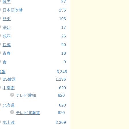
政界
27
日本語吹替
295
歴史
103
法廷
17
犯罪
26
長編
90
青春
18
食
9
情報
3,345
BS放送
1,196
中部圏
620
テレビ愛知
620
北海道
620
テレビ北海道
620
地上波
2,209