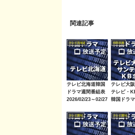
関連記事
テレビ北海道
KBS京都
テレビ北海道韓国
テレビ大阪
ドラマ週間番組表
テレビ・K
2026/02/23～02/27
韓国ドラマ
組表2017/0
08/18
テレビ愛知
テレビ愛知