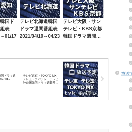
韓国ド
テレビ北海道韓国
テレビ大阪・サン
組表
ドラマ週間番組表
テレビ・KBS京都
3～01/17
2021/04/19～04/23
韓国ドラマ週間番
組表2018/11/26～
11/30
放送
韓国ドラマ週
テレビ東京・TOKYO MX・
02/10～
テレ玉・チバテレ・テレビ
神奈川韓国ドラマ週間番組
表2025/02/08～02/14