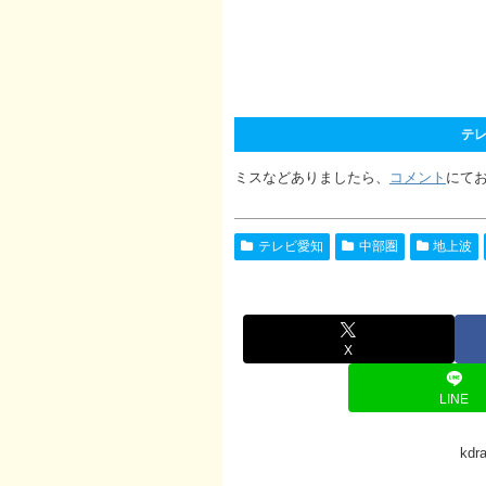
テレ
ミスなどありましたら、
コメント
にて
テレビ愛知
中部圏
地上波
X
LINE
kd