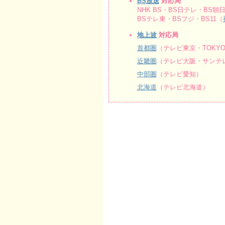
BS放送
対応局
NHK BS・BS日テレ・BS朝日
BSテレ東・BSフジ・BS11（
地上波
対応局
首都圏
（テレビ東京・TOKY
近畿圏
（テレビ大阪・サンテレ
中部圏
（テレビ愛知）
北海道
（テレビ北海道）