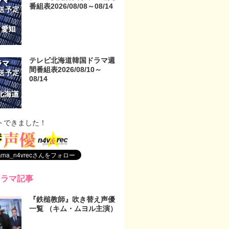
番組表2026/08/08～08/14
テレビ北海道韓国ドラマ週
間番組表2026/08/10～
08/14
トできました！
ドラマ記事
『鉄槌教師』吹き替え声優
一覧 （キム・ムヨル主演）