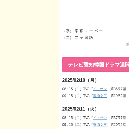
（字） 字 幕 ス ー パ ー
（二） 二 ヶ 国 語
前
テレビ愛知韓国ドラマ週間番組表
2025/02/10（月）
08 : 15（二）TVA『
イ・サン
』第36/77話
09 : 15（二）TVA『
善徳女王
』第19/62話
2025/02/11（火）
08 : 15（二）TVA『
イ・サン
』第37/77話
09 : 15（二）TVA『
善徳女王
』第20/62話