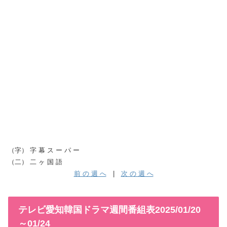
（字） 字 幕 ス ー パ ー
（二） 二 ヶ 国 語
前 の 週 へ
|
次 の 週 へ
テレビ愛知韓国ドラマ週間番組表2025/01/20
～01/24