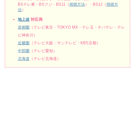
BSテレ東・BSフジ・BS11（
視聴方法
）・BS12（
視聴方
法
）
地上波
対応局
首都圏
（テレビ東京・TOKYO MX・テレ玉・チバテレ・テレ
ビ神奈川）
近畿圏
（テレビ大阪・サンテレビ・KBS京都）
中部圏
（テレビ愛知）
北海道
（テレビ北海道）