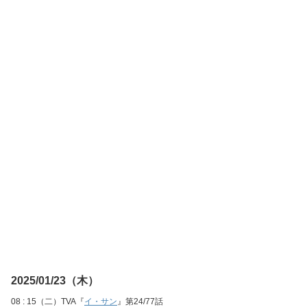
2025/01/23（木）
08 : 15（二）TVA『
イ・サン
』第24/77話