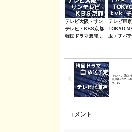
テレビ大阪・サン
テレビ東京
テレビ・KBS京都
TOKYO 
韓国ドラマ週間番
玉・チバテ
組表2021/04/10～
レビ神奈川
04/16
ラマ週間番
2020/06/0
テレビ北海道
間番組表2024/
07/19
コメント