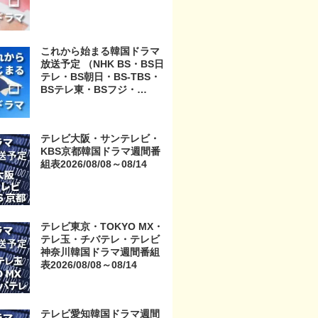
これから始まる韓国ドラマ
放送予定 （NHK BS・BS日
テレ・BS朝日・BS-TBS・
BSテレ東・BSフジ・
BS11・BS12・テレビ東
京・TOKYO MX・テレ玉・
チバテレ・テレビ神奈川・
テレビ大阪・サンテレビ・
テレビ大阪・サンテレビ・
KBS京都韓国ドラマ週間番
KBS京都・テレビ愛知・テ
組表2026/08/08～08/14
レビ北海道）
テレビ東京・TOKYO MX・
テレ玉・チバテレ・テレビ
神奈川韓国ドラマ週間番組
表2026/08/08～08/14
テレビ愛知韓国ドラマ週間