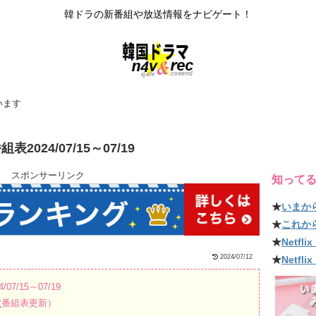
韓ドラの新番組や放送情報をナビゲート！
います
24/07/15～07/19
スポンサーリンク
知って
★
いまか
★
これか
★
Netf
2024/07/12
★
Netfl
/15～07/19
波
番組表更新）