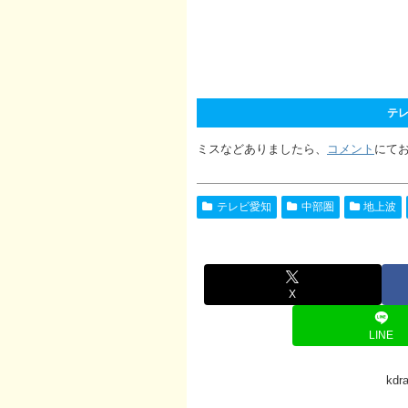
テレ
ミスなどありましたら、
コメント
にて
テレビ愛知
中部圏
地上波
X
LINE
kd