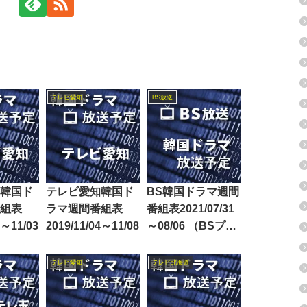
テレビ愛知
BS放送
韓国ド
テレビ愛知韓国ド
BS韓国ドラマ週間
組表
ラマ週間番組表
番組表2021/07/31
0～11/03
2019/11/04～11/08
～08/06 （BSプレ
ミアム・BS日テ
レ・BS朝日・BS-
テレビ愛知
テレビ北海道
TBS・BSテレ東・
BSフジ）