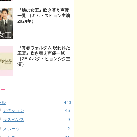
『涙の女王』吹き替え声優
一覧 （キム・スヒョン主演
2024年）
『青春ウォルダム 呪われた
王宮』吹き替え声優一覧
（ZE:Aパク・ヒョンシク主
演）
リー
ンル
443
アクション
46
サスペンス
9
スポーツ
2