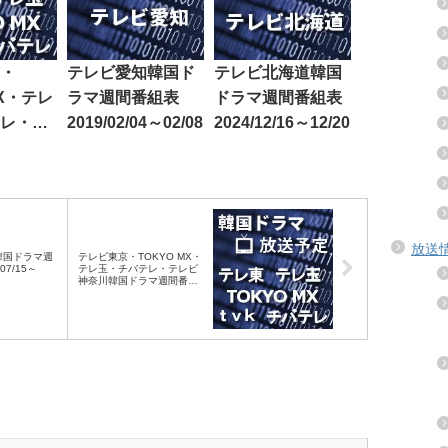
・
テレビ愛知韓国ド
テレビ北海道韓国
MX・テレ
ラマ週間番組表
ドラマ週間番組表
レ・テ
2019/02/04～02/08
2024/12/16～12/20
韓国ド
組表
6～06/12
放送
韓国ドラマ週
テレビ東京・TOKYO MX・
07/15～
テレ玉・チバテレ・テレビ
神奈川韓国ドラマ週間番組
表2024/07/13～07/19