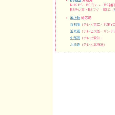
BS放送
対応局
NHK BS・BS日テレ・BS朝日
BSテレ東・BSフジ・BS11（
地上波
対応局
首都圏
（テレビ東京・TOKY
近畿圏
（テレビ大阪・サンテレ
中部圏
（テレビ愛知）
北海道
（テレビ北海道）