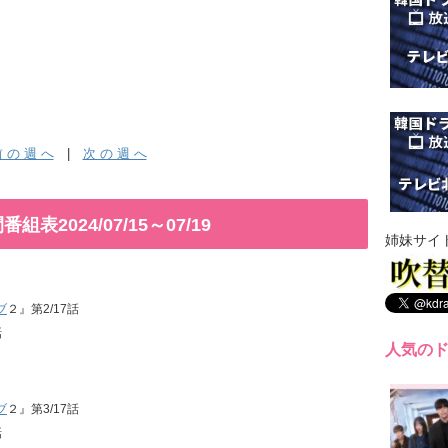
 の 週 へ
|
次 の 週 へ
2024/07/15～07/19
姉妹サイ
ブ
２』第2/17話
話
人気の
ブ
２』第3/17話
話