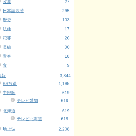
政界
27
日本語吹替
295
歴史
103
法廷
17
犯罪
26
長編
90
青春
18
食
9
情報
3,344
BS放送
1,195
中部圏
619
テレビ愛知
619
北海道
619
テレビ北海道
619
地上波
2,208