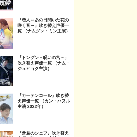
『恋人～あの日聞いた花の
咲く音～』吹き替え声優一
覧 （ナムグン・ミン主演）
『トングン－呪いの宮－』
吹き替え声優一覧 （ナム・
ジュヒョク主演）
『カーテンコール』吹き替
え声優一覧 （カン・ハヌル
主演 2022年）
『暴君のシェフ』吹き替え