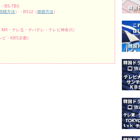
・BS-TBS
視聴方法
）・BS12（
視聴方法
）
O MX・テレ玉・チバテレ・テレビ神奈川）
ビ・KBS京都）