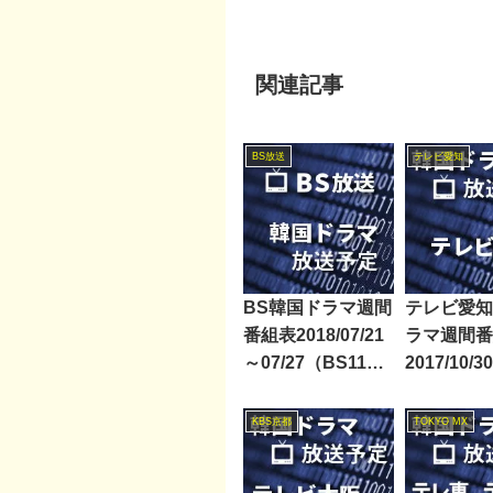
関連記事
BS放送
テレビ愛知
BS韓国ドラマ週間
テレビ愛知
番組表2018/07/21
ラマ週間番
～07/27（BS11・
2017/10/3
BS12・Dlife）
KBS京都
TOKYO MX