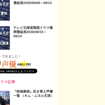
番組表2026/08/08～08/14
テレビ北海道韓国ドラマ週
間番組表2026/08/10～
08/14
トできました！
ドラマ記事
『鉄槌教師』吹き替え声優
一覧 （キム・ムヨル主演）