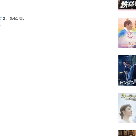
ブ
２』第4/17話
話