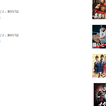
ブ
２』第5/17話
話
ブ
２』第6/17話
話