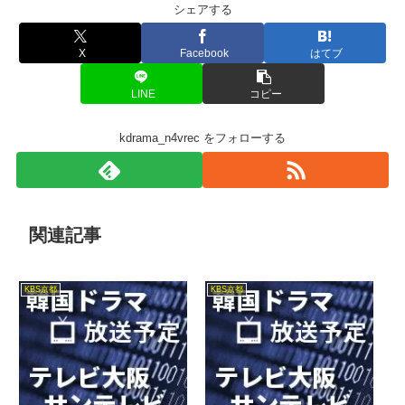
シェアする
X
Facebook
はてブ
LINE
コピー
kdrama_n4vrec をフォローする
関連記事
KBS京都
KBS京都