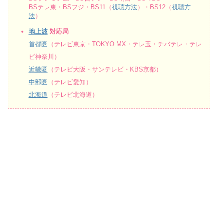
BSテレ東・BSフジ・BS11（
視聴方法
）・BS12（
視聴方
法
）
地上波
対応局
首都圏
（テレビ東京・TOKYO MX・テレ玉・チバテレ・テレ
ビ神奈川）
近畿圏
（テレビ大阪・サンテレビ・KBS京都）
中部圏
（テレビ愛知）
北海道
（テレビ北海道）