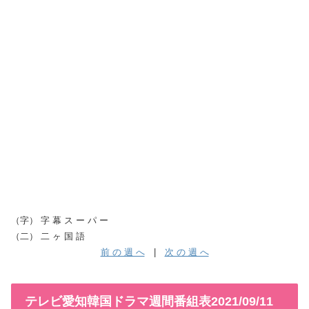
（字） 字 幕 ス ー パ ー
（二） 二 ヶ 国 語
前 の 週 へ
|
次 の 週 へ
テレビ愛知韓国ドラマ週間番組表2021/09/11