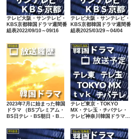
テレビ大阪・サンテレビ・
テレビ大阪・サンテレビ・
KBS京都韓国ドラマ週間番
KBS京都韓国ドラマ週間番
組表2022/09/10～09/16
組表2025/03/29～04/04
BS放送
TOKYO MX
2023年7月に始まった韓国
テレビ東京・TOKYO
ドラマ （BSプレミアム・
MX・テレ玉・チバテレ・
BS日テレ・BS朝日・BS-
テレビ神奈川韓国ドラマ週
TBS・BSテレ東・BSフ
間番組表2024/03/02～
ジ・BS11・BS12・テレビ
03/08
BS放送
テレビ北海道
東京・TOKYO MX・テレ