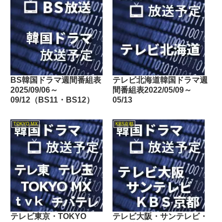
玉・チバテレ・テレビ神奈
川・テレビ大阪・サンテレ
ビ・KBS京都・テレビ愛
知・テレビ北海道）
BS韓国ドラマ週間番組表
テレビ北海道韓国ドラマ週
2025/09/06～
間番組表2022/05/09～
09/12（BS11・BS12）
05/13
TOKYO MX
KBS京都
テレビ東京・TOKYO
テレビ大阪・サンテレビ・