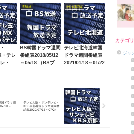
ラマ週間番組表
03/07
BS放送
テレビ北海道
2020/07/18～07/24
カテゴ
・
BS韓国ドラマ週間
テレビ北海道韓国
ジャ
MX・テレ
番組表2018/05/12
ドラマ週間番組表
レ・テ
～05/18 （BSプレ
2021/01/18～01/22
韓国ド
ミアム・BS日テ
組表
レ・BS朝日・BS-
3～05/19
TBS・BSジャパ
ン・BSフジ）
韓国ドラマ週
テレビ大阪・サンテレビ・
07/20～
KBS京都韓国ドラマ週間番
組表2020/07/18～07/24