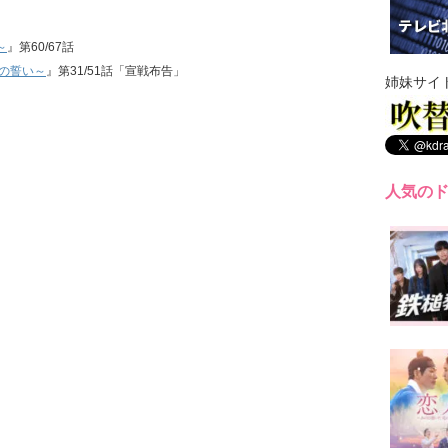
～
』第60/67話
涙の誓い～
』第31/51話「宣戦布告」
姉妹サイ
人気の