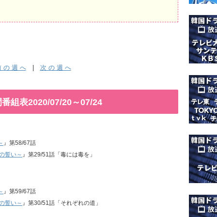
 の 週 へ
|
次 の 週 へ
2020/07/20～07/24
～
』第58/67話
涙の誓い～
』第29/51話「毒には毒を」
～
』第59/67話
涙の誓い～
』第30/51話「それぞれの道」