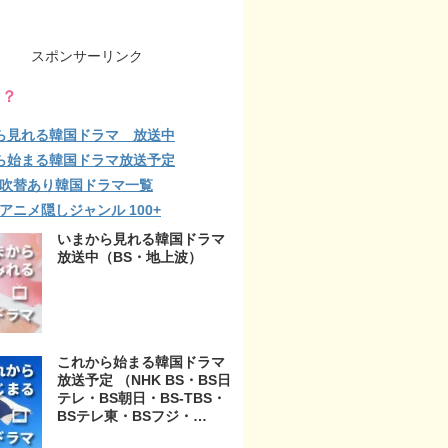
スポンサーリンク
る？
ら見れる韓国ドラマ 放送中
ら始まる韓国ドラマ放送予定
lix 吹替あり韓国ドラマ一覧
ix アニメ隠しジャンル 100+
いまから見れる韓国ドラマ
放送中（BS・地上波）
これから始まる韓国ドラマ
放送予定 （NHK BS・BS日
テレ・BS朝日・BS-TBS・
BSテレ東・BSフジ・
BS11・BS12・テレビ東