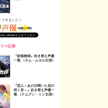
トできました！
ドラマ記事
『鉄槌教師』吹き替え声優
一覧 （キム・ムヨル主演）
『恋人～あの日聞いた花の
咲く音～』吹き替え声優一
覧 （ナムグン・ミン主演）