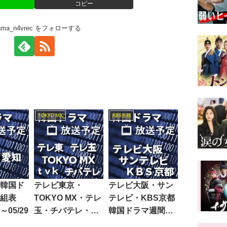
コピー
rama_n4vrec をフォローする
TOKYO MX
KBS京都
韓国ド
テレビ東京・
テレビ大阪・サン
組表
TOKYO MX・テレ
テレビ・KBS京都
5～05/29
玉・チバテレ・テ
韓国ドラマ週間番
レビ神奈川韓国ド
組表2025/03/01～