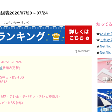
20/07/20～07/24
スポンサーリンク
知って
★
いまか
★
これか
★
Netf
2020/07/17
★
Netfl
/20～07/24
波
番組表更新）
朝日・BS-TBS
S12
O MX・テレ玉・チバテレ・テレビ神奈川）
ビ・KBS京都）