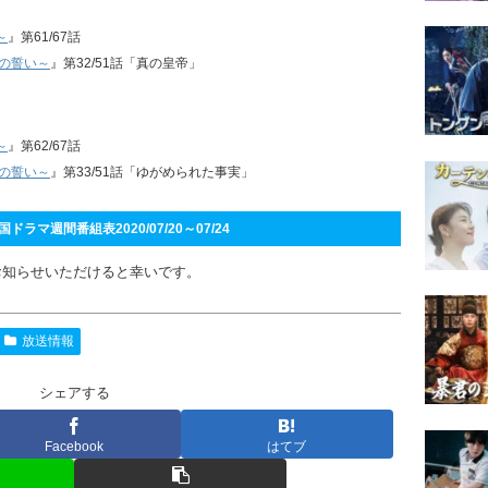
～
』第61/67話
涙の誓い～
』第32/51話「真の皇帝」
～
』第62/67話
涙の誓い～
』第33/51話「ゆがめられた事実」
ラマ週間番組表2020/07/20～07/24
お知らせいただけると幸いです。
放送情報
シェアする
Facebook
はてブ