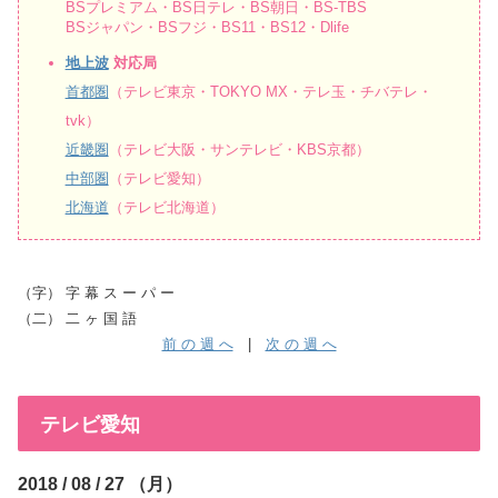
BSプレミアム・BS日テレ・BS朝日・BS-TBS
BSジャパン・BSフジ・BS11・BS12・Dlife
地上波
対応局
首都圏
（テレビ東京・TOKYO MX・テレ玉・チバテレ・
tvk）
近畿圏
（テレビ大阪・サンテレビ・KBS京都）
中部圏
（テレビ愛知）
北海道
（テレビ北海道）
（字） 字 幕 ス ー パ ー
（二） 二 ヶ 国 語
前 の 週 へ
|
次 の 週 へ
テレビ愛知
2018 / 08 / 27 （月）