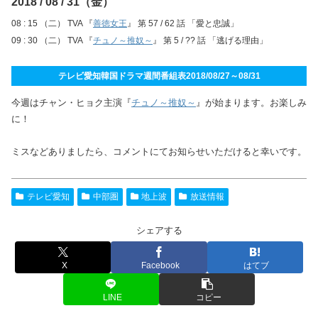
2018 / 08 / 31（金）
08 : 15 （二） TVA 『
善徳女王
』 第 57 / 62 話 「愛と忠誠」
09 : 30 （二） TVA 『
チュノ～推奴～
』 第 5 / ?? 話 「逃げる理由」
テレビ愛知韓国ドラマ週間番組表2018/08/27～08/31
今週はチャン・ヒョク主演『
チュノ～推奴～
』が始まります。お楽しみ
に！
ミスなどありましたら、コメントにてお知らせいただけると幸いです。
テレビ愛知
中部圏
地上波
放送情報
シェアする
X
Facebook
はてブ
LINE
コピー