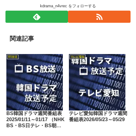
kdrama_n4vrec をフォローする
関連記事
BS放送
テレビ愛知
BS韓国ドラマ週間番組表
テレビ愛知韓国ドラマ週間
2025/01/11～01/17 （NHK
番組表2026/05/23～05/29
BS・BS日テレ・BS朝
日・BS-TBS・BSテレ