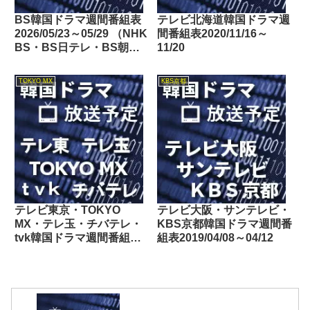
BS韓国ドラマ週間番組表
テレビ北海道韓国ドラマ週
2026/05/23～05/29 （NHK
間番組表2020/11/16～
BS・BS日テレ・BS朝
11/20
日・BS-TBS・BSテレ
東・BSフジ）
TOKYO MX
KBS京都
テレビ東京・TOKYO
テレビ大阪・サンテレビ・
MX・テレ玉・チバテレ・
KBS京都韓国ドラマ週間番
tvk韓国ドラマ週間番組表
組表2019/04/08～04/12
2018/02/03～02/09