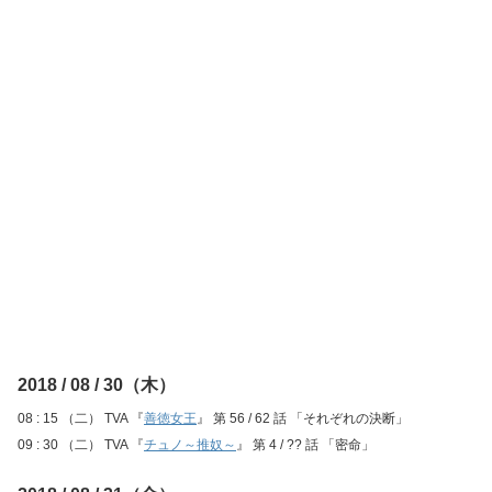
2018 / 08 / 30（木）
08 : 15 （二） TVA 『
善徳女王
』 第 56 / 62 話 「それぞれの決断」
09 : 30 （二） TVA 『
チュノ～推奴～
』 第 4 / ?? 話 「密命」