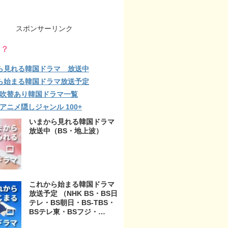
スポンサーリンク
る？
ら見れる韓国ドラマ 放送中
ら始まる韓国ドラマ放送予定
lix 吹替あり韓国ドラマ一覧
ix アニメ隠しジャンル 100+
いまから見れる韓国ドラマ
放送中（BS・地上波）
これから始まる韓国ドラマ
放送予定 （NHK BS・BS日
テレ・BS朝日・BS-TBS・
BSテレ東・BSフジ・
BS11・BS12・テレビ東