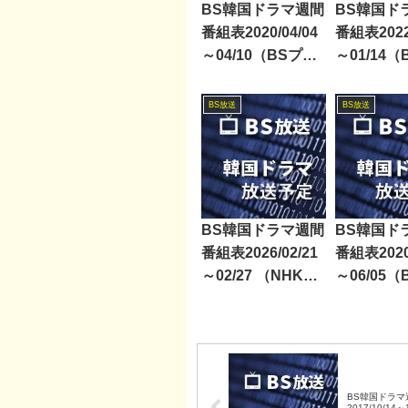
BS韓国ドラマ週間
BS韓国ド
番組表2020/04/04
番組表2022/
～04/10（BSプレ
～01/14（
ミアム・BS日テ
BS12）
レ・BS朝日・BS-
BS放送
BS放送
TBS・BSテレ東・
BSフジ）
BS韓国ドラマ週間
BS韓国ド
番組表2026/02/21
番組表2020/
～02/27 （NHK
～06/05
BS・BS日テレ・
ミアム・B
BS朝日・BS-
レ・BS朝日
TBS・BSテレ東・
TBS・B
BSフジ）
BSフジ）
BS韓国ドラマ
2017/10/14～