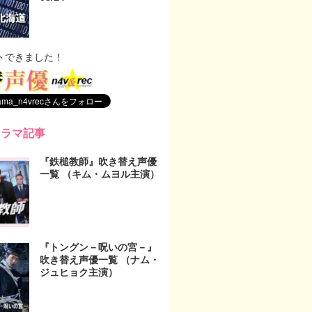
トできました！
ドラマ記事
『鉄槌教師』吹き替え声優
一覧 （キム・ムヨル主演）
『トングン－呪いの宮－』
吹き替え声優一覧 （ナム・
ジュヒョク主演）