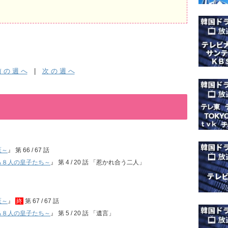
 の 週 へ
|
次 の 週 へ
医～
』 第 66 / 67 話
る８人の皇子たち～
』 第 4 / 20 話 「惹かれ合う二人」
医～
』
終
第 67 / 67 話
る８人の皇子たち～
』 第 5 / 20 話 「遺言」