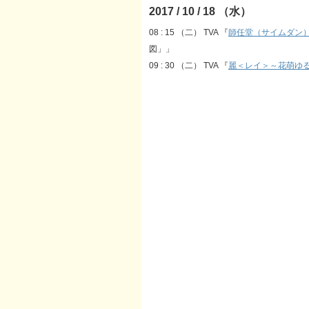
2017 / 10 / 18 （水）
08 : 15 （二） TVA 『
師任堂（サイムダン
図」」
09 : 30 （二） TVA 『
麗＜レイ＞～花萌ゆ