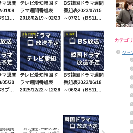
ラマ週間
テレビ愛知韓国ド
BS韓国ドラマ週間
01/08
ラマ週間番組表
番組表2023/07/15
BS11・
2018/02/19～02/23
～07/21（BS11・
BS12）
テレビ愛知
BS放送
カテゴ
ジャ
ラマ週間
テレビ愛知韓国ド
BS韓国ドラマ週間
05/30
ラマ週間番組表
番組表2022/06/18
（BSプレ
2025/12/22～12/26
～06/24（BS11・
S日テ
BS12）
・BS-
Sテレ東・
週間番組表
テレビ東京・TOKYO MX・
10/20 （BS
テレ玉・チバテレ・tvk韓国