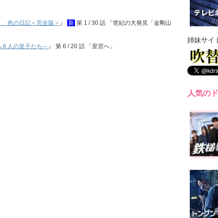
）、色の日記＜完全版＞
』
新
第 1 / 30 話 「世紀の大発見「金剛山
姉妹サイ
る８人の皇子たち～
』 第 6 / 20 話 「皇宮へ」
人気の