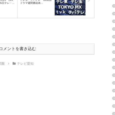
S日テレ・
ドラマ週間番組表
TBS・BSジ
2017/10/14～10/20
ジ）
コメントを書き込む
部圏
テレビ愛知