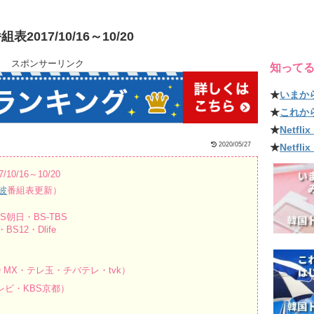
17/10/16～10/20
スポンサーリンク
知って
★
いまか
★
これか
★
Netf
2020/05/27
★
Netfl
/16～10/20
波
番組表更新）
朝日・BS-TBS
S12・Dlife
 MX・テレ玉・チバテレ・tvk）
ビ・KBS京都）