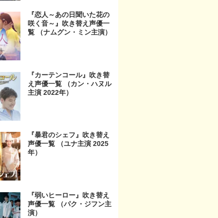
『恋人～あの日聞いた花の
咲く音～』吹き替え声優一
覧 （ナムグン・ミン主演）
『カーテンコール』吹き替
え声優一覧 （カン・ハヌル
主演 2022年）
『暴君のシェフ』吹き替え
声優一覧 （ユナ主演 2025
年）
『弱いヒーロー』吹き替え
声優一覧 （パク・ジフン主
演）