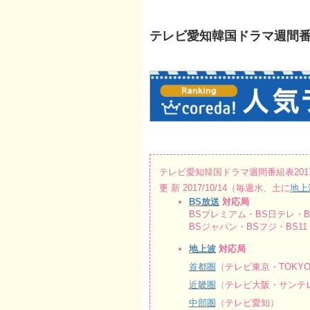
テレビ愛知韓国ドラマ週間番組表20
テレビ愛知韓国ドラマ週間番組表2017/10
更 新 2017/10/14（毎週水、土に
地上
BS放送
対応局
BSプレミアム・BS日テレ・BS
BSジャパン・BSフジ・BS11・B
地上波
対応局
首都圏
（テレビ東京・TOKYO
近畿圏
（テレビ大阪・サンテレ
中部圏
（テレビ愛知）