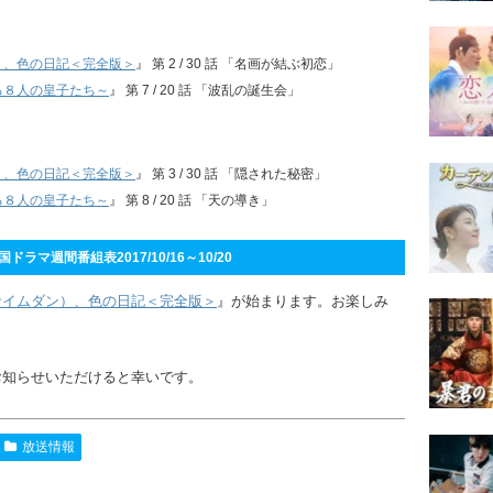
）、色の日記＜完全版＞
』 第 2 / 30 話 「名画が結ぶ初恋」
る８人の皇子たち～
』 第 7 / 20 話 「波乱の誕生会」
）、色の日記＜完全版＞
』 第 3 / 30 話 「隠された秘密」
る８人の皇子たち～
』 第 8 / 20 話 「天の導き」
ラマ週間番組表2017/10/16～10/20
サイムダン）、色の日記＜完全版＞
』が始まります。お楽しみ
お知らせいただけると幸いです。
放送情報