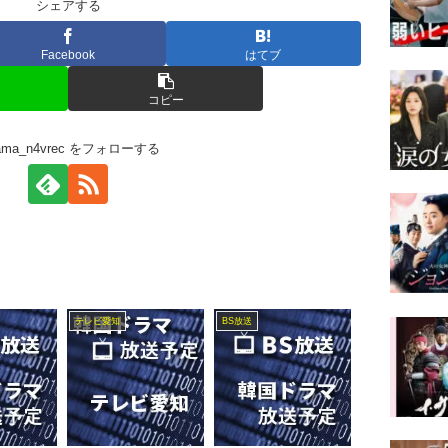
シェアする
Facebook
はてブ
コピー
rama_n4vrec をフォローする
テレビ愛知
BS放送