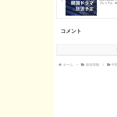
プレミアム・B
BS朝日・BS-
ャパン・BSフ
コメント
ホーム
放送情報
中