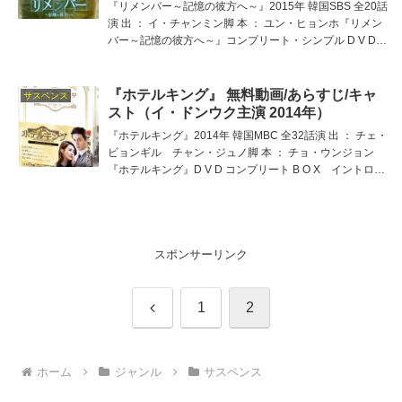
『リメンバー～記憶の彼方へ～』2015年 韓国SBS 全20話
演 出 ： イ・チャンミン脚 本 ： ユン・ヒョンホ『リメン
バー～記憶の彼方へ～』コンプリート・シンプル D V D -
B O X イントロダクションユ・スンホ × パク・ミニョン
☆ 歪んだ権力者たち
『ホテルキング』 無料動画/あらすじ/キャ
サスペンス
スト（イ・ドンウク主演 2014年）
『ホテルキング』2014年 韓国MBC 全32話演 出 ： チェ・
ビョンギル チャン・ジュノ脚 本 ： チョ・ウンジョン
『ホテルキング』D V D コンプリート B O X イントロダ
クションホテルの怪物とよばれた男とすべてを相続した
女。愛し合う２人を翻弄する経営
スポンサーリンク
前
1
2
へ
ホーム
ジャンル
サスペンス