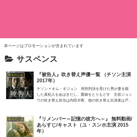
本ページはプロモーションが含まれています
サスペンス
『被告人』吹き替え声優一覧 （チソン主演
サスペンス
2017年）
チソン × オム・ギジュン 死刑判決を受けた男が妻を殺
した真犯人をあばきだし、愛娘をとりもどす 主役ジョン
ウの吹き替え担当は内田夕夜、他の吹き替え出演者は戸田
めぐみ、高橋英則、長谷川暖、石狩勇気など。
『リメンバー～記憶の彼方へ～』 無料動画/
サスペンス
あらすじ/キャスト（ユ・スンホ主演 2015
年）