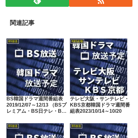
関連記事
BS放送
KBS京都
BS韓国ドラマ週間番組表
テレビ大阪・サンテレビ・
2019/12/07～12/13 （BSプ
KBS京都韓国ドラマ週間番
レミアム・BS日テレ・BS
組表2023/10/14～10/20
朝日・BS-TBS・BSテレ
東・BSフジ）
BS放送
BS放送