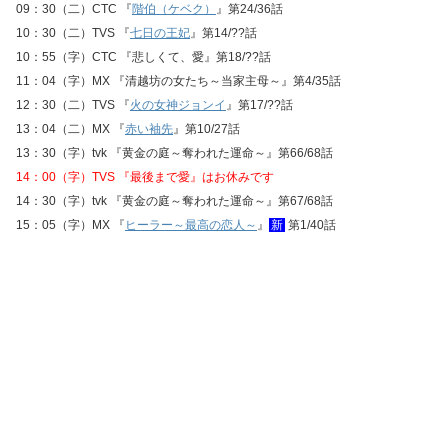
09：30（二）CTC 『
階伯（ケベク）
』第24/36話
10：30（二）TVS 『
七日の王妃
』第14/??話
10：55（字）CTC 『悲しくて、愛』第18/??話
11：04（字）MX 『清越坊の女たち～当家主母～』第4/35話
12：30（二）TVS 『
火の女神ジョンイ
』第17/??話
13：04（二）MX 『
赤い袖先
』第10/27話
13：30（字）tvk 『黄金の庭～奪われた運命～』第66/68話
14：00（字）TVS 『最後まで愛』はお休みです
14：30（字）tvk 『黄金の庭～奪われた運命～』第67/68話
15：05（字）MX 『
ヒーラー～最高の恋人～
』
新
第1/40話