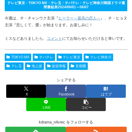
テレビ東京・TOKYO MX・テレ玉・チバテレ・テレビ神奈川韓国ドラマ週
間番組表2024/06/01～06/07
今週は、チ・チャンウク主演『
ヒーラー～最高の恋人～
』、チ・ヒョヌ
主演『悲しくて、愛』が始まります。お楽しみに！
ミスなどありましたら、
コメント
にてお知らせいただけると幸いです。
TOKYO MX
チバテレ
テレビ東京
テレビ神奈川
テレ玉
地上波
放送情報
首都圏
シェアする
X
Facebook
はてブ
LINE
コピー
kdrama_n4vrec をフォローする