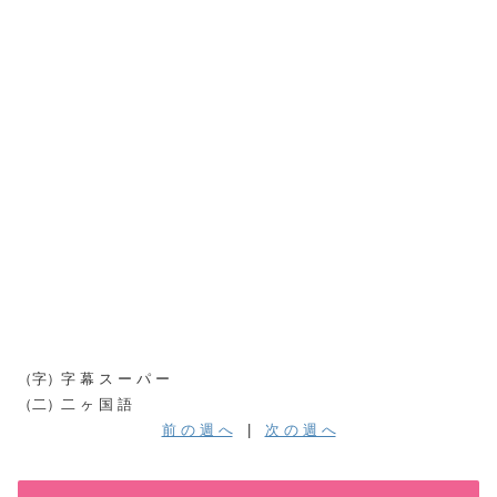
（字）字 幕 ス ー パ ー
（二）二 ヶ 国 語
前 の 週 へ
|
次 の 週 へ