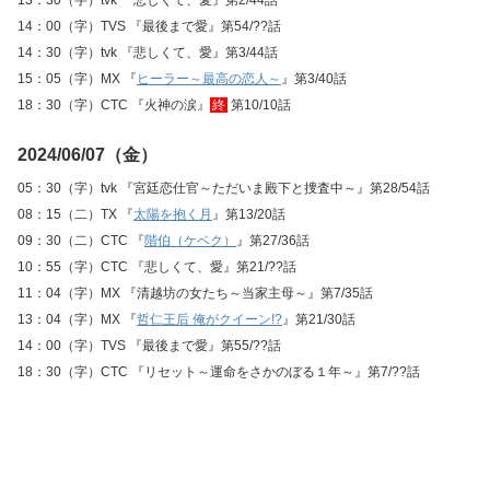
13：30（字）tvk 『悲しくて、愛』第2/44話
14：00（字）TVS 『最後まで愛』第54/??話
14：30（字）tvk 『悲しくて、愛』第3/44話
15：05（字）MX 『
ヒーラー～最高の恋人～
』第3/40話
18：30（字）CTC 『火神の涙』
終
第10/10話
2024/06/07（金）
05：30（字）tvk 『宮廷恋仕官～ただいま殿下と捜査中～』第28/54話
08：15（二）TX 『
太陽を抱く月
』第13/20話
09：30（二）CTC 『
階伯（ケベク）
』第27/36話
10：55（字）CTC 『悲しくて、愛』第21/??話
11：04（字）MX 『清越坊の女たち～当家主母～』第7/35話
13：04（字）MX 『
哲仁王后 俺がクイーン!?
』第21/30話
14：00（字）TVS 『最後まで愛』第55/??話
18：30（字）CTC 『リセット～運命をさかのぼる１年～』第7/??話