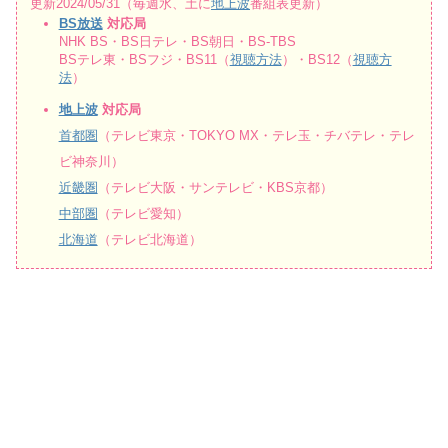
更新2024/05/31（毎週水、土に
地上波
番組表更新）
BS放送
対応局
NHK BS・BS日テレ・BS朝日・BS-TBS
BSテレ東・BSフジ・BS11（
視聴方法
）・BS12（
視聴方
法
）
地上波
対応局
首都圏
（テレビ東京・TOKYO MX・テレ玉・チバテレ・テレ
ビ神奈川）
近畿圏
（テレビ大阪・サンテレビ・KBS京都）
中部圏
（テレビ愛知）
北海道
（テレビ北海道）