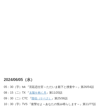
2024/06/05（水）
05：30（字）tvk 『宮廷恋仕官～ただいま殿下と捜査中～』第26/54話
08：15（二）TX 『
太陽を抱く月
』第11/20話
09：30（二）CTC 『
階伯（ケベク）
』第25/36話
10：30（字）TVS 『復讐せよ～あなたの恨み晴らします～』第11/??話