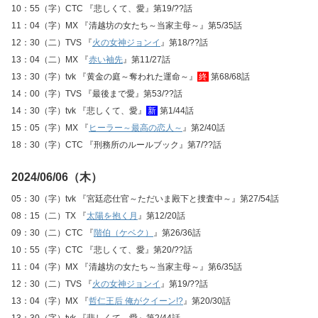
10：55（字）CTC 『悲しくて、愛』第19/??話
11：04（字）MX 『清越坊の女たち～当家主母～』第5/35話
12：30（二）TVS 『
火の女神ジョンイ
』第18/??話
13：04（二）MX 『
赤い袖先
』第11/27話
13：30（字）tvk 『黄金の庭～奪われた運命～』
終
第68/68話
14：00（字）TVS 『最後まで愛』第53/??話
14：30（字）tvk 『悲しくて、愛』
新
第1/44話
15：05（字）MX 『
ヒーラー～最高の恋人～
』第2/40話
18：30（字）CTC 『刑務所のルールブック』第7/??話
2024/06/06（木）
05：30（字）tvk 『宮廷恋仕官～ただいま殿下と捜査中～』第27/54話
08：15（二）TX 『
太陽を抱く月
』第12/20話
09：30（二）CTC 『
階伯（ケベク）
』第26/36話
10：55（字）CTC 『悲しくて、愛』第20/??話
11：04（字）MX 『清越坊の女たち～当家主母～』第6/35話
12：30（二）TVS 『
火の女神ジョンイ
』第19/??話
13：04（字）MX 『
哲仁王后 俺がクイーン!?
』第20/30話