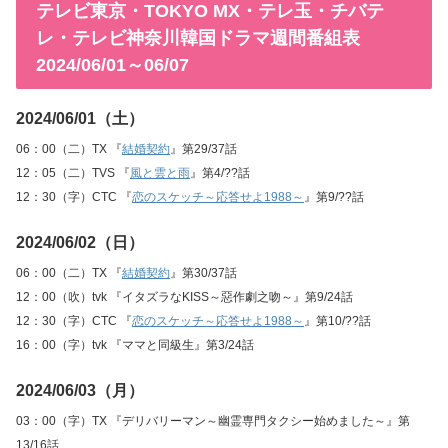
テレビ東京・TOKYO MX・テレ玉・チバテ
レ・テレビ神奈川韓国ドラマ週間番組表
2024/06/01～06/07
2024/06/01（土）
06：00（二）TX 『
結婚契約
』第29/37話
12：05（二）TVS 『
風と雲と雨
』第4/??話
12：30（字）CTC 『
恋のスケッチ～応答せよ1988～
』第9/??話
2024/06/02（日）
06：00（二）TX 『
結婚契約
』第30/37話
12：00（吹）tvk 『イタズラなKISS～惡作劇之吻～』第9/24話
12：30（字）CTC 『
恋のスケッチ～応答せよ1988～
』第10/??話
16：00（字）tvk 『ママと同級生』第3/24話
2024/06/03（月）
03：00（字）TX 『デリバリーマン～幽霊専門タクシー始めました～』第
13/16話