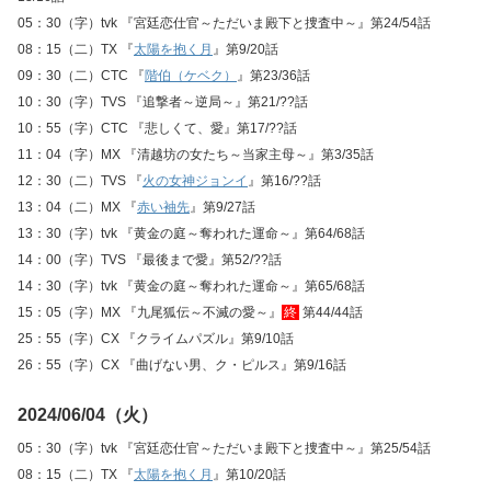
05：30（字）tvk 『宮廷恋仕官～ただいま殿下と捜査中～』第24/54話
08：15（二）TX 『
太陽を抱く月
』第9/20話
09：30（二）CTC 『
階伯（ケベク）
』第23/36話
10：30（字）TVS 『追撃者～逆局～』第21/??話
10：55（字）CTC 『悲しくて、愛』第17/??話
11：04（字）MX 『清越坊の女たち～当家主母～』第3/35話
12：30（二）TVS 『
火の女神ジョンイ
』第16/??話
13：04（二）MX 『
赤い袖先
』第9/27話
13：30（字）tvk 『黄金の庭～奪われた運命～』第64/68話
14：00（字）TVS 『最後まで愛』第52/??話
14：30（字）tvk 『黄金の庭～奪われた運命～』第65/68話
15：05（字）MX 『九尾狐伝～不滅の愛～』
終
第44/44話
25：55（字）CX 『クライムパズル』第9/10話
26：55（字）CX 『曲げない男、ク・ピルス』第9/16話
2024/06/04（火）
05：30（字）tvk 『宮廷恋仕官～ただいま殿下と捜査中～』第25/54話
08：15（二）TX 『
太陽を抱く月
』第10/20話