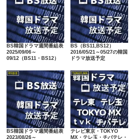
BS韓国ドラマ週間番組表
BS（BS11,BS12）
2025/09/06～
2016/05/21～05/27の韓国
09/12（BS11・BS12）
ドラマ放送予定
BS放送
TOKYO MX
BS韓国ドラマ週間番組表
テレビ東京・TOKYO
2023/08/26～
MX・テレ玉・チバテレ・