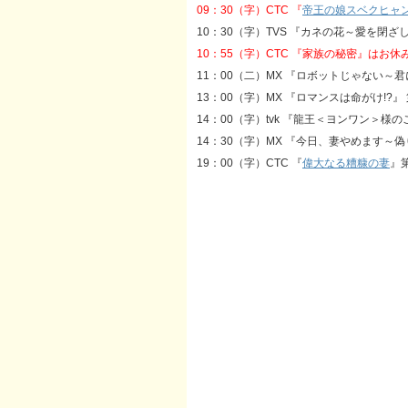
09：30（字）CTC 『
帝王の娘スベクヒャ
10：30（字）TVS 『カネの花～愛を閉ざ
10：55（字）CTC 『家族の秘密』はお休
11：00（二）MX 『ロボットじゃない～君
13：00（字）MX 『ロマンスは命がけ!?』 第
14：00（字）tvk 『龍王＜ヨンワン＞様
14：30（字）MX 『今日、妻やめます～偽り
19：00（字）CTC 『
偉大なる糟糠の妻
』