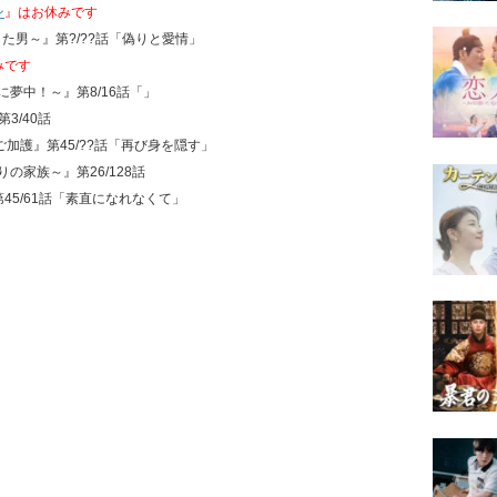
ン
』はお休みです
した男～』第?/??話「偽りと愛情」
みです
に夢中！～』第8/16話「」
3/40話
のご加護』第45/??話「再び身を隠す」
の家族～』第26/128話
第45/61話「素直になれなくて」