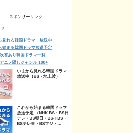
スポンサーリンク
る？
ら見れる韓国ドラマ 放送中
ら始まる韓国ドラマ放送予定
lix 吹替あり韓国ドラマ一覧
ix アニメ隠しジャンル 100+
いまから見れる韓国ドラマ
放送中（BS・地上波）
これから始まる韓国ドラマ
放送予定 （NHK BS・BS日
テレ・BS朝日・BS-TBS・
BSテレ東・BSフジ・
BS11・BS12・テレビ東