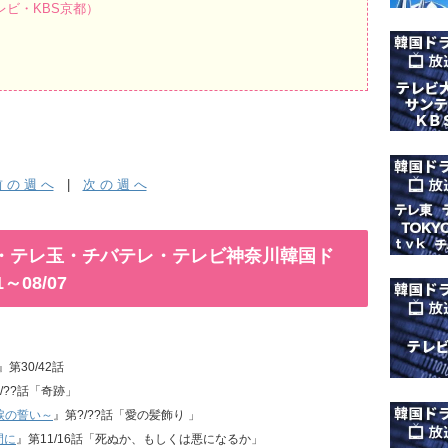
ビ・KBS京都）
 の 週 へ
|
次 の 週 へ
MX・テレ玉・チバテレ・テレビ神奈川韓国ド
～08/07
』第30/42話
3/??話「奇跡」
涙の誓い～
』第?/??話「愛の髪飾り 」
間に
』第11/16話「死ぬか、もしくは悪になるか」