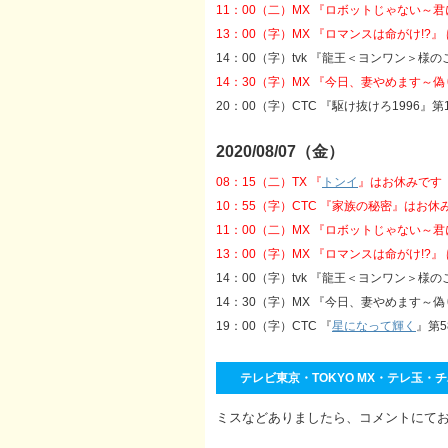
11：00（二）MX 『ロボットじゃない～
13：00（字）MX 『ロマンスは命がけ!?』
14：00（字）tvk 『龍王＜ヨンワン＞様の
14：30（字）MX 『今日、妻やめます～
20：00（字）CTC 『駆け抜けろ1996』
2020/08/07（金）
08：15（二）TX 『
トンイ
』はお休みです
10：55（字）CTC 『家族の秘密』はお休
11：00（二）MX 『ロボットじゃない～
13：00（字）MX 『ロマンスは命がけ!?』
14：00（字）tvk 『龍王＜ヨンワン＞様の
14：30（字）MX 『今日、妻やめます～偽り
19：00（字）CTC 『
星になって輝く
』第5
テレビ東京・TOKYO MX・テレ玉・チバ
ミスなどありましたら、コメントにて