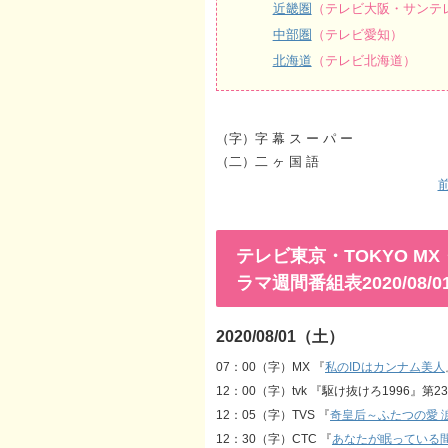
近畿圏
（テレビ大阪・サンテレ
中部圏
（テレビ愛知）
北海道
（テレビ北海道）
（字）字 幕 ス ー パ ー
（二）二 ヶ 国 語
前
テレビ東京・TOKYO 
ラマ週間番組表2020/08/01
2020/08/01（土）
07：00（字）MX 『
私のIDはカンナム美人
12：00（字）tvk 『駆け抜けろ1996』第2
12：05（字）TVS 『
奇皇后～ふたつの愛 
12：30（字）CTC 『
あなたが眠っている