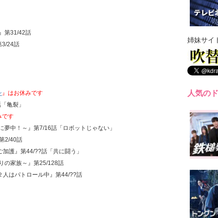
』第31/42話
姉妹サイ
3/24話
人気の
ン
』はお休みです
?話「亀裂」
みです
君に夢中！～』第7/16話「ロボットじゃない」
2/40話
ご加護』第44/??話「共に闘う」
の家族～』第25/128話
２人はパトロール中』第44/??話