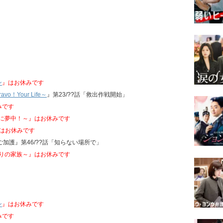
ン
』はお休みです
o！Your Life～
』第23/??話「救出作戦開始」
みです
君に夢中！～』はお休みです
 はお休みです
のご加護』第46/??話「知らない場所で」
偽りの家族～』はお休みです
ン
』はお休みです
みです