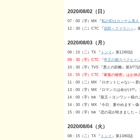
2020/08/02（日）
07：00（字）MX 『
私のIDはカンナム美人
12：30（二）CTC 『
花郎＜ファラン＞
』第
2020/08/03（月）
08：15（二）TX 『
トンイ
』第12/60話
09：30（字）CTC 『
帝王の娘スベクヒャ
10：30（字）TVS 『悪との距離』第3/?
10：55（字）CTC 『家族の秘密』はお休
11：00（二）MX 『ロボットじゃない～
13：00（字）MX 『ロマンスは命がけ!?』 第
14：00（字）tvk 『龍王＜ヨンワン＞様の
14：30（字）MX 『今日、妻やめます～偽り
15：00（字）tvk 『恋の花が咲きました～
2020/08/04（火）
08：15（二）TX 『
トンイ
』第13/60話