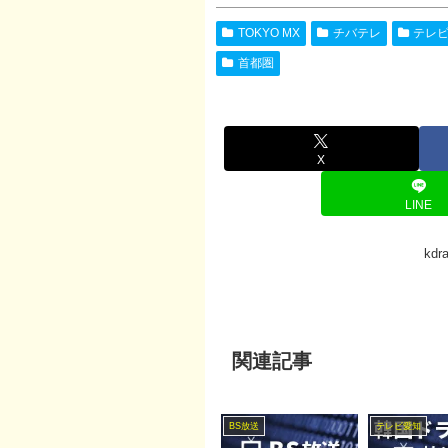
TOKYO MX
チバテレ
テレ
首都圏
X
LINE
kd
関連記事
BS放送
テレビ愛知