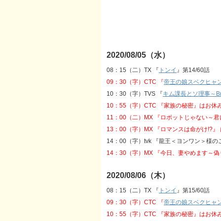
2020/08/05（水）
08：15（二）TX 『
トンイ
』第14/60話
09：30（字）CTC 『
帝王の娘スベクヒャ
10：30（字）TVS 『
キム課長とソ理事～Brav
10：55（字）CTC 『家族の秘密』はお休
11：00（二）MX 『ロボットじゃない～
13：00（字）MX 『ロマンスは命がけ!?』
14：00（字）tvk 『龍王＜ヨンワン＞様
14：30（字）MX 『今日、妻やめます～
2020/08/06（木）
08：15（二）TX 『
トンイ
』第15/60話
09：30（字）CTC 『
帝王の娘スベクヒャ
10：55（字）CTC 『家族の秘密』はお休