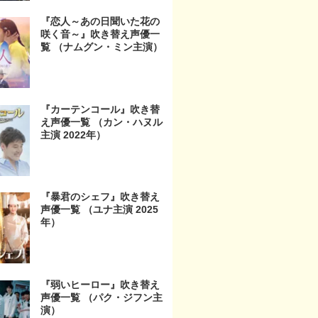
『恋人～あの日聞いた花の
咲く音～』吹き替え声優一
覧 （ナムグン・ミン主演）
『カーテンコール』吹き替
え声優一覧 （カン・ハヌル
主演 2022年）
『暴君のシェフ』吹き替え
声優一覧 （ユナ主演 2025
年）
『弱いヒーロー』吹き替え
声優一覧 （パク・ジフン主
演）