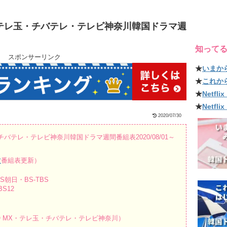
X・テレ玉・チバテレ・テレビ神奈川韓国ドラマ週
知って
スポンサーリンク
★
いまか
★
これか
★
Netf
★
Netfl
2020/07/30
チバテレ・テレビ神奈川韓国ドラマ週間番組表2020/08/01～
波
番組表更新）
朝日・BS-TBS
S12
O MX・テレ玉・チバテレ・テレビ神奈川）