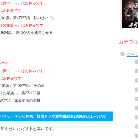
君に夢中！～』はお休みです
 はお休みです
ご加護』第47/??話「私のせいで」
偽りの家族～』はお休みです
第19/24話「苦悩が人を成長させる」
カテゴ
ジャ
みです
君に夢中！～』はお休みです
 はお休みです
ご加護』第48/??話「実の娘」
の家族～』第27/128話
8/??話「家族崩壊の危機」
テレ・テレビ神奈川韓国ドラマ週間番組表2020/08/01～08/07
お知らせいただけると幸いです。