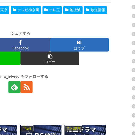
ビ東京
テレビ神奈川
テレ玉
地上波
放送情報
シェアする
Facebook
はてブ
コピー
rama_n4vrec をフォローする
BS放送
テレビ愛知