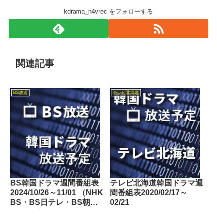
kdrama_n4vrec をフォローする
関連記事
BS放送
テレビ北海道
BS韓国ドラマ週間番組表
テレビ北海道韓国ドラマ週
2024/10/26～11/01 （NHK
間番組表2020/02/17～
BS・BS日テレ・BS朝
02/21
日・BS-TBS・BSテレ