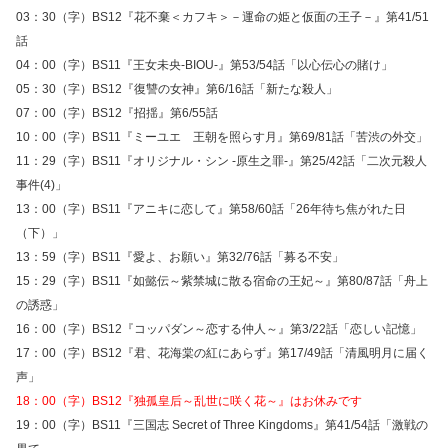
03：30（字）BS12『花不棄＜カフキ＞－運命の姫と仮面の王子－』第41/51
話
04：00（字）BS11『王女未央‐BIOU‐』第53/54話「以心伝心の賭け」
05：30（字）BS12『復讐の女神』第6/16話「新たな殺人」
07：00（字）BS12『招揺』第6/55話
10：00（字）BS11『ミーユエ 王朝を照らす月』第69/81話「苦渋の外交」
11：29（字）BS11『オリジナル・シン -原生之罪-』第25/42話「二次元殺人
事件(4)」
13：00（字）BS11『アニキに恋して』第58/60話「26年待ち焦がれた日
（下）」
13：59（字）BS11『愛よ、お願い』第32/76話「募る不安」
15：29（字）BS11『如懿伝～紫禁城に散る宿命の王妃～』第80/87話「舟上
の誘惑」
16：00（字）BS12『コッパダン～恋する仲人～』第3/22話「恋しい記憶」
17：00（字）BS12『君、花海棠の紅にあらず』第17/49話「清風明月に届く
声」
18：00（字）BS12『独孤皇后～乱世に咲く花～』はお休みです
19：00（字）BS11『三国志 Secret of Three Kingdoms』第41/54話「激戦の