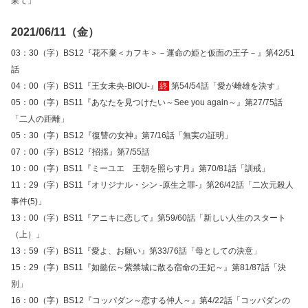
果て」
2021/06/11（金）
03：30（字）BS12『花不棄＜カフキ＞－運命の姫と仮面の王子－』第42/51
話
04：00（字）BS11『王女未央‐BIOU‐』
終
第54/54話「愛が雌雄を決す」
05：00（字）BS11『あなたを見つけたい～See you again～』第27/75話
「二人の距離」
05：30（字）BS12『復讐の女神』第7/16話「無実の証明」
07：00（字）BS12『招揺』第7/55話
10：00（字）BS11『ミーユエ 王朝を照らす月』第70/81話「訓戒」
11：29（字）BS11『オリジナル・シン -原生之罪-』第26/42話「二次元殺人
事件(5)」
13：00（字）BS11『アニキに恋して』第59/60話「新しい人生のスタート
（上）」
13：59（字）BS11『愛よ、お願い』第33/76話「母としての決意」
15：29（字）BS11『如懿伝～紫禁城に散る宿命の王妃～』第81/87話「決
別」
16：00（字）BS12『コッパダン～恋する仲人～』第4/22話「コッパダンの