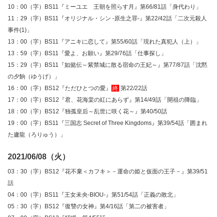
10：00（字）BS11『ミーユエ 王朝を照らす月』第66/81話「身代わり」
11：29（字）BS11『オリジナル・シン -原生之罪-』第22/42話「二次元殺人
事件(1)」
13：00（字）BS11『アニキに恋して』第55/60話「現れた真犯人（上）」
13：59（字）BS11『愛よ、お願い』第29/76話「仕事探し」
15：29（字）BS11『如懿伝～紫禁城に散る宿命の王妃～』第77/87話「沈黙
の夕餉（ゆうげ）」
16：00（字）BS12『ただひとつの愛』
終
第22/22話
17：00（字）BS12『君、花海棠の紅にあらず』第14/49話「開祖の降臨」
18：00（字）BS12『独孤皇后～乱世に咲く花～』第40/50話
19：00（字）BS11『三国志 Secret of Three Kingdoms』第39/54話「囲まれ
た廬龍（ろりゅう）」
2021/06/08（火）
03：30（字）BS12『花不棄＜カフキ＞－運命の姫と仮面の王子－』第39/51
話
04：00（字）BS11『王女未央‐BIOU‐』第51/54話「正義の敗北」
05：30（字）BS12『復讐の女神』第4/16話「第二の被害者」