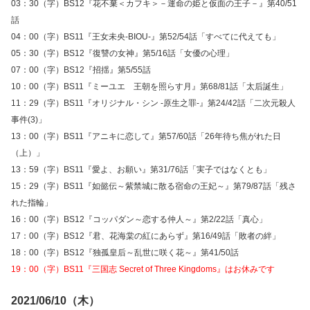
03：30（字）BS12『花不棄＜カフキ＞－運命の姫と仮面の王子－』第40/51
話
04：00（字）BS11『王女未央‐BIOU‐』第52/54話「すべてに代えても」
05：30（字）BS12『復讐の女神』第5/16話「女優の心理」
07：00（字）BS12『招揺』第5/55話
10：00（字）BS11『ミーユエ 王朝を照らす月』第68/81話「太后誕生」
11：29（字）BS11『オリジナル・シン -原生之罪-』第24/42話「二次元殺人
事件(3)」
13：00（字）BS11『アニキに恋して』第57/60話「26年待ち焦がれた日
（上）」
13：59（字）BS11『愛よ、お願い』第31/76話「実子ではなくとも」
15：29（字）BS11『如懿伝～紫禁城に散る宿命の王妃～』第79/87話「残さ
れた指輪」
16：00（字）BS12『コッパダン～恋する仲人～』第2/22話「真心」
17：00（字）BS12『君、花海棠の紅にあらず』第16/49話「敗者の絆」
18：00（字）BS12『独孤皇后～乱世に咲く花～』第41/50話
19：00（字）BS11『三国志 Secret of Three Kingdoms』はお休みです
2021/06/10（木）