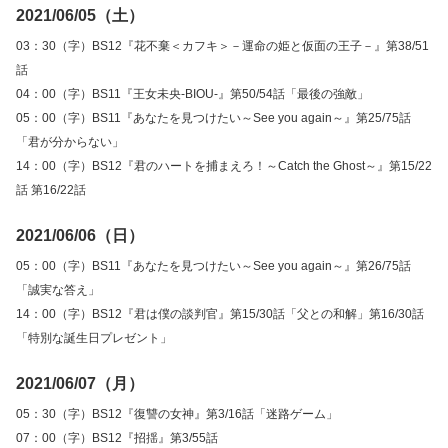
2021/06/05（土）
03：30（字）BS12『花不棄＜カフキ＞－運命の姫と仮面の王子－』第38/51
話
04：00（字）BS11『王女未央‐BIOU‐』第50/54話「最後の強敵」
05：00（字）BS11『あなたを見つけたい～See you again～』第25/75話
「君が分からない」
14：00（字）BS12『君のハートを捕まえろ！～Catch the Ghost～』第15/22
話 第16/22話
2021/06/06（日）
05：00（字）BS11『あなたを見つけたい～See you again～』第26/75話
「誠実な答え」
14：00（字）BS12『君は僕の談判官』第15/30話「父との和解」第16/30話
「特別な誕生日プレゼント」
2021/06/07（月）
05：30（字）BS12『復讐の女神』第3/16話「迷路ゲーム」
07：00（字）BS12『招揺』第3/55話