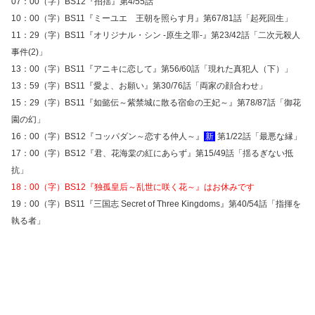
07：00（字）BS12『招揺』第4/55話
10：00（字）BS11『ミーユエ 王朝を照らす月』第67/81話「起死回生」
11：29（字）BS11『オリジナル・シン -原生之罪-』第23/42話「二次元殺人
事件(2)」
13：00（字）BS11『アニキに恋して』第56/60話「現れた真犯人（下）」
13：59（字）BS11『愛よ、お願い』第30/76話「両家の顔合わせ」
15：29（字）BS11『如懿伝～紫禁城に散る宿命の王妃～』第78/87話「御花
園の幻」
16：00（字）BS12『コッパダン～恋する仲人～』
新
第1/22話「最悪な縁」
17：00（字）BS12『君、花海棠の紅にあらず』第15/49話「揺るぎない抵
抗」
18：00（字）BS12『独孤皇后～乱世に咲く花～』はお休みです
19：00（字）BS11『三国志 Secret of Three Kingdoms』第40/54話「指揮を
執る者」