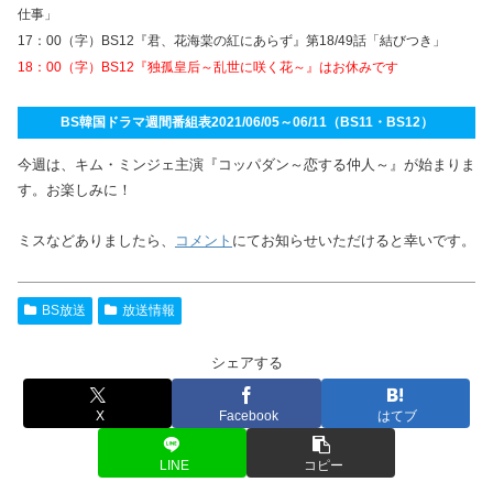
仕事」
17：00（字）BS12『君、花海棠の紅にあらず』第18/49話「結びつき」
18：00（字）BS12『独孤皇后～乱世に咲く花～』はお休みです
BS韓国ドラマ週間番組表2021/06/05～06/11（BS11・BS12）
今週は、キム・ミンジェ主演『コッパダン～恋する仲人～』が始まりま
す。お楽しみに！
ミスなどありましたら、
コメント
にてお知らせいただけると幸いです。
BS放送
放送情報
シェアする
X
Facebook
はてブ
LINE
コピー