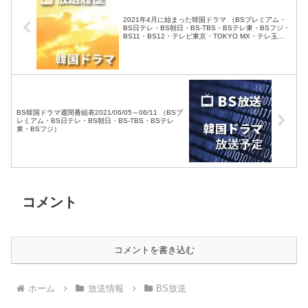
2021年4月に始まった韓国ドラマ （BSプレミアム・
BS日テレ・BS朝日・BS-TBS・BSテレ東・BSフジ・
BS11・BS12・テレビ東京・TOKYO MX・テレ玉・
チバテレ・テレビ神奈川・テレビ大阪・サンテレビ・
KBS京都・テレビ愛知・テレビ北海道）
BS韓国ドラマ週間番組表2021/06/05～06/11 （BSプ
レミアム・BS日テレ・BS朝日・BS-TBS・BSテレ
東・BSフジ）
コメント
コメントを書き込む
ホーム
放送情報
BS放送