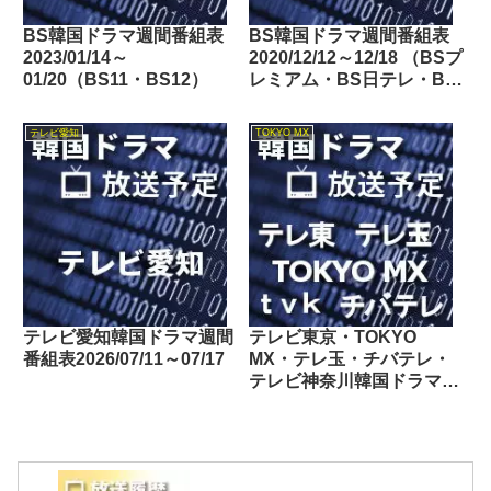
BS韓国ドラマ週間番組表
BS韓国ドラマ週間番組表
2023/01/14～
2020/12/12～12/18 （BSプ
01/20（BS11・BS12）
レミアム・BS日テレ・BS
朝日・BS-TBS・BSテレ
東・BSフジ）
テレビ愛知
TOKYO MX
テレビ愛知韓国ドラマ週間
テレビ東京・TOKYO
番組表2026/07/11～07/17
MX・テレ玉・チバテレ・
テレビ神奈川韓国ドラマ週
間番組表2025/07/26～
08/01