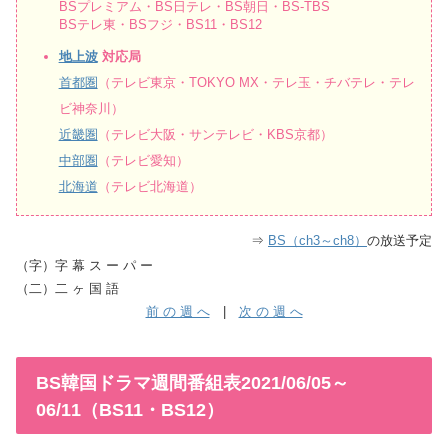
BSプレミアム・BS日テレ・BS朝日・BS-TBS
BSテレ東・BSフジ・BS11・BS12
地上波
対応局
首都圏
（テレビ東京・TOKYO MX・テレ玉・チバテレ・テレ
ビ神奈川）
近畿圏
（テレビ大阪・サンテレビ・KBS京都）
中部圏
（テレビ愛知）
北海道
（テレビ北海道）
⇒
BS（ch3～ch8）
の放送予定
（字）字 幕 ス ー パ ー
（二）二 ヶ 国 語
前 の 週 へ
|
次 の 週 へ
BS韓国ドラマ週間番組表2021/06/05～
06/11（BS11・BS12）