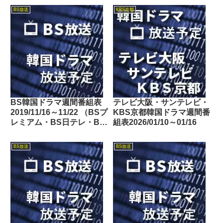
東・BSフジ）
BS放送
KBS京都
BS韓国ドラマ週間番組表
テレビ大阪・サンテレビ・
2019/11/16～11/22 （BSプ
KBS京都韓国ドラマ週間番
レミアム・BS日テレ・BS
組表2026/01/10～01/16
朝日・BS-TBS・BSテレ
東・BSフジ）
BS放送
BS放送