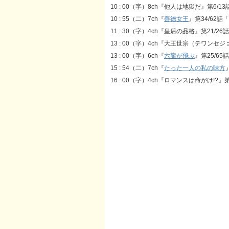
10 : 00（字）8ch『他人は地獄だ』第6/13
10 : 55（二）7ch『
善徳女王
』第34/62話
11 : 30（字）4ch『皇后の品格』第21/
13 : 00（字）4ch『大王世宗（テワンセ
13 : 00（字）6ch『
六龍が飛ぶ
』第25/65話
15 : 54（二）7ch『
たった一人の私の味方
16 : 00（字）4ch『ロマンスは命がけ!?』第