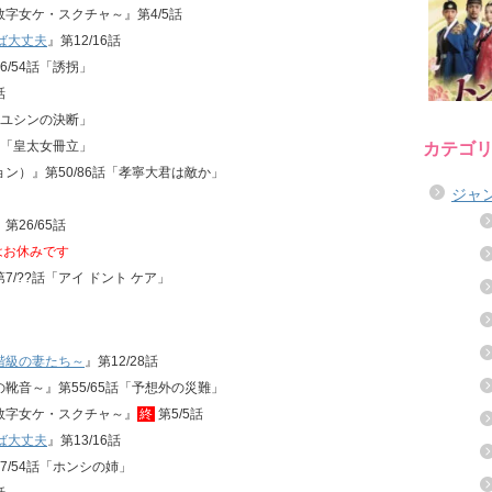
～数字女ケ・スクチャ～』第4/5話
ば大丈夫
』第12/16話
26/54話「誘拐」
話
話「ユシンの決断」
26話「皇太女冊立」
カテゴ
ジョン）』第50/86話「孝寧大君は敵か」
ジャ
』第26/65話
』はお休みです
第7/??話「アイ ドント ケア」
階級の妻たち～
』第12/28話
せの靴音～』第55/65話「予想外の災難」
能～数字女ケ・スクチャ～』
終
第5/5話
ば大丈夫
』第13/16話
27/54話「ホンシの姉」