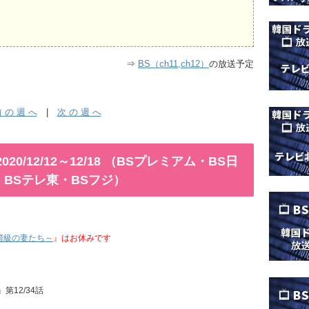
⇒
BS（ch11,ch12）
の放送予定
 の 週 へ
|
次 の 週 へ
0/12/12～12/18 （BSプレミアム・BS日
S・BSテレ東・BSフジ）
階級の妻たち～
』はお休みです
』第12/34話