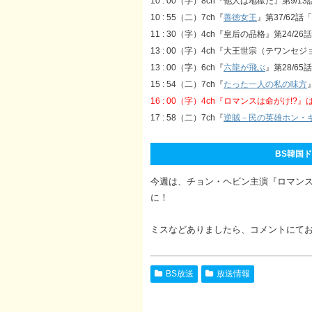
10 : 00（字）8ch『他人は地獄だ』第9/13
10 : 55（二）7ch『
善徳女王
』第37/62
11 : 30（字）4ch『皇后の品格』第24/
13 : 00（字）4ch『大王世宗（テワンセ
13 : 00（字）6ch『
六龍が飛ぶ
』第28/65話
15 : 54（二）7ch『
たった一人の私の味方
16 : 00（字）4ch『ロマンスは命がけ!?
17 : 58（二）7ch『
逆賊－民の英雄ホン・
BS韓国ドラ
今週は、チョン・ヘビン主演『ロマン
に！
ミスなどありましたら、コメントにて
BS放送
放送情報