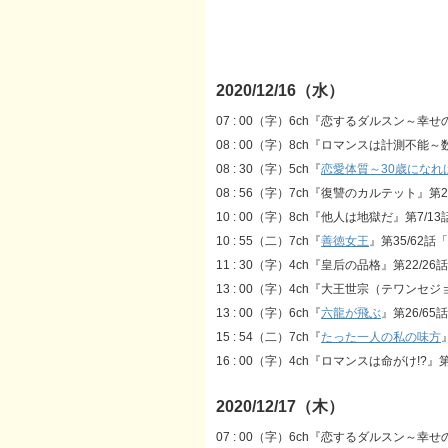
2020/12/16（水）
07 : 00（字）6ch『恋するダルスン～幸
08 : 00（字）8ch『ロマンスは計測不能
08 : 30（字）5ch『
恋愛体質～30歳になれ
08 : 56（字）7ch『復讐のカルテット』第
10 : 00（字）8ch『他人は地獄だ』第7/13
10 : 55（二）7ch『
善徳女王
』第35/62
11 : 30（字）4ch『皇后の品格』第22/
13 : 00（字）4ch『大王世宗（テワンセ
13 : 00（字）6ch『
六龍が飛ぶ
』第26/65話
15 : 54（二）7ch『
たった一人の私の味方
16 : 00（字）4ch『ロマンスは命がけ!?』第
2020/12/17（木）
07 : 00（字）6ch『恋するダルスン～幸