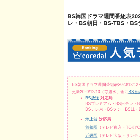
BS韓国ドラマ週間番組表2020
レ・BS朝日・BS-TBS・B
BS韓国ドラマ週間番組表2020/12/12～
更新2020/12/10（毎週水、金に
BS番
BS放送
対応局
BSプレミアム・BS日テレ・BS
BSテレ東・BSフジ・BS11・B
地上波
対応局
首都圏
（テレビ東京・TOKY
近畿圏
（テレビ大阪・サンテレ