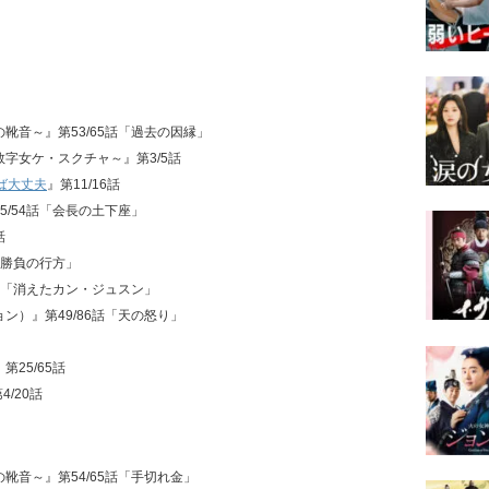
せの靴音～』第53/65話「過去の因縁」
～数字女ケ・スクチャ～』第3/5話
ば大丈夫
』第11/16話
25/54話「会長の土下座」
話
話「勝負の行方」
26話「消えたカン・ジュスン」
ジョン）』第49/86話「天の怒り」
』第25/65話
4/20話
せの靴音～』第54/65話「手切れ金」