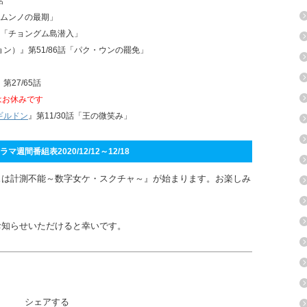
話
話「ムンノの最期」
26話「チョングム島潜入」
ジョン）』第51/86話「パク・ウンの罷免」
』第27/65話
』はお休みです
ギルドン
』第11/30話「王の微笑み」
マ週間番組表2020/12/12～12/18
スは計測不能～数字女ケ・スクチャ～』が始まります。お楽しみ
お知らせいただけると幸いです。
シェアする