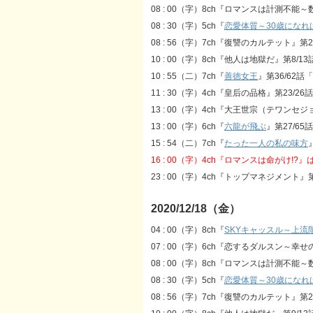
08 : 00（字）8ch『ロマンスは計測不能
08 : 30（字）5ch『
恋愛体質～30歳になれ
08 : 56（字）7ch『復讐のカルテット』第
10 : 00（字）8ch『他人は地獄だ』第8/13
10 : 55（二）7ch『
善徳女王
』第36/62
11 : 30（字）4ch『皇后の品格』第23/
13 : 00（字）4ch『大王世宗（テワンセ
13 : 00（字）6ch『
六龍が飛ぶ
』第27/65話
15 : 54（二）7ch『
たった一人の私の味方
16 : 00（字）4ch『ロマンスは命がけ!?
23 : 00（字）4ch『トップマネジメント』
2020/12/18（金）
04 : 00（字）8ch『
SKYキャッスル～上流
07 : 00（字）6ch『恋するダルスン～幸
08 : 00（字）8ch『ロマンスは計測不
08 : 30（字）5ch『
恋愛体質～30歳になれ
08 : 56（字）7ch『復讐のカルテット』第