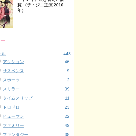
覧 （チ・ジニ主演 2010
年）
リー
ンル
443
アクション
46
サスペンス
9
スポーツ
2
スリラー
39
タイムスリップ
11
ドロドロ
23
ヒューマン
22
ファミリー
49
ファンタジー
38