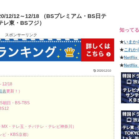
/12/12～12/18 （BSプレミアム・BS日テ
Sテレ東・BSフジ）
知って
スポンサーリンク
★
いまか
★
これか
★
Netf
★
Netfl
2020/12/10
12/18
組表
更新！）
朝日・BS-TBS
S12
O MX・テレ玉・チバテレ・テレビ神奈川）
ビ・KBS京都）