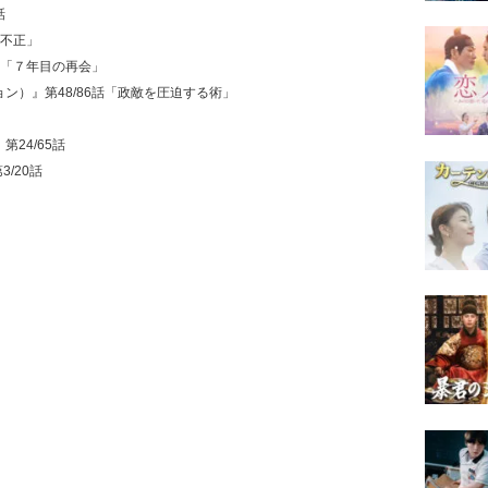
話
「不正」
26話「７年目の再会」
ジョン）』第48/86話「政敵を圧迫する術」
』第24/65話
3/20話