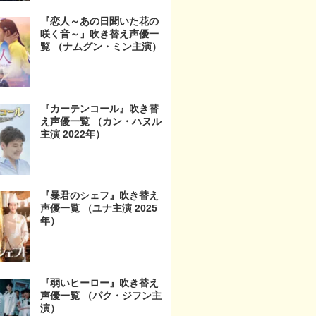
『恋人～あの日聞いた花の
咲く音～』吹き替え声優一
覧 （ナムグン・ミン主演）
『カーテンコール』吹き替
え声優一覧 （カン・ハヌル
主演 2022年）
『暴君のシェフ』吹き替え
声優一覧 （ユナ主演 2025
年）
『弱いヒーロー』吹き替え
声優一覧 （パク・ジフン主
演）