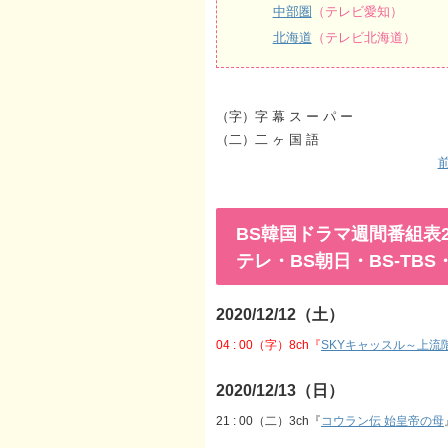
中部圏
（テレビ愛知）
北海道
（テレビ北海道）
（字）字 幕 ス ー パ ー
（二）二 ヶ 国 語
前
BS韓国ドラマ週間番組表202
テレ・BS朝日・BS-TB
2020/12/12（土）
04 : 00（字）8ch『
SKYキャッスル～上流
2020/12/13（日）
21 : 00（二）3ch『
コウラン伝 始皇帝の母