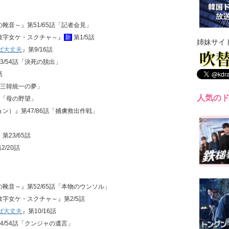
せの靴音～』第51/65話「記者会見」
能～数字女ケ・スクチャ～』
新
第1/5話
姉妹サイ
ば大丈夫
』第9/16話
23/54話「決死の脱出」
話
話「三韓統一の夢」
人気の
6話「母の野望」
ジョン）』第47/86話「捕虜救出作戦」
』第23/65話
2/20話
せの靴音～』第52/65話「本物のウンソル」
～数字女ケ・スクチャ～』第2/5話
ば大丈夫
』第10/16話
24/54話「クンジャの遺言」