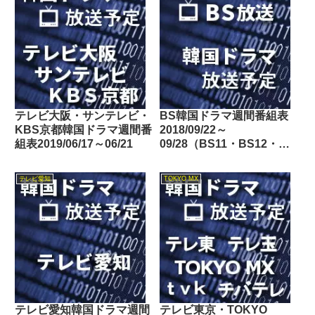
テレビ大阪・サンテレビ・
BS韓国ドラマ週間番組表
KBS京都韓国ドラマ週間番
2018/09/22～
組表2019/06/17～06/21
09/28（BS11・BS12・
Dlife）
テレビ愛知
TOKYO MX
テレビ愛知韓国ドラマ週間
テレビ東京・TOKYO