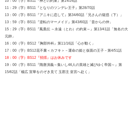
10：00（字）BS11『神との約束』第14/26話
11：29（字）BS11『となりのツンデレ王子』第28/70話
13：00（字）BS11『アニキに恋して』第34/60話「兄さんの疑惑（下）」
13：59（字）BS11『逆転のマーメイド』第43/60話「昔からの仲」
15：29（字）BS11『鳳凰伝 ～永遠（とわ）の約束～』第13/41話「無名の大
元帥」
16：00（字）BS12『胸部外科』第11/16話「心が動く」
17：00（字）BS12花不棄＜カフキ＞－運命の姫と仮面の王子－第4/51話
18：00（字）BS12『招揺』はお休みです
19：00（字）BS11『隋唐演義～集いし46人の英雄と滅びゆく帝国～』第
15/62話「楊広 宣華をのぞき見て 玉郡主 皇宮へ赴く」