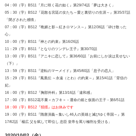
04：00（字）BS11『月に咲く花の如く』第29/74話「夢は大きく」
05：30（字）BS12『花散る宮廷の女たち～愛と裏切りの生涯～』第35/37話
「閉ざされた感情」
07：00（字）BS12『晩媚と影～紅きロマンス～』第12/36話「砕け散った
心」
10：00（字）BS11『神との約束』第16/26話
11：29（字）BS11『となりのツンデレ王子』第30/70話
13：00（字）BS11『アニキに恋して』第36/60話「お前にしか涙は見せない
（下）」
13：59（字）BS11『逆転のマーメイド』第45/60話「息子の恋人」
15：29（字）BS11『鳳凰伝 ～永遠（とわ）の約束～』第15/41話「背信の
妃」
16：00（字）BS12『胸部外科』第13/16話「違和感」
17：00（字）BS12花不棄＜カフキ＞－運命の姫と仮面の王子－第6/51話
18：00（字）BS12『招揺』はお休みです
19：00（字）BS11『隋唐演義～集いし46人の英雄と滅びゆく帝国～』第
17/62話「楊広 父を弑して即位し 忠臣 皇帝を罵り極刑を受ける」
2020/10/02（金）