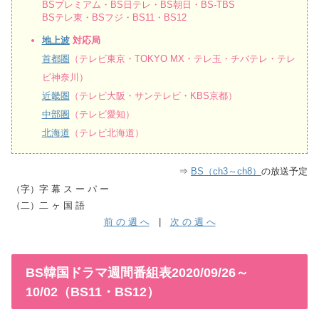
BSプレミアム・BS日テレ・BS朝日・BS-TBS
BSテレ東・BSフジ・BS11・BS12
地上波
対応局
首都圏
（テレビ東京・TOKYO MX・テレ玉・チバテレ・テレ
ビ神奈川）
近畿圏
（テレビ大阪・サンテレビ・KBS京都）
中部圏
（テレビ愛知）
北海道
（テレビ北海道）
⇒
BS（ch3～ch8）
の放送予定
（字）字 幕 ス ー パ ー
（二）二 ヶ 国 語
前 の 週 へ
|
次 の 週 へ
BS韓国ドラマ週間番組表2020/09/26～
10/02（BS11・BS12）