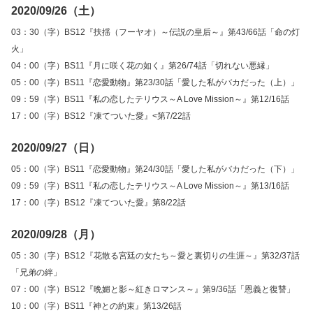
2020/09/26（土）
03：30（字）BS12『扶揺（フーヤオ）～伝説の皇后～』第43/66話「命の灯
火」
04：00（字）BS11『月に咲く花の如く』第26/74話「切れない悪縁」
05：00（字）BS11『恋愛動物』第23/30話「愛した私がバカだった（上）」
09：59（字）BS11『私の恋したテリウス～A Love Mission～』第12/16話
17：00（字）BS12『凍てついた愛』<第7/22話
2020/09/27（日）
05：00（字）BS11『恋愛動物』第24/30話「愛した私がバカだった（下）」
09：59（字）BS11『私の恋したテリウス～A Love Mission～』第13/16話
17：00（字）BS12『凍てついた愛』第8/22話
2020/09/28（月）
05：30（字）BS12『花散る宮廷の女たち～愛と裏切りの生涯～』第32/37話
「兄弟の絆」
07：00（字）BS12『晩媚と影～紅きロマンス～』第9/36話「恩義と復讐」
10：00（字）BS11『神との約束』第13/26話