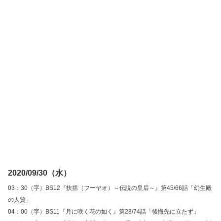
2020/09/30（水）
03：30（字）BS12『扶揺（フーヤオ）～伝説の皇后～』第45/66話「幻生殿
の人質」
04：00（字）BS11『月に咲く花の如く』第28/74話「後悔先に立たず」