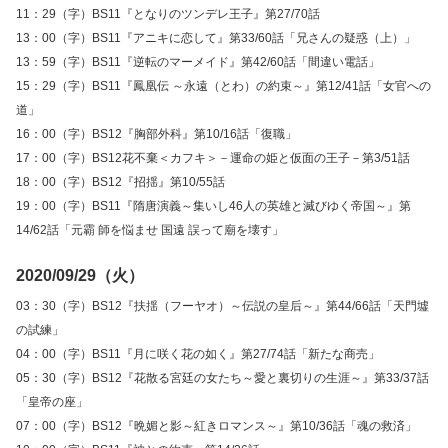
11：29（字）BS11『となりのツンデレ王子』第27/70話
13：00（字）BS11『アニキに恋して』第33/60話「兄さんの疑惑（上）」
13：59（字）BS11『逆転のマーメイド』第42/60話「間違い電話」
15：29（字）BS11『鳳凰伝 ～永遠（とわ）の約束～』第12/41話「女官への
道」
16：00（字）BS12『胸部外科』第10/16話「復職」
17：00（字）BS12花不棄＜カフキ＞－運命の姫と仮面の王子－第3/51話
18：00（字）BS12『招揺』第10/55話
19：00（字）BS11『隋唐演義～集いし46人の英雄と滅びゆく帝国～』第
14/62話「元霸 師を悩ませ 国遠 誤って廟を壊す」
2020/09/29（火）
03：30（字）BS12『扶揺（フーヤオ）～伝説の皇后～』第44/66話「天門墟
の試練」
04：00（字）BS11『月に咲く花の如く』第27/74話「新たな商売」
05：30（字）BS12『花散る宮廷の女たち～愛と裏切りの生涯～』第33/37話
「皇帝の座」
07：00（字）BS12『晩媚と影～紅きロマンス～』第10/36話「魂の救済」