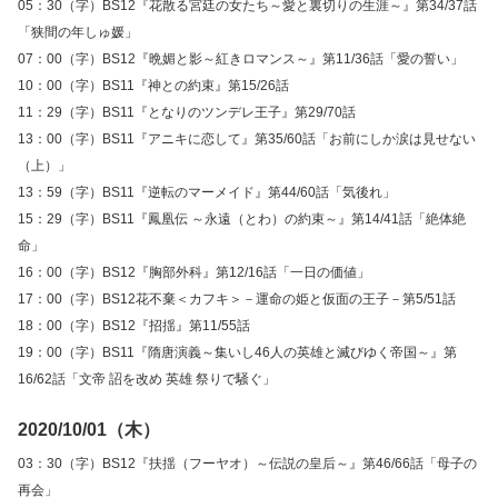
05：30（字）BS12『花散る宮廷の女たち～愛と裏切りの生涯～』第34/37話
「狭間の年しゅ媛」
07：00（字）BS12『晩媚と影～紅きロマンス～』第11/36話「愛の誓い」
10：00（字）BS11『神との約束』第15/26話
11：29（字）BS11『となりのツンデレ王子』第29/70話
13：00（字）BS11『アニキに恋して』第35/60話「お前にしか涙は見せない
（上）」
13：59（字）BS11『逆転のマーメイド』第44/60話「気後れ」
15：29（字）BS11『鳳凰伝 ～永遠（とわ）の約束～』第14/41話「絶体絶
命」
16：00（字）BS12『胸部外科』第12/16話「一日の価値」
17：00（字）BS12花不棄＜カフキ＞－運命の姫と仮面の王子－第5/51話
18：00（字）BS12『招揺』第11/55話
19：00（字）BS11『隋唐演義～集いし46人の英雄と滅びゆく帝国～』第
16/62話「文帝 詔を改め 英雄 祭りで騒ぐ」
2020/10/01（木）
03：30（字）BS12『扶揺（フーヤオ）～伝説の皇后～』第46/66話「母子の
再会」