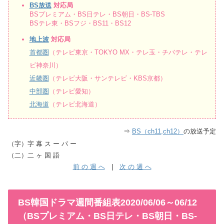
BS放送
対応局
BSプレミアム・BS日テレ・BS朝日・BS-TBS
BSテレ東・BSフジ・BS11・BS12
地上波
対応局
首都圏
（テレビ東京・TOKYO MX・テレ玉・チバテレ・テレ
ビ神奈川）
近畿圏
（テレビ大阪・サンテレビ・KBS京都）
中部圏
（テレビ愛知）
北海道
（テレビ北海道）
⇒
BS（ch11,ch12）
の放送予定
（字）字 幕 ス ー パ ー
（二）二 ヶ 国 語
前 の 週 へ
|
次 の 週 へ
BS韓国ドラマ週間番組表2020/06/06～06/12
（BSプレミアム・BS日テレ・BS朝日・BS-