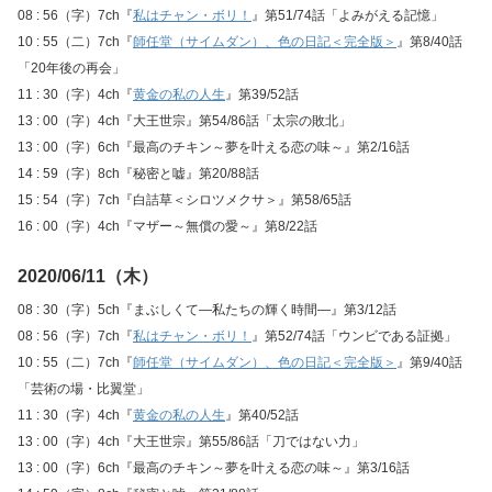
08 : 56（字）7ch『
私はチャン・ボリ！
』第51/74話「よみがえる記憶」
10 : 55（二）7ch『
師任堂（サイムダン）、色の日記＜完全版＞
』第8/40話
「20年後の再会」
11 : 30（字）4ch『
黄金の私の人生
』第39/52話
13 : 00（字）4ch『大王世宗』第54/86話「太宗の敗北」
13 : 00（字）6ch『最高のチキン～夢を叶える恋の味～』第2/16話
14 : 59（字）8ch『秘密と嘘』第20/88話
15 : 54（字）7ch『白詰草＜シロツメクサ＞』第58/65話
16 : 00（字）4ch『マザー～無償の愛～』第8/22話
2020/06/11（木）
08 : 30（字）5ch『まぶしくて―私たちの輝く時間―』第3/12話
08 : 56（字）7ch『
私はチャン・ボリ！
』第52/74話「ウンビである証拠」
10 : 55（二）7ch『
師任堂（サイムダン）、色の日記＜完全版＞
』第9/40話
「芸術の場・比翼堂」
11 : 30（字）4ch『
黄金の私の人生
』第40/52話
13 : 00（字）4ch『大王世宗』第55/86話「刀ではない力」
13 : 00（字）6ch『最高のチキン～夢を叶える恋の味～』第3/16話