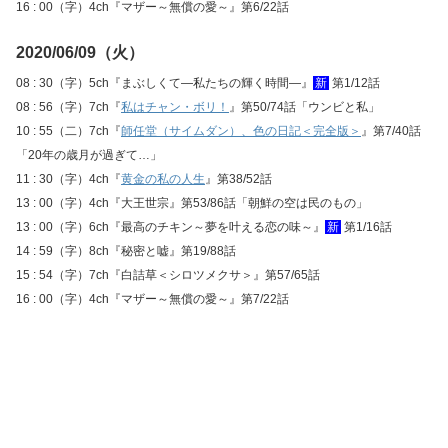
16 : 00（字）4ch『マザー～無償の愛～』第6/22話
2020/06/09（火）
08 : 30（字）5ch『まぶしくて―私たちの輝く時間―』
新
第1/12話
08 : 56（字）7ch『
私はチャン・ボリ！
』第50/74話「ウンビと私」
10 : 55（二）7ch『
師任堂（サイムダン）、色の日記＜完全版＞
』第7/40話
「20年の歳月が過ぎて…」
11 : 30（字）4ch『
黄金の私の人生
』第38/52話
13 : 00（字）4ch『大王世宗』第53/86話「朝鮮の空は民のもの」
13 : 00（字）6ch『最高のチキン～夢を叶える恋の味～』
新
第1/16話
14 : 59（字）8ch『秘密と嘘』第19/88話
15 : 54（字）7ch『白詰草＜シロツメクサ＞』第57/65話
16 : 00（字）4ch『マザー～無償の愛～』第7/22話