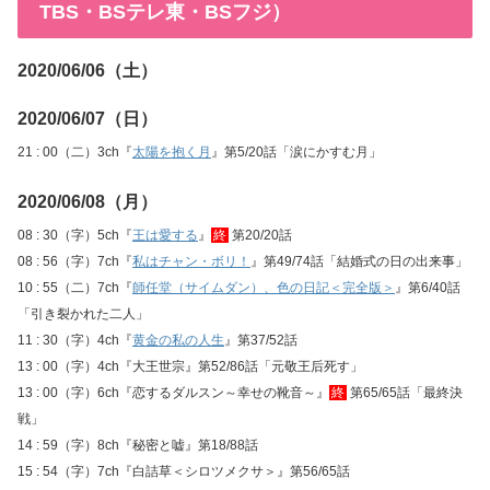
TBS・BSテレ東・BSフジ）
2020/06/06（土）
2020/06/07（日）
21 : 00（二）3ch『
太陽を抱く月
』第5/20話「涙にかすむ月」
2020/06/08（月）
08 : 30（字）5ch『
王は愛する
』
終
第20/20話
08 : 56（字）7ch『
私はチャン・ボリ！
』第49/74話「結婚式の日の出来事」
10 : 55（二）7ch『
師任堂（サイムダン）、色の日記＜完全版＞
』第6/40話
「引き裂かれた二人」
11 : 30（字）4ch『
黄金の私の人生
』第37/52話
13 : 00（字）4ch『大王世宗』第52/86話「元敬王后死す」
13 : 00（字）6ch『恋するダルスン～幸せの靴音～』
終
第65/65話「最終決
戦」
14 : 59（字）8ch『秘密と嘘』第18/88話
15 : 54（字）7ch『白詰草＜シロツメクサ＞』第56/65話