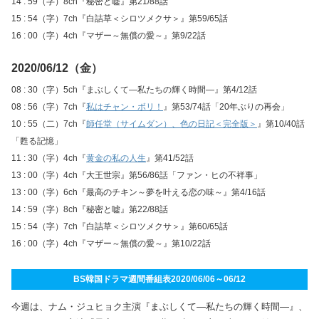
14 : 59（字）8ch『秘密と嘘』第21/88話
15 : 54（字）7ch『白詰草＜シロツメクサ＞』第59/65話
16 : 00（字）4ch『マザー～無償の愛～』第9/22話
2020/06/12（金）
08 : 30（字）5ch『まぶしくて―私たちの輝く時間―』第4/12話
08 : 56（字）7ch『
私はチャン・ボリ！
』第53/74話「20年ぶりの再会」
10 : 55（二）7ch『
師任堂（サイムダン）、色の日記＜完全版＞
』第10/40話
「甦る記憶」
11 : 30（字）4ch『
黄金の私の人生
』第41/52話
13 : 00（字）4ch『大王世宗』第56/86話「ファン・ヒの不祥事」
13 : 00（字）6ch『最高のチキン～夢を叶える恋の味～』第4/16話
14 : 59（字）8ch『秘密と嘘』第22/88話
15 : 54（字）7ch『白詰草＜シロツメクサ＞』第60/65話
16 : 00（字）4ch『マザー～無償の愛～』第10/22話
BS韓国ドラマ週間番組表2020/06/06～06/12
今週は、ナム・ジュヒョク主演『まぶしくて―私たちの輝く時間―』、