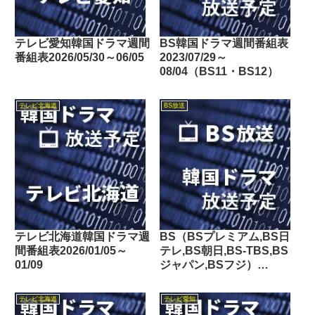
テレビ愛知韓国ドラマ週間
BS韓国ドラマ週間番組表
番組表2026/05/30～06/05
2023/07/29～
08/04（BS11・BS12）
テレビ北海道
BS放送
テレビ北海道韓国ドラマ週
BS（BSプレミアム,BS日
間番組表2026/01/05～
テレ,BS朝日,BS-TBS,BS
01/09
ジャパン,BSフジ）
2016/10/08～10/14の韓国
ドラマ放送予定
テレビ北海道
テレビ愛知