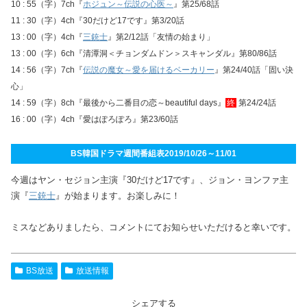
10 : 55（字）7ch『
ホジュン～伝説の心医～
』第25/68話
11 : 30（字）4ch『30だけど17です』第3/20話
13 : 00（字）4ch『
三銃士
』第2/12話「友情の始まり」
13 : 00（字）6ch『清潭洞＜チョンダムドン＞スキャンダル』第80/86話
14 : 56（字）7ch『
伝説の魔女～愛を届けるベーカリー
』第24/40話「固い決
心」
14 : 59（字）8ch『最後から二番目の恋～beautiful days』
終
第24/24話
16 : 00（字）4ch『愛はぽろぽろ』第23/60話
BS韓国ドラマ週間番組表2019/10/26～11/01
今週はヤン・セジョン主演『30だけど17です』、ジョン・ヨンファ主
演『
三銃士
』が始まります。お楽しみに！
ミスなどありましたら、コメントにてお知らせいただけると幸いです。
BS放送
放送情報
シェアする