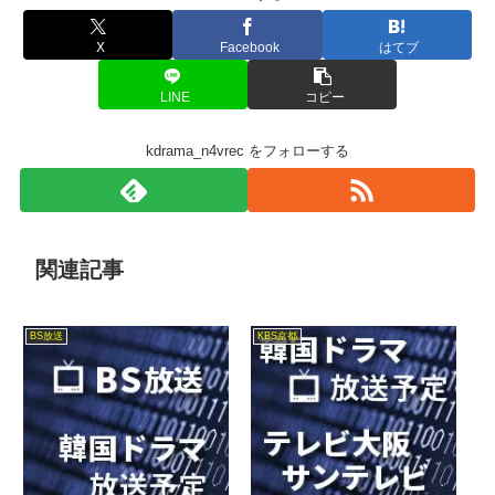
X
Facebook
はてブ
LINE
コピー
kdrama_n4vrec をフォローする
関連記事
BS放送
KBS京都