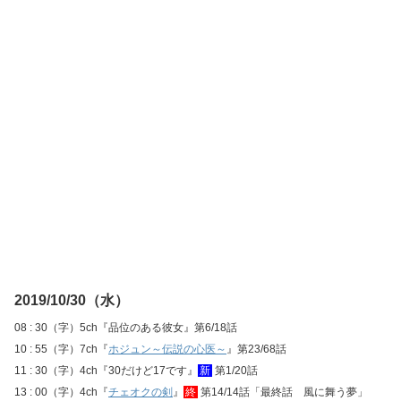
2019/10/30（水）
08 : 30（字）5ch『品位のある彼女』第6/18話
10 : 55（字）7ch『
ホジュン～伝説の心医～
』第23/68話
11 : 30（字）4ch『30だけど17です』
新
第1/20話
13 : 00（字）4ch『
チェオクの剣
』
終
第14/14話「最終話 風に舞う夢」