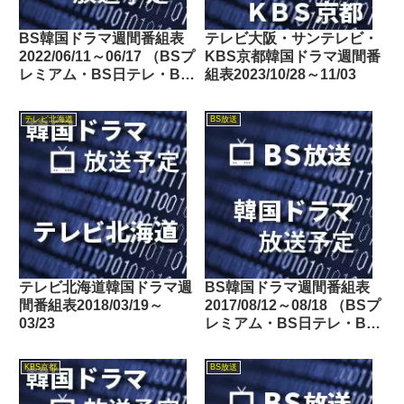
BS韓国ドラマ週間番組表
テレビ大阪・サンテレビ・
2022/06/11～06/17 （BSプ
KBS京都韓国ドラマ週間番
レミアム・BS日テレ・BS
組表2023/10/28～11/03
朝日・BS-TBS・BSテレ
東・BSフジ）
テレビ北海道
BS放送
テレビ北海道韓国ドラマ週
BS韓国ドラマ週間番組表
間番組表2018/03/19～
2017/08/12～08/18 （BSプ
03/23
レミアム・BS日テレ・BS
朝日・BS-TBS・BSジャ
パン・BSフジ）
KBS京都
BS放送