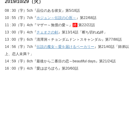
2019/10/29（火）
08 : 30（字）5ch『品位のある彼女』第5/18話
10 : 55（字）7ch『
ホジュン～伝説の心医～
』第22/68話
11 : 30（字）4ch『マザー～無償の愛～』
終
第22/22話
13 : 00（字）4ch『
チェオクの剣
』第13/14話「断ち切れぬ絆」
13 : 00（字）6ch『清潭洞＜チョンダムドン＞スキャンダル』第77/86話
14 : 56（字）7ch『
伝説の魔女～愛を届けるベーカリー
』第21/40話「師弟以
上、恋人未満？」
14 : 59（字）8ch『最後から二番目の恋～beautiful days』第21/24話
16 : 00（字）4ch『愛はぽろぽろ』第20/60話