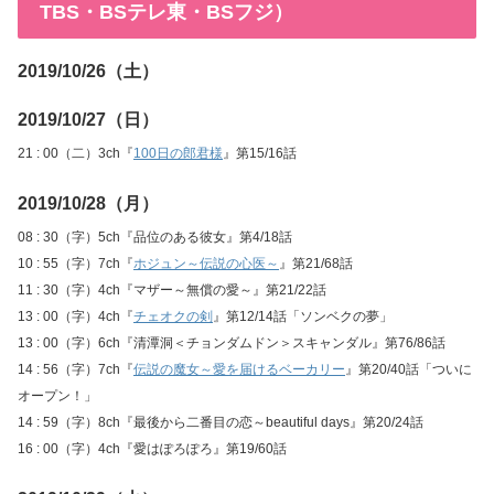
TBS・BSテレ東・BSフジ）
2019/10/26（土）
2019/10/27（日）
21 : 00（二）3ch『
100日の郎君様
』第15/16話
2019/10/28（月）
08 : 30（字）5ch『品位のある彼女』第4/18話
10 : 55（字）7ch『
ホジュン～伝説の心医～
』第21/68話
11 : 30（字）4ch『マザー～無償の愛～』第21/22話
13 : 00（字）4ch『
チェオクの剣
』第12/14話「ソンベクの夢」
13 : 00（字）6ch『清潭洞＜チョンダムドン＞スキャンダル』第76/86話
14 : 56（字）7ch『
伝説の魔女～愛を届けるベーカリー
』第20/40話「ついに
オープン！」
14 : 59（字）8ch『最後から二番目の恋～beautiful days』第20/24話
16 : 00（字）4ch『愛はぽろぽろ』第19/60話