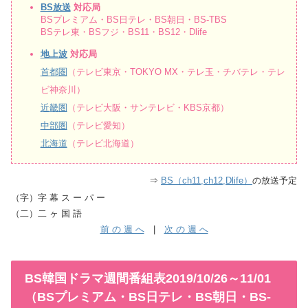
BS放送
対応局
BSプレミアム・BS日テレ・BS朝日・BS-TBS
BSテレ東・BSフジ・BS11・BS12・Dlife
地上波
対応局
首都圏
（テレビ東京・TOKYO MX・テレ玉・チバテレ・テレ
ビ神奈川）
近畿圏
（テレビ大阪・サンテレビ・KBS京都）
中部圏
（テレビ愛知）
北海道
（テレビ北海道）
⇒
BS（ch11,ch12,Dlife）
の放送予定
（字）字 幕 ス ー パ ー
（二）二 ヶ 国 語
前 の 週 へ
|
次 の 週 へ
BS韓国ドラマ週間番組表2019/10/26～11/01
（BSプレミアム・BS日テレ・BS朝日・BS-